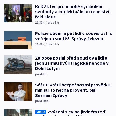
Knížák byl pro mnohé symbolem
svobody a intelektuálního rebelství,
řekl Klaus
11:30
před 5
h
Policie obvinila pět lidí v souvislosti s
veřejnou soutěží Správy železnic
13:08
před 6
h
Žalobce poslal před soud dva lidi a
jednu firmu kvůli tragické nehodě v
Dolní Lutyni
před 6
h
Šéf ČD vrátil bezpečnostní prověrku,
ministr to nechá prověřit, píší
Seznam Zprávy
před 10
h
Zvýšení slev na jízdném teď
VIDEO