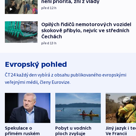
není priorita, zní z vlády
před 12
h
Opilých řidičů nemotorových vozidel
skokově přibylo, nejvíc ve středních
Čechách
před 13
h
Evropský pohled
ČT24 každý den vybírá z obsahu publikovaného evropskými
veřejnými médii, členy Eurovize.
Spekulace o
Pobyt u vodních
Jiný jazyk i t
přímém ruském
ploch zvyšuje
Ve Francii