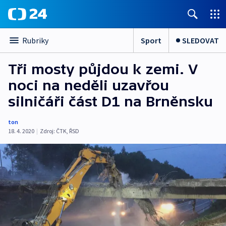
Sport
SLEDOVAT
Rubriky
Tři mosty půjdou k zemi. V
noci na neděli uzavřou
silničáři část D1 na Brněnsku
ton
18. 4. 2020
|
Zdroj:
ČTK
,
ŘSD