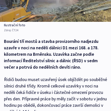
Ilustrační foto
Zdroj:
ČT24
Bourání tří mostů a stavba provizorního nadjezdu
uzavře v noci na neděli dálnici D1 mezi 168. a 178.
kilometrem na Brněnsku. Uzavírka začne podle
informací Ředitelství silnic a dálnic (ŘSD) v sedm
večer a potrvá do nedělních devíti ráno.
Řidiči budou muset uzavřený úsek objíždět po souběžné
silnici druhé třídy. Kromě celkové uzavírky v noci na
neděli čeká řidiče v úseku i částečné omezení provozu
přes den. Přípravné práce by měly začít v sobotu v jednu
hodinu po obědě, dokončovací práce završí demolici v