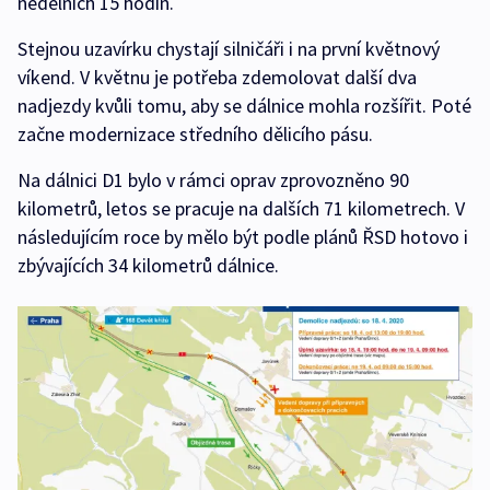
nedělních 15 hodin.
Stejnou uzavírku chystají silničáři i na první květnový
víkend. V květnu je potřeba zdemolovat další dva
nadjezdy kvůli tomu, aby se dálnice mohla rozšířit. Poté
začne modernizace středního dělicího pásu.
Na dálnici D1 bylo v rámci oprav zprovozněno 90
kilometrů, letos se pracuje na dalších 71 kilometrech. V
následujícím roce by mělo být podle plánů ŘSD hotovo i
zbývajících 34 kilometrů dálnice.