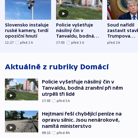
Slovensko instaluje
Policie vyšetřuje
Soud nařídil
ruské kamery, tvrdí
násilný čin v
zastavit stav
opoziční hnutí
Tanvaldu, bodná
Trumpova
zranění při něm
tanečního sá
12:27
před 1
h
17:03
před 1
h
před 2
h
utrpěli tři lidé
Aktuálně z rubriky
Domácí
Policie vyšetřuje násilný čin v
Tanvaldu, bodná zranění při něm
utrpěli tři lidé
17:03
před 1
h
Hejtmani řeší chybějící peníze na
opravu silnic. Jsou nenárokové,
namítá ministerstvo
09:15
před 4
h