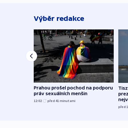
Výběr redakce
Prahou prošel pochod na podporu
Tis
práv sexuálních menšin
pre
nej
12:02
před 41
minutami
před 