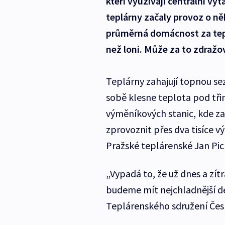
kteří využívají centrální vy
teplárny začaly provoz o něk
průměrná domácnost za teplo 
než loni. Může za to zdražov
Teplárny zahajují topnou sez
sobě klesne teplota pod třin
výměníkových stanic, kde z
zprovoznit přes dva tisíce 
Pražské teplárenské Jan Pic
„Vypadá to, že už dnes a zítr
budeme mít nejchladnější den
Teplárenského sdružení Čes