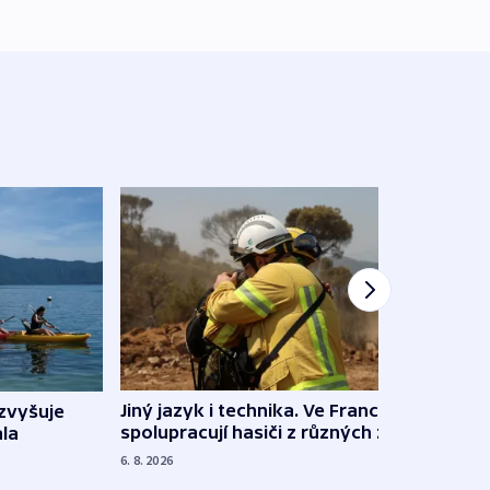
Jiný jazyk i technika. Ve Francii
zvyšuje
„Musí
spolupracují hasiči z různých zemí
la
polit
demo
6. 8. 2026
5. 8. 20