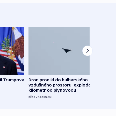
il Trumpova
Dron pronikl do bulharského
Ruský
vzdušného prostoru, explodoval
čtyři 
kilometr od plynovodu
08:20
před 2
hodinami