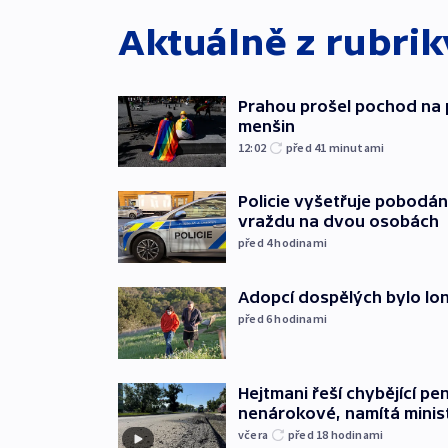
Aktuálně z rubri
Prahou prošel pochod na 
menšin
12:02
před 41
minutami
Policie vyšetřuje pobodán
vraždu na dvou osobách
před 4
hodinami
Adopcí dospělých bylo lon
před 6
hodinami
Hejtmani řeší chybějící pen
nenárokové, namítá minis
včera
před 18
hodinami