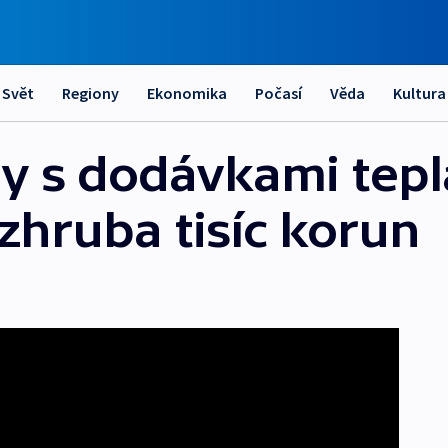
Svět
Regiony
Ekonomika
Počasí
Věda
Kultura
y s dodávkami tepla
í zhruba tisíc korun