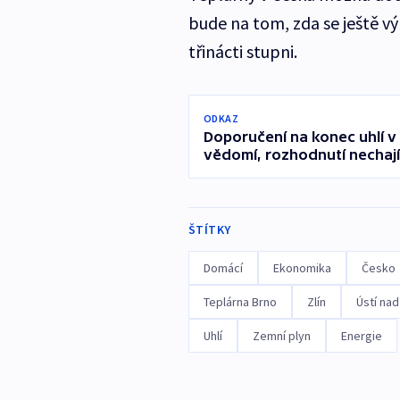
bude na tom, zda se ještě v
třinácti stupni.
ODKAZ
Doporučení na konec uhlí v 
vědomí, rozhodnutí nechají
ŠTÍTKY
Domácí
Ekonomika
Česko
Teplárna Brno
Zlín
Ústí na
Uhlí
Zemní plyn
Energie