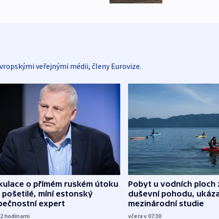
vropskými veřejnými médii, členy Eurovize.
kulace o přímém ruském útoku
Pobyt u vodních ploch 
 pošetilé, míní estonský
duševní pohodu, ukáza
pečnostní expert
mezinárodní studie
22
hodinami
včera v 07:30