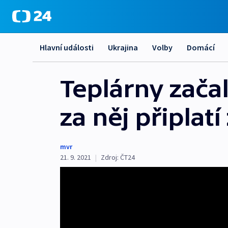
Hlavní události
Ukrajina
Volby
Domácí
Teplárny začal
za něj připlat
mvr
21. 9. 2021
|
Zdroj:
ČT24