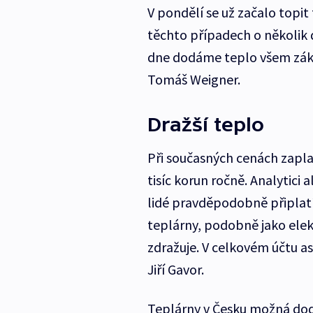
V pondělí se už začalo topit
těchto případech o několik 
dne dodáme teplo všem záka
Tomáš Weigner.
Dražší teplo
Při současných cenách zapl
tisíc korun ročně. Analytici 
lidé pravděpodobně připlatí
teplárny, podobně jako elekt
zdražuje. V celkovém účtu as
Jiří Gavor.
Teplárny v Česku možná dodá