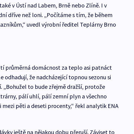
 také v Ústí nad Labem, Brně nebo Zlíně. I v
dní dříve než loni. „Počítáme s tím, že během
zníkům,“ uvedl výrobní ředitel Teplárny Brno
atí průměrná domácnost za teplo asi patnáct
ale odhadují, že nadcházející topnou sezonu si
. „Bohužel to bude zřejmě dražší, protože
rárny, pálí uhlí, pálí zemní plyn a všechno
i mezi pěti a deseti procenty,“ řekl analytik ENA
vky ještě na nějakou dobu přeruší. Záviset to