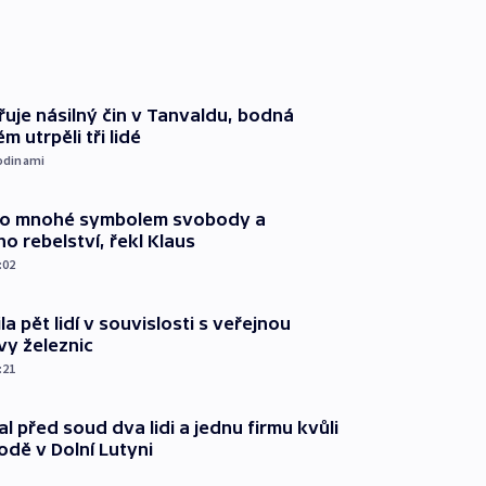
řuje násilný čin v Tanvaldu, bodná
m utrpěli tři lidé
odinami
pro mnohé symbolem svobody a
ho rebelství, řekl Klaus
:02
ila pět lidí v souvislosti s veřejnou
vy železnic
:21
l před soud dva lidi a jednu firmu kvůli
odě v Dolní Lutyni