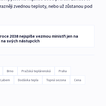
ýrazněji zvednou teploty, nebo už zůstanou pod
roce 2038 nejspíše vezmou ministři jen na
 na svých nástupcích
Brno
Pražská teplárenská
Praha
d Labem
Dodávka tepla
Topná sezona
Cena