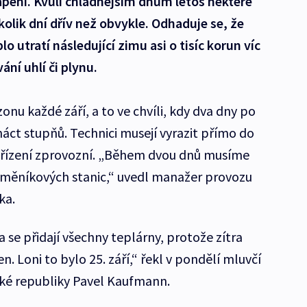
tápění. Kvůli chladnějším dnům letos některé
olik dní dřív než obvykle. Odhaduje se, že
utratí následující zimu asi o tisíc korun víc
ání uhlí či plynu.
onu každé září, a to ve chvíli, kdy dva dny po
áct stupňů. Technici musejí vyrazit přímo do
ařízení zprovozní. „Během dvou dnů musíme
výměníkových stanic,“ uvedl manažer provozu
ka.
a se přidají všechny teplárny, protože zítra
. Loni to bylo 25. září,“ řekl v pondělí mluvčí
ké republiky Pavel Kaufmann.