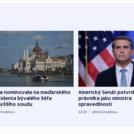
za nominovala na maďarského
Americký Senát potvrd
zidenta bývalého šéfa
právníka jako ministra
vyššího soudu
spravedlnosti
1
hodinou
12:53
před 1
hodinou