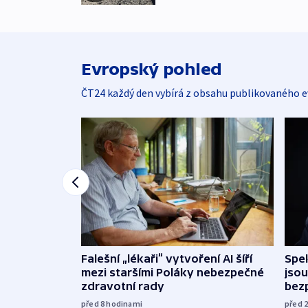
Evropský pohled
ČT24 každý den vybírá z obsahu publikovaného e
Falešní „lékaři“ vytvoření AI šíří
Spe
mezi staršími Poláky nebezpečné
jsou
zdravotní rady
bez
před 8
hodinami
před 