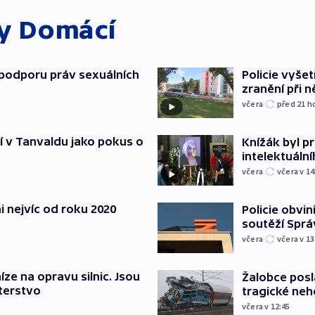
ky
Domácí
podporu práv sexuálních
Policie vyšet
zranění při ně
včera
před 21
h
í v Tanvaldu jako pokus o
Knížák byl 
intelektuální
včera
včera v 14
i nejvíc od roku 2020
Policie obvin
soutěží Sprá
včera
včera v 13
íze na opravu silnic. Jsou
Žalobce posla
terstvo
tragické neh
včera v 12:45