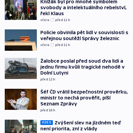
Knížák byl pro mnohé symbolem
svobody a intelektuálního rebelství,
řekl Klaus
včera
před 11
h
Policie obvinila pět lidí v souvislosti s
veřejnou soutěží Správy železnic
včera
před 11
h
Žalobce poslal před soud dva lidi a
jednu firmu kvůli tragické nehodě v
Dolní Lutyni
před 12
h
Šéf ČD vrátil bezpečnostní prověrku,
ministr to nechá prověřit, píší
Seznam Zprávy
před 16
h
Zvýšení slev na jízdném teď
VIDEO
není priorita, zní z vlády