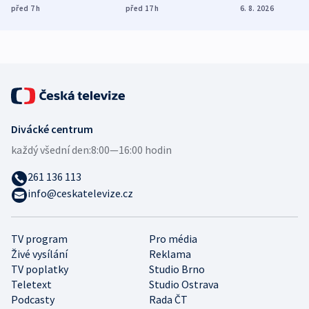
míní estonský
ukázala
různých zemí
před 7
h
před 17
h
6. 8. 2026
bezpečnostní
mezinárodní studie
expert
Divácké centrum
každý všední den:
8:00—16:00 hodin
261 136 113
info@ceskatelevize.cz
TV program
Pro média
Živé vysílání
Reklama
TV poplatky
Studio Brno
Teletext
Studio Ostrava
Podcasty
Rada ČT