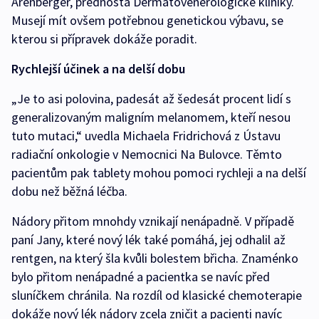
Arenberger, přednosta Dermatovenerologické kliniky.
Musejí mít ovšem potřebnou genetickou výbavu, se
kterou si přípravek dokáže poradit.
Rychlejší účinek a na delší dobu
„Je to asi polovina, padesát až šedesát procent lidí s
generalizovaným maligním melanomem, kteří nesou
tuto mutaci,“ uvedla Michaela Fridrichová z Ústavu
radiační onkologie v Nemocnici Na Bulovce. Těmto
pacientům pak tablety mohou pomoci rychleji a na delší
dobu než běžná léčba.
Nádory přitom mnohdy vznikají nenápadně. V případě
paní Jany, které nový lék také pomáhá, jej odhalil až
rentgen, na který šla kvůli bolestem břicha. Znaménko
bylo přitom nenápadné a pacientka se navíc před
sluníčkem chránila. Na rozdíl od klasické chemoterapie
dokáže nový lék nádory zcela zničit a pacienti navíc