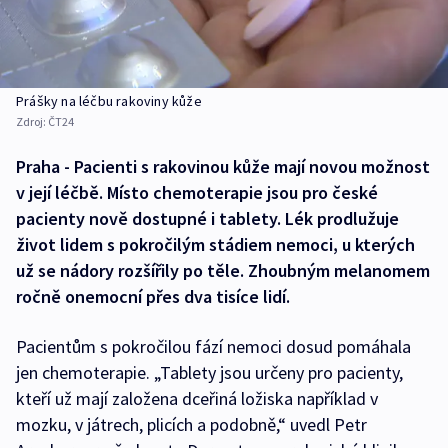
Prášky na léčbu rakoviny kůže
Zdroj:
ČT24
Praha - Pacienti s rakovinou kůže mají novou možnost
v její léčbě. Místo chemoterapie jsou pro české
pacienty nově dostupné i tablety. Lék prodlužuje
život lidem s pokročilým stádiem nemoci, u kterých
už se nádory rozšířily po těle. Zhoubným melanomem
ročně onemocní přes dva tisíce lidí.
Pacientům s pokročilou fází nemoci dosud pomáhala
jen chemoterapie. „Tablety jsou určeny pro pacienty,
kteří už mají založena dceřiná ložiska například v
mozku, v játrech, plicích a podobně,“ uvedl Petr