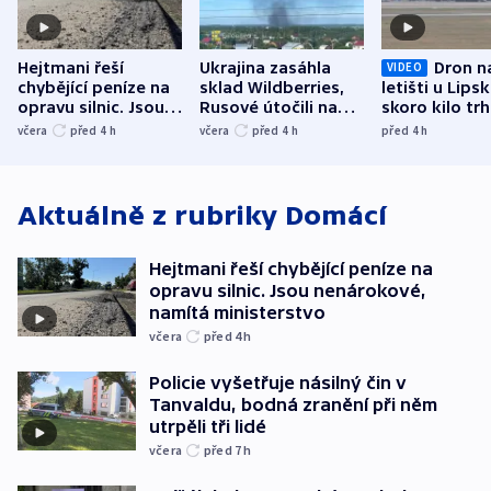
Hejtmani řeší
Ukrajina zasáhla
Dron n
VIDEO
chybějící peníze na
sklad Wildberries,
letišti u Lips
opravu silnic. Jsou
Rusové útočili na
skoro kilo trh
nenárokové, namítá
trh, hasiče či
indicie ukazuj
včera
před 4
h
včera
před 4
h
před 4
h
ministerstvo
stadion
Rusko
Aktuálně z rubriky
Domácí
Hejtmani řeší chybějící peníze na
opravu silnic. Jsou nenárokové,
namítá ministerstvo
včera
před 4
h
Policie vyšetřuje násilný čin v
Tanvaldu, bodná zranění při něm
utrpěli tři lidé
včera
před 7
h