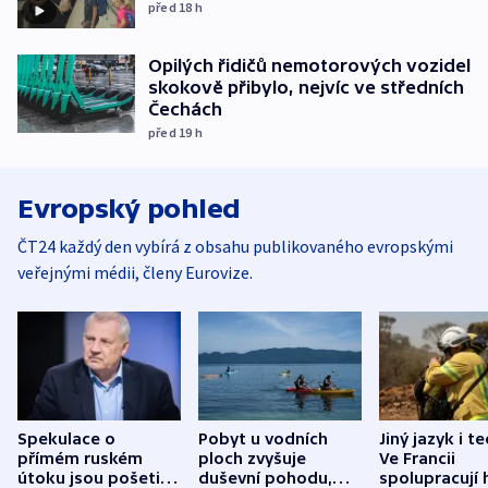
před 18
h
Opilých řidičů nemotorových vozidel
skokově přibylo, nejvíc ve středních
Čechách
před 19
h
Evropský pohled
ČT24 každý den vybírá z obsahu publikovaného evropskými
veřejnými médii, členy Eurovize.
Spekulace o
Pobyt u vodních
Jiný jazyk i t
přímém ruském
ploch zvyšuje
Ve Francii
útoku jsou pošetilé,
duševní pohodu,
spolupracují h