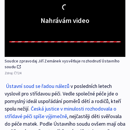
Nahrávám video
Soudce zpravodaj Jiří Zemánek vysvětluje rozhodnutí Ústavního
soudu
Zdroj:
ČT24
Ústavní soud se řadou nálezů
v posledních letech
vyslovil pro střídavou péči. Vedle společné péče jde o
pomyslný ideál uspořádání poměrů dětí a rodičů, kteří
spolu nežijí.
Česká justice v minulosti rozhodovala o
střídavé péči spíše výjimečně
, nejčastěji děti svěřovala
do péče matek. Podle Ústavního soudu ovšem mají oba