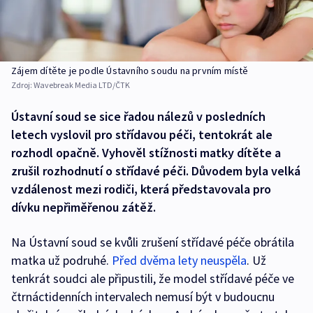
Zájem dítěte je podle Ústavního soudu na prvním místě
Zdroj:
Wavebreak Media LTD/ČTK
Ústavní soud se sice řadou nálezů v posledních
letech vyslovil pro střídavou péči, tentokrát ale
rozhodl opačně. Vyhověl stížnosti matky dítěte a
zrušil rozhodnutí o střídavé péči. Důvodem byla velká
vzdálenost mezi rodiči, která představovala pro
dívku nepřiměřenou zátěž.
Na Ústavní soud se kvůli zrušení střídavé péče obrátila
matka už podruhé.
Před dvěma lety neuspěla
. Už
tenkrát soudci ale připustili, že model střídavé péče ve
čtrnáctidenních intervalech nemusí být v budoucnu