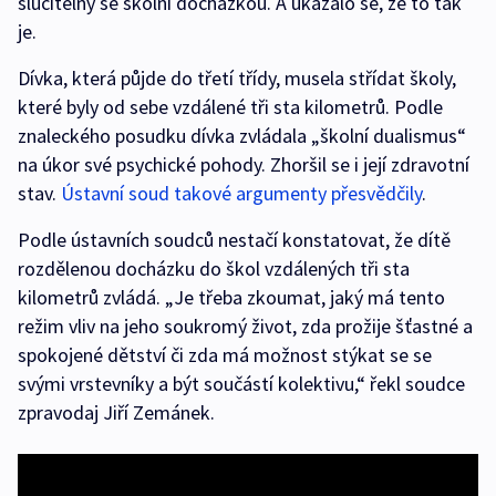
slučitelný se školní docházkou. A ukázalo se, že to tak
je.
Dívka, která půjde do třetí třídy, musela střídat školy,
které byly od sebe vzdálené tři sta kilometrů. Podle
znaleckého posudku dívka zvládala „školní dualismus“
na úkor své psychické pohody. Zhoršil se i její zdravotní
stav.
Ústavní soud takové argumenty přesvědčily
.
Podle ústavních soudců nestačí konstatovat, že dítě
rozdělenou docházku do škol vzdálených tři sta
kilometrů zvládá. „Je třeba zkoumat, jaký má tento
režim vliv na jeho soukromý život, zda prožije šťastné a
spokojené dětství či zda má možnost stýkat se se
svými vrstevníky a být součástí kolektivu,“ řekl soudce
zpravodaj Jiří Zemánek.