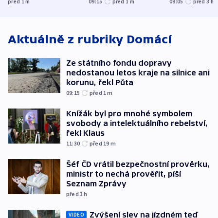
před 1
m
09:15
před 1
m
09:05
před 3
h
korunu, řekl Půta
USA
Aktuálně z rubriky
Domácí
Ze státního fondu dopravy
nedostanou letos kraje na silnice ani
korunu, řekl Půta
09:15
před 1
m
Knížák byl pro mnohé symbolem
svobody a intelektuálního rebelství,
řekl Klaus
11:30
před 19
m
Šéf ČD vrátil bezpečnostní prověrku,
ministr to nechá prověřit, píší
Seznam Zprávy
před 3
h
Zvýšení slev na jízdném teď
VIDEO