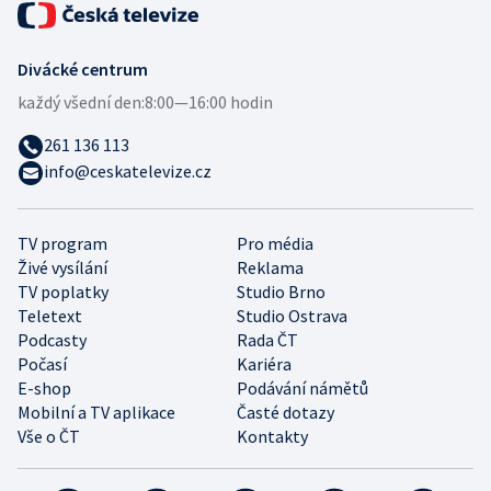
Divácké centrum
každý všední den:
8:00—16:00 hodin
261 136 113
info@ceskatelevize.cz
TV program
Pro média
Živé vysílání
Reklama
TV poplatky
Studio Brno
Teletext
Studio Ostrava
Podcasty
Rada ČT
Počasí
Kariéra
E-shop
Podávání námětů
Mobilní a TV aplikace
Časté dotazy
Vše o ČT
Kontakty