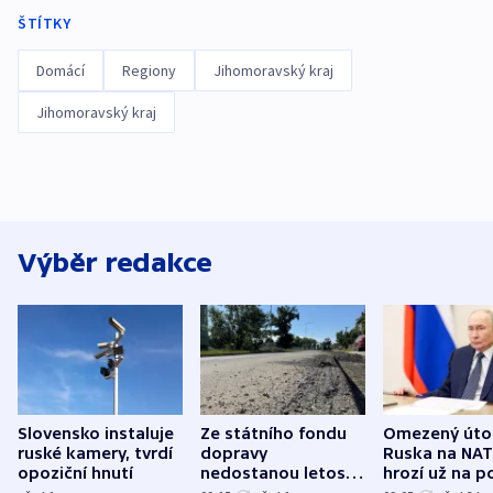
ŠTÍTKY
Domácí
Regiony
Jihomoravský kraj
Jihomoravský kraj
Výběr redakce
Slovensko instaluje
Ze státního fondu
Omezený úto
ruské kamery, tvrdí
dopravy
Ruska na NA
opoziční hnutí
nedostanou letos
hrozí už na p
kraje na silnice ani
varují tajné s