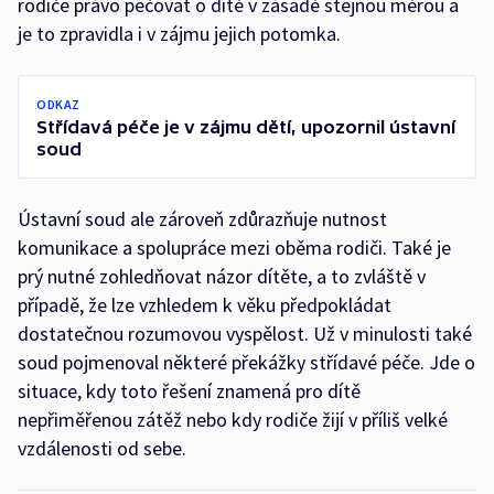
rodiče právo pečovat o dítě v zásadě stejnou měrou a
je to zpravidla i v zájmu jejich potomka.
ODKAZ
Střídavá péče je v zájmu dětí, upozornil ústavní
soud
Ústavní soud ale zároveň zdůrazňuje nutnost
komunikace a spolupráce mezi oběma rodiči. Také je
prý nutné zohledňovat názor dítěte, a to zvláště v
případě, že lze vzhledem k věku předpokládat
dostatečnou rozumovou vyspělost. Už v minulosti také
soud pojmenoval některé překážky střídavé péče. Jde o
situace, kdy toto řešení znamená pro dítě
nepřiměřenou zátěž nebo kdy rodiče žijí v příliš velké
vzdálenosti od sebe.