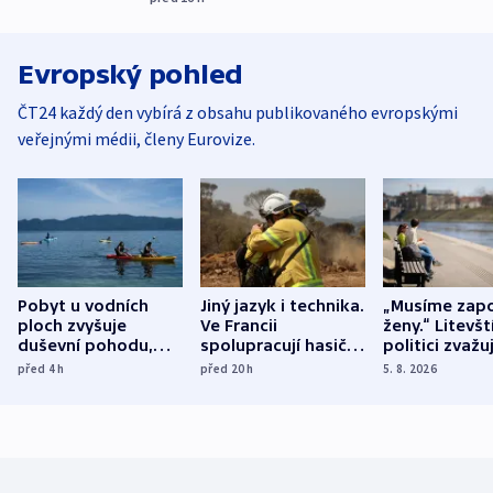
Evropský pohled
ČT24 každý den vybírá z obsahu publikovaného evropskými
veřejnými médii, členy Eurovize.
Pobyt u vodních
Jiný jazyk i technika.
„Musíme zapo
ploch zvyšuje
Ve Francii
ženy.“ Litevšt
duševní pohodu,
spolupracují hasiči z
politici zvažuj
ukázala
různých zemí
dohodu o
před 4
h
před 20
h
5. 8. 2026
mezinárodní studie
demografii