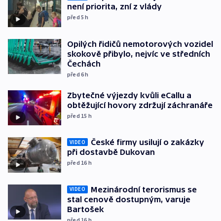
není priorita, zní z vlády
před 5
h
Opilých řidičů nemotorových vozidel
skokově přibylo, nejvíc ve středních
Čechách
před 6
h
Zbytečné výjezdy kvůli eCallu a
obtěžující hovory zdržují záchranáře
před 15
h
České firmy usilují o zakázky
VIDEO
při dostavbě Dukovan
před 16
h
Mezinárodní terorismus se
VIDEO
stal cenově dostupným, varuje
Bartošek
před 16
h