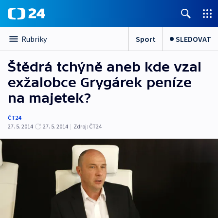
Sport
SLEDOVAT
Rubriky
Štědrá tchýně aneb kde vzal
exžalobce Grygárek peníze
na majetek?
ČT24
27. 5. 2014
27. 5. 2014
|
Zdroj:
ČT24