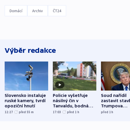
Domácí
Archiv
ČT24
Výběr redakce
Slovensko instaluje
Policie vyšetřuje
Soud nařídil
ruské kamery, tvrdí
násilný čin v
zastavit stav
opoziční hnutí
Tanvaldu, bodná
Trumpova
zranění při něm
tanečního sá
12:27
před 55
m
17:03
před 1
h
před 1
h
utrpěli tři lidé