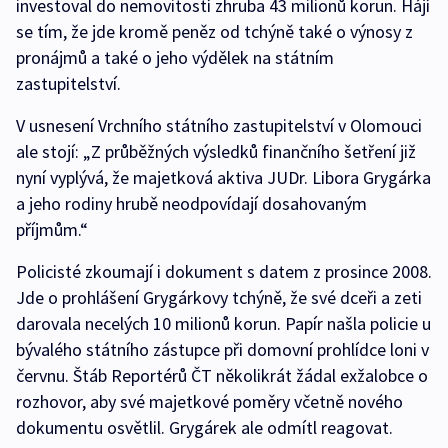
investoval do nemovitostí zhruba 43 milionů korun. Hájí
se tím, že jde kromě peněz od tchýně také o výnosy z
pronájmů a také o jeho výdělek na státním
zastupitelství.
V usnesení Vrchního státního zastupitelství v Olomouci
ale stojí: „Z průběžných výsledků finančního šetření již
nyní vyplývá, že majetková aktiva JUDr. Libora Grygárka
a jeho rodiny hrubě neodpovídají dosahovaným
příjmům.“
Policisté zkoumají i dokument s datem z prosince 2008.
Jde o prohlášení Grygárkovy tchýně, že své dceři a zeti
darovala necelých 10 milionů korun. Papír našla policie u
bývalého státního zástupce při domovní prohlídce loni v
červnu. Štáb Reportérů ČT několikrát žádal exžalobce o
rozhovor, aby své majetkové poměry včetně nového
dokumentu osvětlil. Grygárek ale odmítl reagovat.