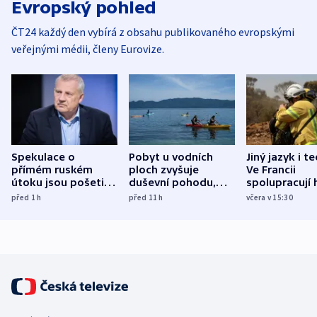
Evropský pohled
ČT24 každý den vybírá z obsahu publikovaného evropskými
veřejnými médii, členy Eurovize.
Spekulace o
Pobyt u vodních
Jiný jazyk i t
přímém ruském
ploch zvyšuje
Ve Francii
útoku jsou pošetilé,
duševní pohodu,
spolupracují h
míní estonský
ukázala
různých zemí
před 1
h
před 11
h
včera v 15:30
bezpečnostní
mezinárodní studie
expert