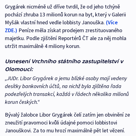
Grygárek nicméně už dříve tvrdil, že od jeho tchýně
pochází zhruba 13 milionů korun na byt, který v Galerii
Myšák vlastní hned vedle lobbisty Janouška.
(Více
ZDE.)
Peníze měla získat prodejem zrestituovaného
majetku. Podle zjištění Reportérů ČT ale za něj mohla
utržit maximálně 4 miliony korun.
Usnesení Vrchního státního zastupitelství v
Olomouci:
„JUDr. Libor Grygárek a jemu blízké osoby mají vedeny
desítky bankovních účtů, na nichž byla zjištěna řada
podezřelých transakcí, každá v řádech několika milionů
korun českých.“
Bývalý žalobce Libor Grygárek čelí zatím jen obvinění ze
zneužití pravomoci kvůli údajné pomoci lobbistovi
Janouškovi. Za to mu hrozí maximálně pět let vězení.