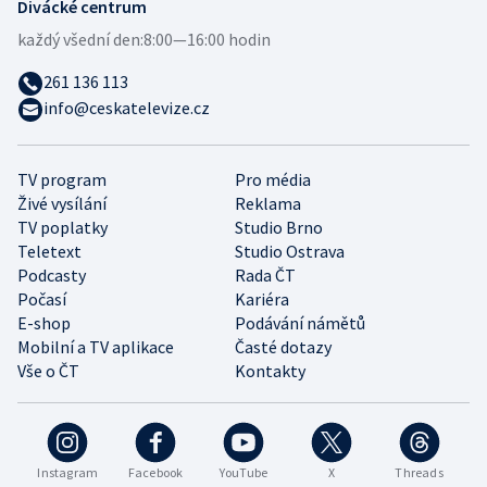
Divácké centrum
každý všední den:
8:00—16:00 hodin
261 136 113
info@ceskatelevize.cz
TV program
Pro média
Živé vysílání
Reklama
TV poplatky
Studio Brno
Teletext
Studio Ostrava
Podcasty
Rada ČT
Počasí
Kariéra
E-shop
Podávání námětů
Mobilní a TV aplikace
Časté dotazy
Vše o ČT
Kontakty
Instagram
Facebook
YouTube
X
Threads