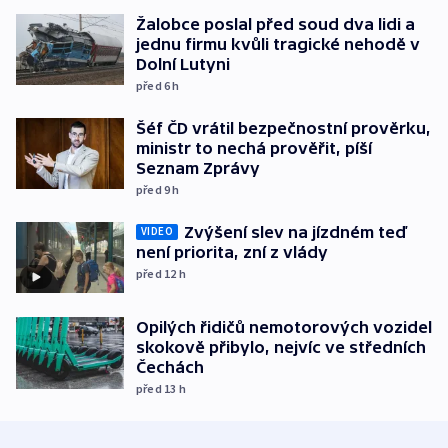
Žalobce poslal před soud dva lidi a
jednu firmu kvůli tragické nehodě v
Dolní Lutyni
před 6
h
Šéf ČD vrátil bezpečnostní prověrku,
ministr to nechá prověřit, píší
Seznam Zprávy
před 9
h
Zvýšení slev na jízdném teď
VIDEO
není priorita, zní z vlády
před 12
h
Opilých řidičů nemotorových vozidel
skokově přibylo, nejvíc ve středních
Čechách
před 13
h