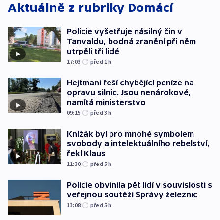
Aktuálně z rubriky
Domácí
Policie vyšetřuje násilný čin v
Tanvaldu, bodná zranění při něm
utrpěli tři lidé
17:03
před 1
h
Hejtmani řeší chybějící peníze na
opravu silnic. Jsou nenárokové,
namítá ministerstvo
09:15
před 3
h
Knížák byl pro mnohé symbolem
svobody a intelektuálního rebelství,
řekl Klaus
11:30
před 5
h
Policie obvinila pět lidí v souvislosti s
veřejnou soutěží Správy železnic
13:08
před 5
h