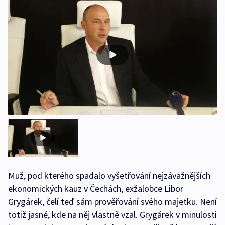
Muž, pod kterého spadalo vyšetřování nejzávažnějších
ekonomických kauz v Čechách, exžalobce Libor
Grygárek, čelí teď sám prověřování svého majetku. Není
totiž jasné, kde na něj vlastně vzal. Grygárek v minulosti