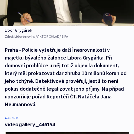
Libor Grygárek
Zdroj:
Lidové noviny/VIKTOR CHLAD/ISIFA
Praha - Policie vyšetřuje další nesrovnalosti v
majetku bývalého žalobce Libora Grygárka. Při
domovní prohlídce u něj totiž objevila dokument,
který měl prokazovat dar zhruba 10 milionů korun od
jeho tchýně. Detektivové prověřují, jestli to není
pokus dodatečně legalizovat jeho příjmy. Na případ
upozorňuje pořad Reportéři ČT. Natáčela Jana
Neumannová.
GALERIE
videogallery_446154