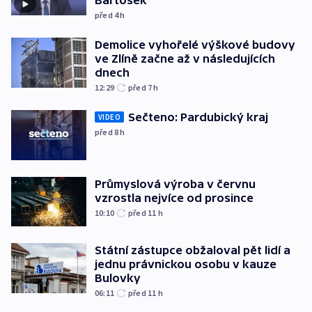
Bartošek
před 4
h
Demolice vyhořelé výškové budovy
ve Zlíně začne až v následujících
dnech
12:29
před 7
h
Sečteno: Pardubický kraj
VIDEO
před 8
h
Průmyslová výroba v červnu
vzrostla nejvíce od prosince
10:10
před 11
h
Státní zástupce obžaloval pět lidí a
jednu právnickou osobu v kauze
Bulovky
06:11
před 11
h