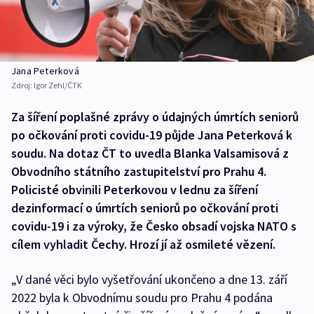
Jana Peterková
Zdroj:
Igor Zehl/ČTK
Za šíření poplašné zprávy o údajných úmrtích seniorů
po očkování proti covidu-19 půjde Jana Peterková k
soudu. Na dotaz ČT to uvedla Blanka Valsamisová z
Obvodního státního zastupitelství pro Prahu 4.
Policisté obvinili Peterkovou v lednu za šíření
dezinformací o úmrtích seniorů po očkování proti
covidu-19 i za výroky, že Česko obsadí vojska NATO s
cílem vyhladit Čechy. Hrozí jí až osmileté vězení.
„V dané věci bylo vyšetřování ukončeno a dne 13. září
2022 byla k Obvodnímu soudu pro Prahu 4 podána