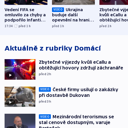
Vedení FIFA se
Ukrajina
Zbytečné výj
VIDEO
omluvilo za chyby a
buduje další
kvůli eCallu a
podpořilo Infantina.
opevnění na hranici
obtěžující ho
UEFA trvá na
s Běloruskem
zdržují záchr
17:34
před 1
h
před 1
h
před 2
h
bojkotu
Aktuálně z rubriky
Domácí
Zbytečné výjezdy kvůli eCallu a
obtěžující hovory zdržují záchranáře
před 2
h
České firmy usilují o zakázky
VIDEO
při dostavbě Dukovan
před 3
h
Mezinárodní terorismus se
VIDEO
stal cenově dostupným, varuje