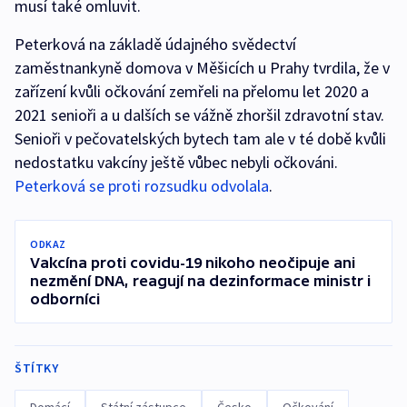
musí také omluvit.
Peterková na základě údajného svědectví
zaměstnankyně domova v Měšicích u Prahy tvrdila, že v
zařízení kvůli očkování zemřeli na přelomu let 2020 a
2021 senioři a u dalších se vážně zhoršil zdravotní stav.
Senioři v pečovatelských bytech tam ale v té době kvůli
nedostatku vakcíny ještě vůbec nebyli očkováni.
Peterková se proti rozsudku odvolala
.
ODKAZ
Vakcína proti covidu-19 nikoho neočipuje ani
nezmění DNA, reagují na dezinformace ministr i
odborníci
ŠTÍTKY