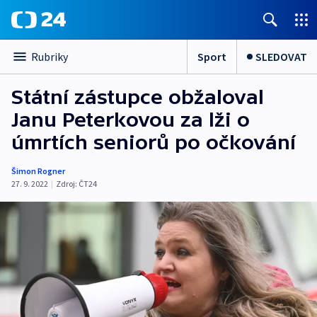
Sport
SLEDOVAT
Rubriky
Státní zástupce obžaloval
Janu Peterkovou za lži o
úmrtích seniorů po očkování
Šimon Rogner
27. 9. 2022
|
Zdroj:
ČT24