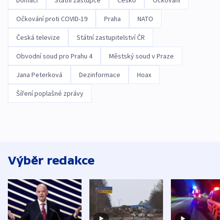
Domácí
Státní zástupce
Česko
Očkování
Očkování proti COVID-19
Praha
NATO
Česká televize
Státní zastupitelství ČR
Obvodní soud pro Prahu 4
Městský soud v Praze
Jana Peterková
Dezinformace
Hoax
Šíření poplašné zprávy
Výběr redakce