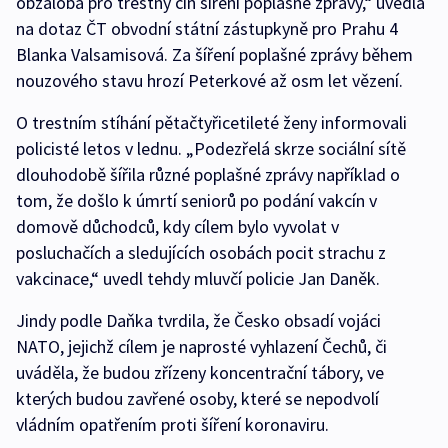
obžaloba pro trestný čin šíření poplašné zprávy,“ uvedla
na dotaz ČT obvodní státní zástupkyně pro Prahu 4
Blanka Valsamisová. Za šíření poplašné zprávy během
nouzového stavu hrozí Peterkové až osm let vězení.
O trestním stíhání pětačtyřicetileté ženy informovali
policisté letos v lednu. „Podezřelá skrze sociální sítě
dlouhodobě šířila různé poplašné zprávy například o
tom, že došlo k úmrtí seniorů po podání vakcín v
domově důchodců, kdy cílem bylo vyvolat v
posluchačích a sledujících osobách pocit strachu z
vakcinace,“ uvedl tehdy mluvčí policie Jan Daněk.
Jindy podle Daňka tvrdila, že Česko obsadí vojáci
NATO, jejichž cílem je naprosté vyhlazení Čechů, či
uváděla, že budou zřízeny koncentrační tábory, ve
kterých budou zavřené osoby, které se nepodvolí
vládním opatřením proti šíření koronaviru.