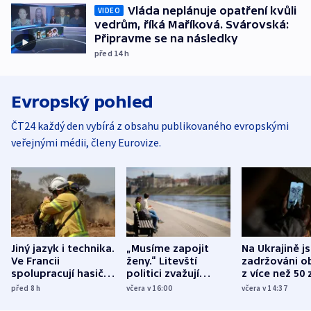
Vláda neplánuje opatření kvůli
VIDEO
vedrům, říká Maříková. Svárovská:
Připravme se na následky
před 14
h
Evropský pohled
ČT24 každý den vybírá z obsahu publikovaného evropskými
veřejnými médii, členy Eurovize.
Jiný jazyk i technika.
„Musíme zapojit
Na Ukrajině j
Ve Francii
ženy.“ Litevští
zadržováni o
spolupracují hasiči z
politici zvažují
z více než 50 
různých zemí
dohodu o
Bojovali na s
před 8
h
včera v 16:00
včera v 14:37
demografii
Ruska