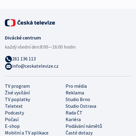
Divácké centrum
každý všední den:
8:00—16:00 hodin
261 136 113
info@ceskatelevize.cz
TV program
Pro média
Živé vysílání
Reklama
TV poplatky
Studio Brno
Teletext
Studio Ostrava
Podcasty
Rada ČT
Počasí
Kariéra
E-shop
Podávání námětů
Mobilní a TV aplikace
Časté dotazy