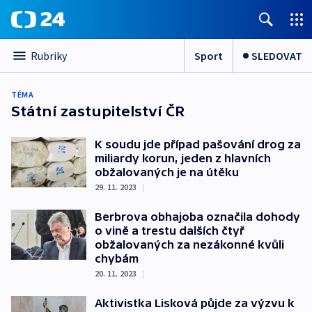
Sport
SLEDOVAT
Rubriky
TÉMA
Státní zastupitelství ČR
K soudu jde případ pašování drog za
miliardy korun, jeden z hlavních
obžalovaných je na útěku
29. 11. 2023
|
Berbrova obhajoba označila dohody
o vině a trestu dalších čtyř
obžalovaných za nezákonné kvůli
chybám
20. 11. 2023
|
Aktivistka Lisková půjde za výzvu k