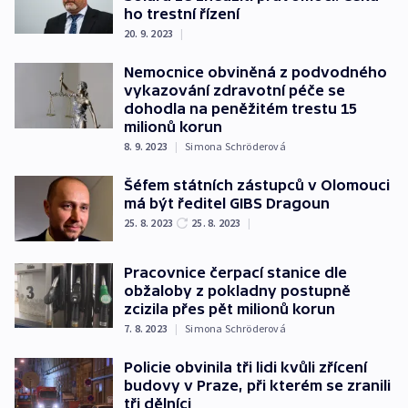
ho trestní řízení
20. 9. 2023
|
Nemocnice obviněná z podvodného
vykazování zdravotní péče se
dohodla na peněžitém trestu 15
milionů korun
8. 9. 2023
|
Simona Schröderová
Šéfem státních zástupců v Olomouci
má být ředitel GIBS Dragoun
25. 8. 2023
25. 8. 2023
|
Pracovnice čerpací stanice dle
obžaloby z pokladny postupně
zcizila přes pět milionů korun
7. 8. 2023
|
Simona Schröderová
Policie obvinila tři lidi kvůli zřícení
budovy v Praze, při kterém se zranili
tři dělníci