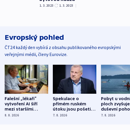
1. 3. 2023
1. 3. 2023
|
Evropský pohled
ČT24 každý den vybírá z obsahu publikovaného evropskými
veřejnými médii, členy Eurovize.
Falešní „lékaři“
Spekulace o
Pobyt u vodn
vytvoření AI šíří
přímém ruském
ploch zvyšuje
mezi staršími
útoku jsou pošetilé,
duševní poho
Poláky nebezpečné
míní estonský
ukázala
8. 8. 2026
7. 8. 2026
7. 8. 2026
zdravotní rady
bezpečnostní
mezinárodní 
expert