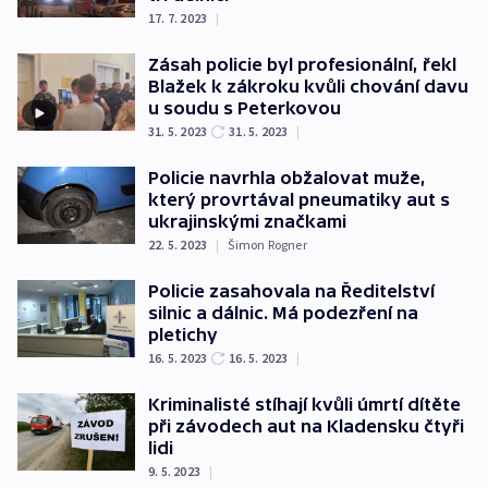
17. 7. 2023
|
Zásah policie byl profesionální, řekl
Blažek k zákroku kvůli chování davu
u soudu s Peterkovou
31. 5. 2023
31. 5. 2023
|
Policie navrhla obžalovat muže,
který provrtával pneumatiky aut s
ukrajinskými značkami
22. 5. 2023
|
Šimon Rogner
Policie zasahovala na Ředitelství
silnic a dálnic. Má podezření na
pletichy
16. 5. 2023
16. 5. 2023
|
Kriminalisté stíhají kvůli úmrtí dítěte
při závodech aut na Kladensku čtyři
lidi
9. 5. 2023
|