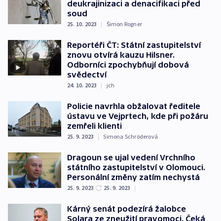
deukrajinizaci a denacifikaci před
soud
25. 10. 2023
|
Šimon Rogner
Reportéři ČT: Státní zastupitelství
znovu otvírá kauzu Hilsner.
Odborníci zpochybňují dobová
svědectví
24. 10. 2023
|
jch
Policie navrhla obžalovat ředitele
ústavu ve Vejprtech, kde při požáru
zemřeli klienti
25. 9. 2023
|
Simona Schröderová
Dragoun se ujal vedení Vrchního
státního zastupitelství v Olomouci.
Personální změny zatím nechystá
25. 9. 2023
25. 9. 2023
|
Kárný senát podezírá žalobce
Solara ze zneužití pravomoci. Čeká