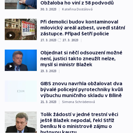
Obžaloba ho viní z 58 podvodů
30. 3. 2023
|
Kateřina Dostálová
Při demolici budov kontaminoval
milovický areál azbest, uvedl státní
zástupce. Případ šetří policie
27. 3. 2023
27. 3. 2023
|
Objednat si něčí odsouzení možné
není, justici takto zneužít nelze,
myslí si ministr Blažek
23. 3. 2023
|
GIBS znovu navrhla obžalovat dva
bývalé policejní pyrotechniky kvůli
výbuchu muničního skladu v Bílině
21. 3. 2023
|
Simona Schröderová
Tolik žádostí v jedné trestní věci
ještě Blažek nepodal, řekl Stříž
Deníku N o ministrově zájmu o
bytovou kauzu