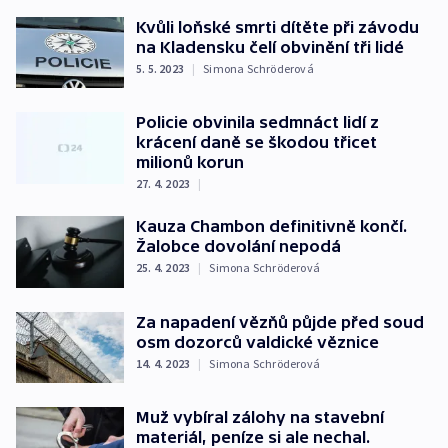
Kvůli loňské smrti dítěte při závodu
na Kladensku čelí obvinění tři lidé
5. 5. 2023
|
Simona Schröderová
Policie obvinila sedmnáct lidí z
krácení daně se škodou třicet
milionů korun
27. 4. 2023
|
Kauza Chambon definitivně končí.
Žalobce dovolání nepodá
25. 4. 2023
|
Simona Schröderová
Za napadení vězňů půjde před soud
osm dozorců valdické věznice
14. 4. 2023
|
Simona Schröderová
Muž vybíral zálohy na stavební
materiál, peníze si ale nechal.