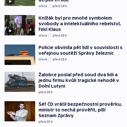
včera
před 14
h
Knížák byl pro mnohé symbolem
svobody a intelektuálního rebelství,
řekl Klaus
včera
před 18
h
Policie obvinila pět lidí v souvislosti s
veřejnou soutěží Správy železnic
včera
před 19
h
Žalobce poslal před soud dva lidi a
jednu firmu kvůli tragické nehodě v
Dolní Lutyni
před 19
h
Šéf ČD vrátil bezpečnostní prověrku,
ministr to nechá prověřit, píší
Seznam Zprávy
před 23
h