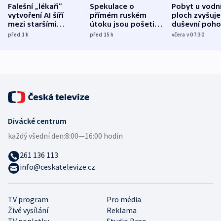
Falešní „lékaři“
Spekulace o
Pobyt u vodn
vytvoření AI šíří
přímém ruském
ploch zvyšuje
mezi staršími
útoku jsou pošetilé,
duševní poho
Poláky nebezpečné
míní estonský
ukázala
před 1
h
před 15
h
včera v 07:30
zdravotní rady
bezpečnostní
mezinárodní 
expert
Divácké centrum
každý všední den:
8:00—16:00 hodin
261 136 113
info@ceskatelevize.cz
TV program
Pro média
Živé vysílání
Reklama