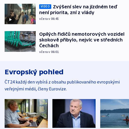
Zvýšení slev na jízdném teď
VIDEO
není priorita, zní z vlády
včera v 06:45
Opilých řidičů nemotorových vozidel
skokově přibylo, nejvíc ve středních
Čechách
včera v 06:01
Evropský pohled
ČT24 každý den vybírá z obsahu publikovaného evropskými
veřejnými médii, členy Eurovize.