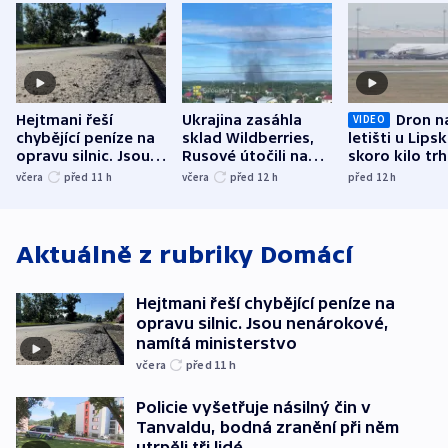
Hejtmani řeší
Ukrajina zasáhla
Dron n
VIDEO
chybějící peníze na
sklad Wildberries,
letišti u Lips
opravu silnic. Jsou
Rusové útočili na
skoro kilo trh
nenárokové, namítá
trh, hasiče či
indicie ukazuj
včera
před 11
h
včera
před 12
h
před 12
h
ministerstvo
stadion
Rusko
Aktuálně z rubriky
Domácí
Hejtmani řeší chybějící peníze na
opravu silnic. Jsou nenárokové,
namítá ministerstvo
včera
před 11
h
Policie vyšetřuje násilný čin v
Tanvaldu, bodná zranění při něm
utrpěli tři lidé