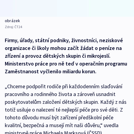
obrázek
Zdroj:
ČT24
Firmy, úřady, státní podniky, živnostníci, neziskové
organizace či školy mohou začít žádat o peníze na
zřízení a provoz dětských skupin či mikrojeslí.
Ministerstvo práce pro ně teď v operačním programu
Zaměstnanost vyčlenilo miliardu korun.
„Chceme podpořit rodiče při každodenním slaďování
pracovního a rodinného života a zároveň usnadnit
poskytovatelům založení dětských skupin. Každý z nás
totiž usiluje o nalezení té nejlepší péče pro své děti. Z
tohoto důvodu musí být zařízení předškolní péče
kvalitní, bezpečná a musejí mít naši důvěru,“ uvedla
ministryně práce Michaela Marksová (ČSSD).