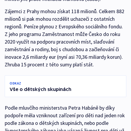
Zájemci z Prahy mohou získat 118 milionů. Celkem 882
milionů si pak mohou rozdělit uchazeči z ostatních
regionů. Peníze plynou z Evropského sociálního fondu.
Z jeho programu Zaměstnanost může Česko do roku
2020 využít na podporu pracovních míst, slaďování
zaměstnání a rodiny, boj s chudobou a začleňování či
inovace 2,6 miliardy eur (nyní asi 70,36 miliardy korun).
Zhruba 15 procent z této sumy platí stát.
ODKAZ
Vše o dětských skupinách
Podle mluvčího ministerstva Petra Habáně by díky
podpoře měla vzniknout zařízení pro děti nad jeden rok
podle zákona o dětských skupinách, nebo podle
živnostenského zákona jako vázaná živnost pro děti už