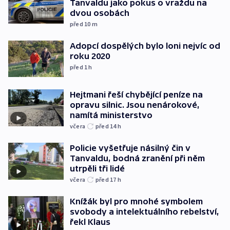
Tanvaldu jako pokus o vraždu na
dvou osobách
před 10
m
Adopcí dospělých bylo loni nejvíc od
roku 2020
před 1
h
Hejtmani řeší chybějící peníze na
opravu silnic. Jsou nenárokové,
namítá ministerstvo
včera
před 14
h
Policie vyšetřuje násilný čin v
Tanvaldu, bodná zranění při něm
utrpěli tři lidé
včera
před 17
h
Knížák byl pro mnohé symbolem
svobody a intelektuálního rebelství,
řekl Klaus