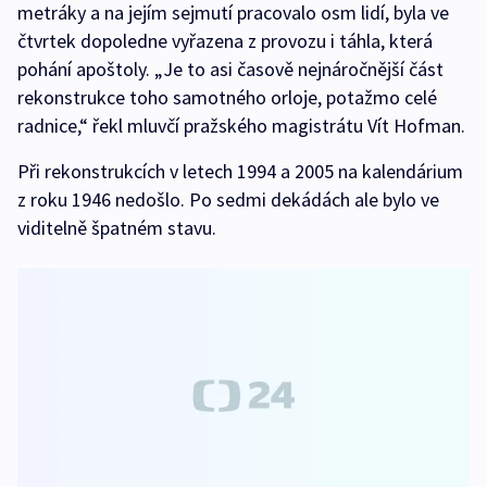
metráky a na jejím sejmutí pracovalo osm lidí, byla ve
čtvrtek dopoledne vyřazena z provozu i táhla, která
pohání apoštoly. „Je to asi časově nejnáročnější část
rekonstrukce toho samotného orloje, potažmo celé
radnice,“ řekl mluvčí pražského magistrátu Vít Hofman.
Při rekonstrukcích v letech 1994 a 2005 na kalendárium
z roku 1946 nedošlo. Po sedmi dekádách ale bylo ve
viditelně špatném stavu.