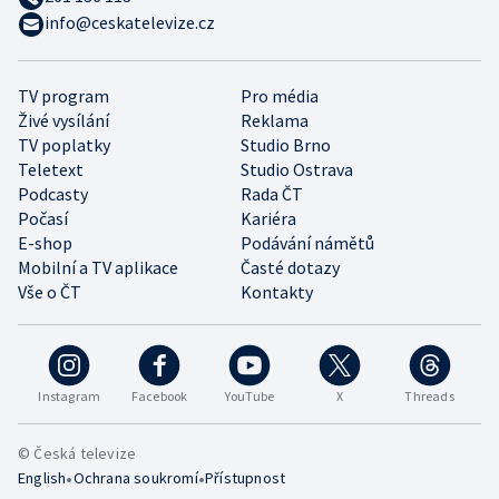
info@ceskatelevize.cz
TV program
Pro média
Živé vysílání
Reklama
TV poplatky
Studio Brno
Teletext
Studio Ostrava
Podcasty
Rada ČT
Počasí
Kariéra
E-shop
Podávání námětů
Mobilní a TV aplikace
Časté dotazy
Vše o ČT
Kontakty
Instagram
Facebook
YouTube
X
Threads
© Česká televize
•
•
English
Ochrana soukromí
Přístupnost