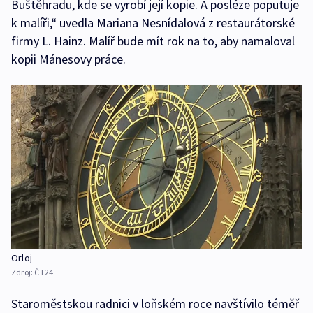
Buštěhradu, kde se vyrobí její kopie. A posléze poputuje
k malíři,“ uvedla Mariana Nesnídalová z restaurátorské
firmy L. Hainz. Malíř bude mít rok na to, aby namaloval
kopii Mánesovy práce.
Orloj
Zdroj:
ČT24
Staroměstskou radnici v loňském roce navštívilo téměř