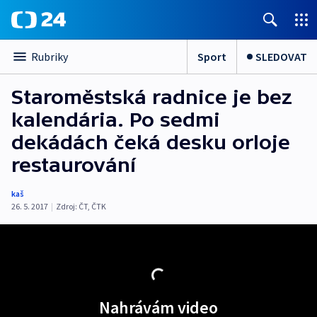
Sport
SLEDOVAT
Rubriky
Staroměstská radnice je bez
kalendária. Po sedmi
dekádách čeká desku orloje
restaurování
kaš
26. 5. 2017
|
Zdroj:
ČT
,
ČTK
Nahrávám video