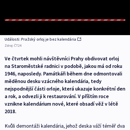
Události: Pražský orloj je bez kalendária
Zdroj:
ČT24
Ve čtvrtek mohli návštěvníci Prahy obdivovat orloj
na Staroměstské radnici v podobě, jakou má od roku
1946, naposledy. Památkáři během dne odmontovali
měděnou desku vzácného kalendária, tedy
nejspodnější části orloje, která ukazuje konkrétní den
a rok, a odvezli ji k restaurování. V příštím roce
vznikne kalendárium nové, které obsadí věž v létě
2018.
Kvůli demontáži kalendária, jehož deska váží téměř dva