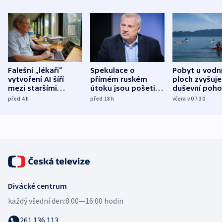
Falešní „lékaři“
Spekulace o
Pobyt u vodn
vytvoření AI šíří
přímém ruském
ploch zvyšuje
mezi staršími
útoku jsou pošetilé,
duševní poho
Poláky nebezpečné
míní estonský
ukázala
před 4
h
před 18
h
včera v 07:30
zdravotní rady
bezpečnostní
mezinárodní 
expert
Divácké centrum
každý všední den:
8:00—16:00 hodin
261 136 113