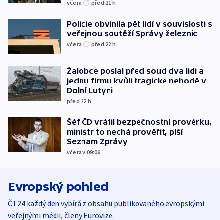
včera
před 21
h
Policie obvinila pět lidí v souvislosti s
veřejnou soutěží Správy železnic
včera
před 22
h
Žalobce poslal před soud dva lidi a
jednu firmu kvůli tragické nehodě v
Dolní Lutyni
před 22
h
Šéf ČD vrátil bezpečnostní prověrku,
ministr to nechá prověřit, píší
Seznam Zprávy
včera v 09:06
Evropský pohled
ČT24 každý den vybírá z obsahu publikovaného evropskými
veřejnými médii, členy Eurovize.