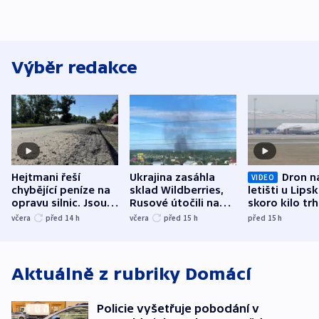
Výběr redakce
Hejtmani řeší
Ukrajina zasáhla
Dron n
VIDEO
chybějící peníze na
sklad Wildberries,
letišti u Lips
opravu silnic. Jsou
Rusové útočili na
skoro kilo trh
nenárokové, namítá
trh, hasiče či
indicie ukazuj
včera
před 14
h
včera
před 15
h
před 15
h
ministerstvo
stadion
Rusko
Aktuálně z rubriky
Domácí
Policie vyšetřuje pobodání v