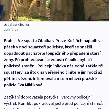
Usedlost Cibulka
Zdroj:
ČT24
Praha - Ve squatu Cibulka v Praze-Košířích napadli v
pátek v noci squatteři policisty, kteří se snažili
dopadnout pachatele loupežného přepadení starší
ženy. Při prohledávání usedlosti Cibulka byli tři
policisté zraněni. Policejní hlídka následně zatkla tři
squattery. Za útok na veřejného činitele jim hrozí až
pět let vězení. Informovala o tom mluvčí pražské
policie Eva Miklíková.
Zatýkání doprovázela potyčka i varovný policejní
výstřel. Konflikt pokračoval ještě před policejní stanicí,