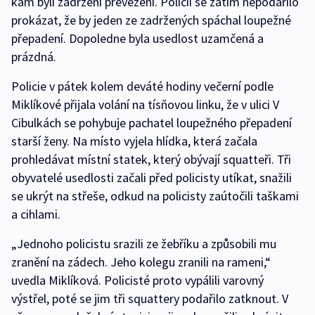
kam byli zadržení převezeni. Policii se zatím nepodařilo
prokázat, že by jeden ze zadržených spáchal loupežné
přepadení. Dopoledne byla usedlost uzamčená a
prázdná.
Policie v pátek kolem deváté hodiny večerní podle
Miklíkové přijala volání na tísňovou linku, že v ulici V
Cibulkách se pohybuje pachatel loupežného přepadení
starší ženy. Na místo vyjela hlídka, která začala
prohledávat místní statek, který obývají squatteři. Tři
obyvatelé usedlosti začali před policisty utíkat, snažili
se ukrýt na střeše, odkud na policisty zaútočili taškami
a cihlami.
„Jednoho policistu srazili ze žebříku a způsobili mu
zranění na zádech. Jeho kolegu zranili na rameni,“
uvedla Miklíková. Policisté proto vypálili varovný
výstřel, poté se jim tři squattery podařilo zatknout. V