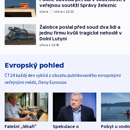
veřejnou soutěží Správy železnic
včera
včera v 13:21
Žalobce poslal před soud dva lidi a
jednu firmu kvůli tragické nehodě v
Dolní Lutyni
včera v 12:45
Evropský pohled
ČT24 každý den vybírá z obsahu publikovaného evropskými
veřejnými médii, členy Eurovize.
Falešní „lékaři“
Spekulace o
Pobyt u vodn