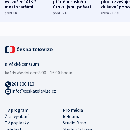
vytvoření AI šíří
přímém ruském
ploch zvyšuje
mezi staršími
útoku jsou pošetilé,
duševní poho
Poláky nebezpečné
míní estonský
ukázala
před 8
h
před 22
h
včera v 07:30
zdravotní rady
bezpečnostní
mezinárodní 
expert
Divácké centrum
každý všední den:
8:00—16:00 hodin
261 136 113
info@ceskatelevize.cz
TV program
Pro média
Živé vysílání
Reklama
TV poplatky
Studio Brno
Teletext
Studio Ostrava