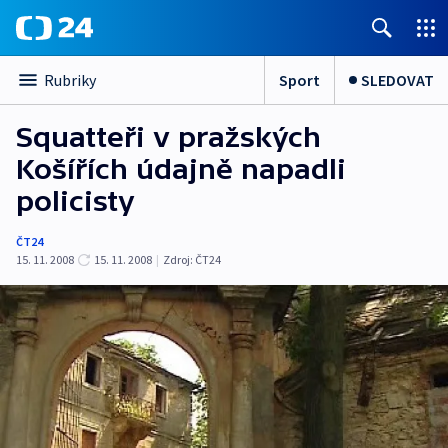
Sport
SLEDOVAT
Rubriky
Squatteři v pražských
Košířích údajně napadli
policisty
ČT24
15. 11. 2008
15. 11. 2008
|
Zdroj:
ČT24