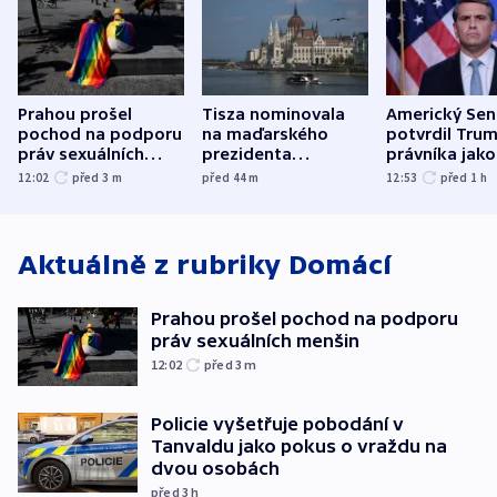
Prahou prošel
Tisza nominovala
Americký Sen
pochod na podporu
na maďarského
potvrdil Tru
práv sexuálních
prezidenta
právníka jako
menšin
bývalého šéfa
ministra
12:02
před 3
m
před 44
m
12:53
před 1
h
nejvyššího soudu
spravedlnost
Aktuálně z rubriky
Domácí
Prahou prošel pochod na podporu
práv sexuálních menšin
12:02
před 3
m
Policie vyšetřuje pobodání v
Tanvaldu jako pokus o vraždu na
dvou osobách
před 3
h