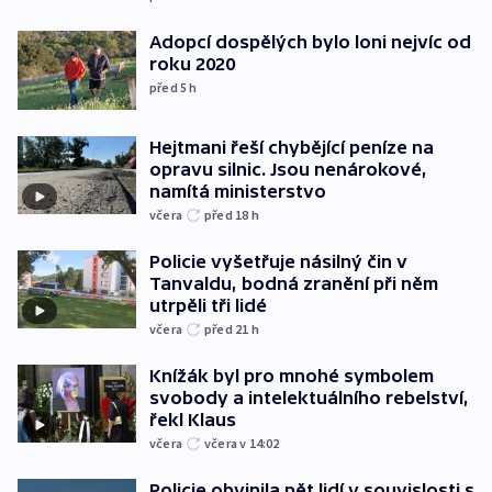
Adopcí dospělých bylo loni nejvíc od
roku 2020
před 5
h
Hejtmani řeší chybějící peníze na
opravu silnic. Jsou nenárokové,
namítá ministerstvo
včera
před 18
h
Policie vyšetřuje násilný čin v
Tanvaldu, bodná zranění při něm
utrpěli tři lidé
včera
před 21
h
Knížák byl pro mnohé symbolem
svobody a intelektuálního rebelství,
řekl Klaus
včera
včera v 14:02
Policie obvinila pět lidí v souvislosti s