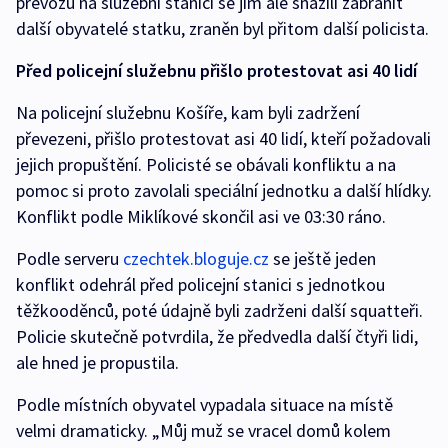
převozu na služební stanici se jim ale snažili zabránit
další obyvatelé statku, zraněn byl přitom další policista.
Před policejní služebnu přišlo protestovat asi 40 lidí
Na policejní služebnu Košíře, kam byli zadržení
převezeni, přišlo protestovat asi 40 lidí, kteří požadovali
jejich propuštění. Policisté se obávali konfliktu a na
pomoc si proto zavolali speciální jednotku a další hlídky.
Konflikt podle Miklíkové skončil asi ve 03:30 ráno.
Podle serveru
czechtek.bloguje.cz
se ještě jeden
konflikt odehrál před policejní stanici s jednotkou
těžkooděnců, poté údajně byli zadrženi další squatteři.
Policie skutečně potvrdila, že předvedla další čtyři lidi,
ale hned je propustila.
Podle místních obyvatel vypadala situace na místě
velmi dramaticky. „Můj muž se vracel domů kolem