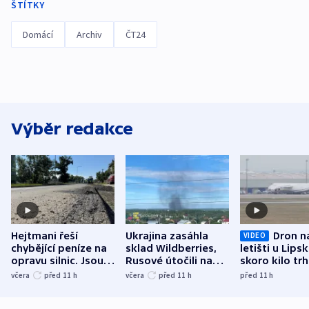
ŠTÍTKY
Domácí
Archiv
ČT24
Výběr redakce
Hejtmani řeší
Ukrajina zasáhla
Dron n
VIDEO
chybějící peníze na
sklad Wildberries,
letišti u Lips
opravu silnic. Jsou
Rusové útočili na
skoro kilo trh
nenárokové, namítá
trh, hasiče či
indicie ukazuj
včera
před 11
h
včera
před 11
h
před 11
h
ministerstvo
stadion
Rusko