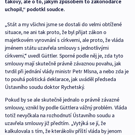
takový, ale o to, jakým způsobem to zákonodárce
uchopil,“ podotkl soudce.
„Stát a my všichni jsme se dostali do velmi obtížené
situace, ne ani tak proto, že byl přijat zákon o
majetkovém vyrovnání s církvemi, ale proto, že vláda
jménem státu uzavřela smlouvy s jednotlivými
církvemi,“ uvedl Güttler. Sporné podle něj je, zda tyto
smlouvy mají skutečně právně závaznou povahu, jak
tvrdil při jednání vlády ministr Petr Mlsna, a nebo zda je
to pouhá politická deklarace, jak uváděl předseda
Ústavního soudu doktor Rychetský.
Pokud by se ale skutečně jednalo o právně závazné
smlouvy, vznikl by podle Güttlera vážný problém. Vláda
totiž nevyčkala na rozhodnutí Ústavního soudu a
uzavřela smlouvy již předtím. „Vytýká se jí, že
kalkulovala s tím, že kterákoliv příští vláda by jenom