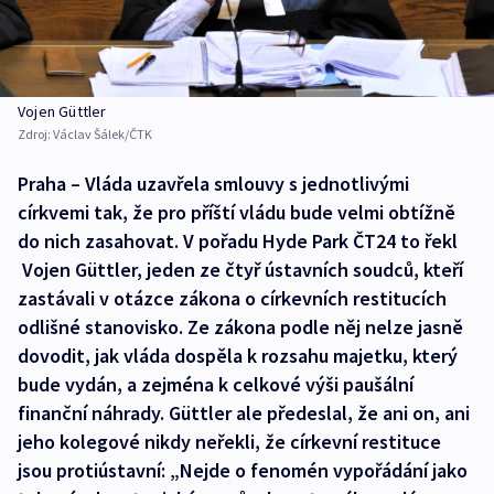
Vojen Güttler
Zdroj:
Václav Šálek/ČTK
Praha – Vláda uzavřela smlouvy s jednotlivými
církvemi tak, že pro příští vládu bude velmi obtížně
do nich zasahovat. V pořadu Hyde Park ČT24 to řekl
Vojen Güttler, jeden ze čtyř ústavních soudců, kteří
zastávali v otázce zákona o církevních restitucích
odlišné stanovisko. Ze zákona podle něj nelze jasně
dovodit, jak vláda dospěla k rozsahu majetku, který
bude vydán, a zejména k celkové výši paušální
finanční náhrady. Güttler ale předeslal, že ani on, ani
jeho kolegové nikdy neřekli, že církevní restituce
jsou protiústavní: „Nejde o fenomén vypořádání jako