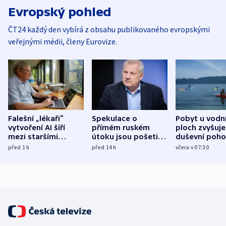
Evropský pohled
ČT24 každý den vybírá z obsahu publikovaného evropskými
veřejnými médii, členy Eurovize.
Falešní „lékaři“
Spekulace o
Pobyt u vodn
vytvoření AI šíří
přímém ruském
ploch zvyšuje
mezi staršími
útoku jsou pošetilé,
duševní poho
Poláky nebezpečné
míní estonský
ukázala
před 1
h
před 14
h
včera v 07:30
zdravotní rady
bezpečnostní
mezinárodní 
expert