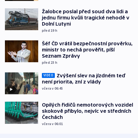
Žalobce poslal před soud dva lidi a
jednu firmu kvůli tragické nehodě v
Dolní Lutyni
před 19
h
Šéf ČD vrátil bezpečnostní prověrku,
ministr to nechá prověřit, píší
Seznam Zprávy
před 23
h
Zvýšení slev na jízdném teď
VIDEO
není priorita, zní z vlády
včera v 06:45
Opilých řidičů nemotorových vozidel
skokově přibylo, nejvíc ve středních
Čechách
včera v 06:01