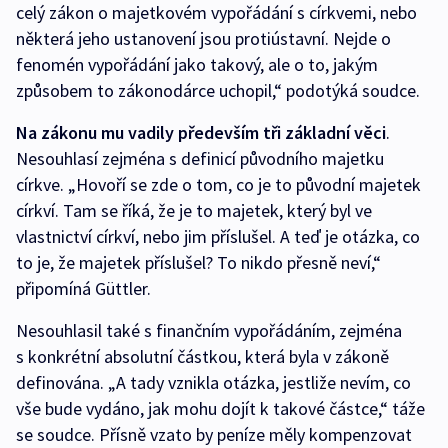
celý zákon o majetkovém vypořádání s církvemi, nebo
některá jeho ustanovení jsou protiústavní. Nejde o
fenomén vypořádání jako takový, ale o to, jakým
způsobem to zákonodárce uchopil,“ podotýká soudce.
Na zákonu mu vadily především tři základní věci
.
Nesouhlasí zejména s definicí původního majetku
církve. „Hovoří se zde o tom, co je to původní majetek
církví. Tam se říká, že je to majetek, který byl ve
vlastnictví církví, nebo jim příslušel. A teď je otázka, co
to je, že majetek příslušel? To nikdo přesně neví,“
připomíná Güttler.
Nesouhlasil také s finančním vypořádáním, zejména
s konkrétní absolutní částkou, která byla v zákoně
definována. „A tady vznikla otázka, jestliže nevím, co
vše bude vydáno, jak mohu dojít k takové částce,“ táže
se soudce. Přísně vzato by peníze měly kompenzovat