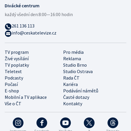
Divácké centrum
každý všední den:
8:00—16:00 hodin
261 136 113
info@ceskatelevize.cz
TV program
Pro média
Živé vysílání
Reklama
TV poplatky
Studio Brno
Teletext
Studio Ostrava
Podcasty
Rada ČT
Počasí
Kariéra
E-shop
Podávání námětů
Mobilní a TV aplikace
Časté dotazy
Vše o ČT
Kontakty
Instagram
Facebook
YouTube
X
Threads