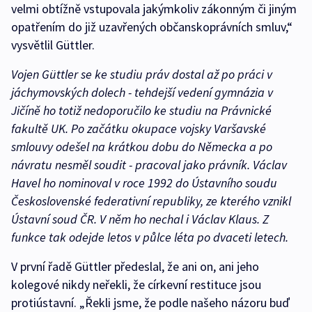
velmi obtížně vstupovala jakýmkoliv zákonným či jiným
opatřením do již uzavřených občanskoprávních smluv,“
vysvětlil Güttler.
Vojen Güttler se ke studiu práv dostal až po práci v
jáchymovských dolech - tehdejší vedení gymnázia v
Jičíně ho totiž nedoporučilo ke studiu na Právnické
fakultě UK. Po začátku okupace vojsky Varšavské
smlouvy odešel na krátkou dobu do Německa a po
návratu nesměl soudit - pracoval jako právník. Václav
Havel ho nominoval v roce 1992 do Ústavního soudu
Československé federativní republiky, ze kterého vznikl
Ústavní soud ČR. V něm ho nechal i Václav Klaus. Z
funkce tak odejde letos v půlce léta po dvaceti letech.
V první řadě Güttler předeslal, že ani on, ani jeho
kolegové nikdy neřekli, že církevní restituce jsou
protiústavní. „Řekli jsme, že podle našeho názoru buď