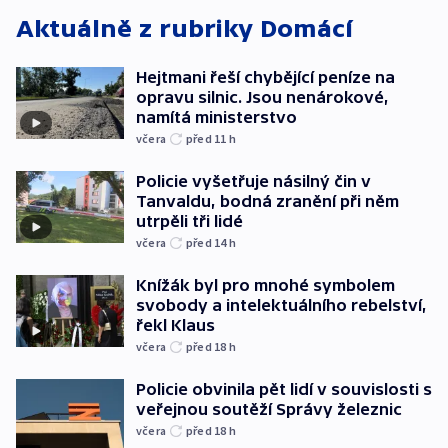
Aktuálně z rubriky
Domácí
Hejtmani řeší chybějící peníze na
opravu silnic. Jsou nenárokové,
namítá ministerstvo
včera
před 11
h
Policie vyšetřuje násilný čin v
Tanvaldu, bodná zranění při něm
utrpěli tři lidé
včera
před 14
h
Knížák byl pro mnohé symbolem
svobody a intelektuálního rebelství,
řekl Klaus
včera
před 18
h
Policie obvinila pět lidí v souvislosti s
veřejnou soutěží Správy železnic
včera
před 18
h