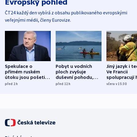
Evropský pohled
ČT24 každý den vybírá z obsahu publikovaného evropskými
veřejnými médii, členy Eurovize.
Spekulace o
Pobyt u vodních
Jiný jazyk i t
přímém ruském
ploch zvyšuje
Ve Francii
útoku jsou pošetilé,
duševní pohodu,
spolupracují h
míní estonský
ukázala
různých zemí
před 2
h
před 12
h
včera v 15:30
bezpečnostní
mezinárodní studie
expert