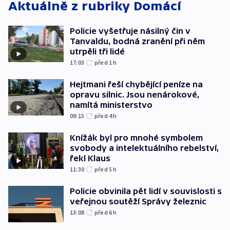
Aktuálně z rubriky
Domácí
Policie vyšetřuje násilný čin v
Tanvaldu, bodná zranění při něm
utrpěli tři lidé
17:03
před 1
h
Hejtmani řeší chybějící peníze na
opravu silnic. Jsou nenárokové,
namítá ministerstvo
09:15
před 4
h
Knížák byl pro mnohé symbolem
svobody a intelektuálního rebelství,
řekl Klaus
11:30
před 5
h
Policie obvinila pět lidí v souvislosti s
veřejnou soutěží Správy železnic
13:08
před 6
h