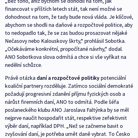
„Bez toho, aniž bychom se dohodli na tom, jak
financovat v příštích letech stát, tak není možné se
dohodnout na tom, že tady bude nová vláda. Je klíčové,
abychom se shodli na daňové a rozpočtové politice, aby
to nedopadlo tak, že se zas budou prosazovat nějaké
Nečasovy nebo Kalouskovy škrty,“ prohlásil Sobotka.
„Očekáváme konkrétní, propočítané návrhy,“ dodal.
ANO Sobotkova slova odmítá a chce si vše vyříkat na
nedělní schůzce.
Právě otázka
daní a rozpočtové politiky
potenciální
koaliční partnery rozděluje. Zatímco sociální demokraté
požadují progresivní zdanění příjmu fyzických osob a
nárůst firemních daní, ANO to odmítá. Podle šéfa
poslaneckého klubu ANO Jaroslava Faltýnka by se měl
nejprve naučit hospodařit stát, respektive zefektivnit
výběr daní, například DPH. „Než se začneme bavit o
zvyšování daní, je potřeba umět daně vybrat. To Česko