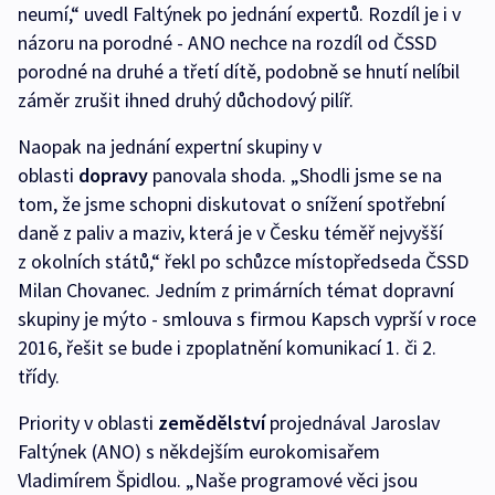
neumí,“ uvedl Faltýnek po jednání expertů. Rozdíl je i v
názoru na porodné - ANO nechce na rozdíl od ČSSD
porodné na druhé a třetí dítě, podobně se hnutí nelíbil
záměr zrušit ihned druhý důchodový pilíř.
Naopak na jednání expertní skupiny v
oblasti
dopravy
panovala shoda. „Shodli jsme se na
tom, že jsme schopni diskutovat o snížení spotřební
daně z paliv a maziv, která je v Česku téměř nejvyšší
z okolních států,“ řekl po schůzce místopředseda ČSSD
Milan Chovanec. Jedním z primárních témat dopravní
skupiny je mýto - smlouva s firmou Kapsch vyprší v roce
2016, řešit se bude i zpoplatnění komunikací 1. či 2.
třídy.
Priority v oblasti
zemědělství
projednával Jaroslav
Faltýnek (ANO) s někdejším eurokomisařem
Vladimírem Špidlou. „Naše programové věci jsou