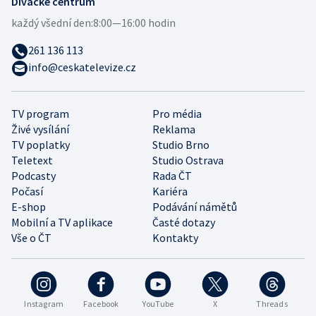
Divácké centrum
každý všední den:
8:00—16:00 hodin
261 136 113
info@ceskatelevize.cz
TV program
Pro média
Živé vysílání
Reklama
TV poplatky
Studio Brno
Teletext
Studio Ostrava
Podcasty
Rada ČT
Počasí
Kariéra
E-shop
Podávání námětů
Mobilní a TV aplikace
Časté dotazy
Vše o ČT
Kontakty
Instagram
Facebook
YouTube
X
Threads