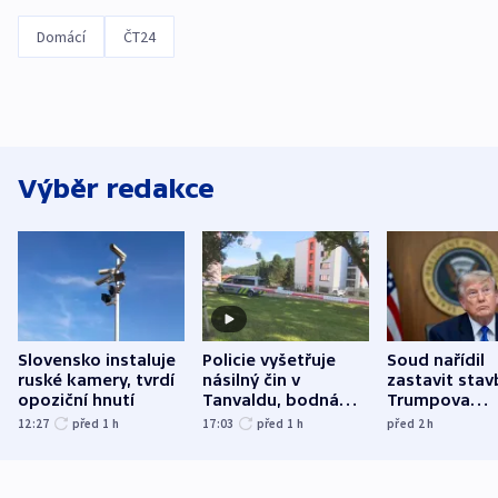
Domácí
ČT24
Výběr redakce
Slovensko instaluje
Policie vyšetřuje
Soud nařídil
ruské kamery, tvrdí
násilný čin v
zastavit stav
opoziční hnutí
Tanvaldu, bodná
Trumpova
zranění při něm
tanečního sá
12:27
před 1
h
17:03
před 1
h
před 2
h
utrpěli tři lidé