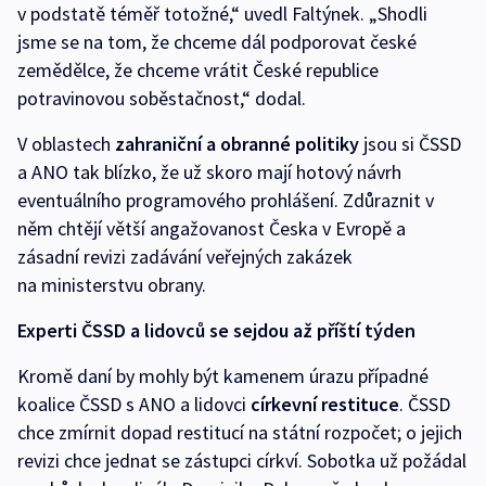
v podstatě téměř totožné,“ uvedl Faltýnek. „Shodli
jsme se na tom, že chceme dál podporovat české
zemědělce, že chceme vrátit České republice
potravinovou soběstačnost,“ dodal.
V oblastech
zahraniční a obranné politiky
jsou si ČSSD
a ANO tak blízko, že už skoro mají hotový návrh
eventuálního programového prohlášení. Zdůraznit v
něm chtějí větší angažovanost Česka v Evropě a
zásadní revizi zadávání veřejných zakázek
na ministerstvu obrany.
Experti ČSSD a lidovců se sejdou až příští týden
Kromě daní by mohly být kamenem úrazu případné
koalice ČSSD s ANO a lidovci
církevní restituce
. ČSSD
chce zmírnit dopad restitucí na státní rozpočet; o jejich
revizi chce jednat se zástupci církví. Sobotka už požádal