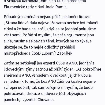
o schůzku kardinála Dominika Duku a předsedu
Ekumenické rady církví Joela Rumla.
Případným změnám nejsou příliš nakloněni lidovci.
„Strana lidová dala najevo, že sama nechce být mluvčí
církví a že bude nejlepší, když se ta jednání pokusíme
vést sami. Pořád si myslím, že naše argumenty jsou
silné, musíme se bavit s těmi, kterých se to týká, a
ukazuje se, že to nejde odložit,“ prohlásil
místopředseda ČSSD Lubomír Zaorálek.
Zatím se setkávají jen experti ČSSD a ANO, jednání s
lidoveckými týmy začnou až příští týden. „Až pokročíme
směrem s ANO, vzhledem k velikosti jejich klubu a
vzhledem k tomu, že bez ANO žádnou koalici nejsme
schopni udělat, tak samozřejmě si myslím, že bude
pokračovat i diskuze s lidovci v těch zbývajících
panelech,“ vysvětlil Chovanec.