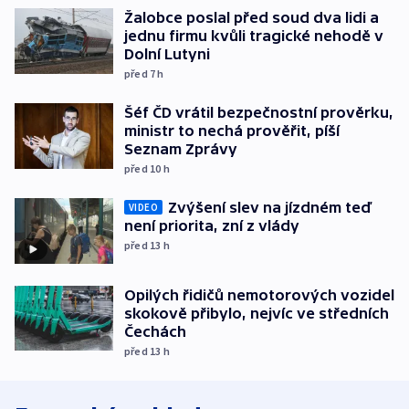
Žalobce poslal před soud dva lidi a
jednu firmu kvůli tragické nehodě v
Dolní Lutyni
před 7
h
Šéf ČD vrátil bezpečnostní prověrku,
ministr to nechá prověřit, píší
Seznam Zprávy
před 10
h
Zvýšení slev na jízdném teď
VIDEO
není priorita, zní z vlády
před 13
h
Opilých řidičů nemotorových vozidel
skokově přibylo, nejvíc ve středních
Čechách
před 13
h