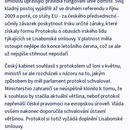
smlouvu upravující pravidla fungování unie odmítli. Svůj
kladný postoj vyjádřili až ve druhém referendu v říjnu
2009 a poté, co státy EU - za českého předsednictví -
učinily závazek poskytnout Irsku určité záruky, které
získaly formu Protokolu o obavách irského lidu
týkajících se Lisabonské smlouvy. V platnost měla
vstoupit nejlépe do konce letošního června, což se ale
už nejspíše stihnout nepodaří.
Český kabinet souhlasil s protokolem už loni v květnu,
ministři se ale rozcházeli v názoru na to, jakým
způsobem by měl parlament protokol schvalovat.
Ministerstvo zahraničí se neúspěšně klonilo k tomu, že
k souhlasu by stačila aktuální většina, neboť protokol
nepřenáší české pravomoci na evropskou úroveň. Vláda
ovšem nakonec doporučila schvalování ústavní
většinou. Protokol si totiž vyžádá doplnění Lisabonské
smlouvy.