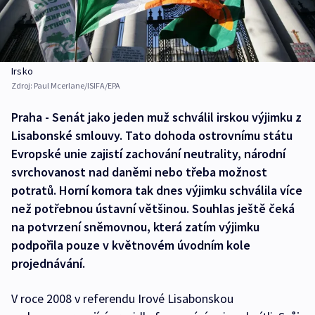
Irsko
Zdroj:
Paul Mcerlane/ISIFA/EPA
Praha - Senát jako jeden muž schválil irskou výjimku z
Lisabonské smlouvy. Tato dohoda ostrovnímu státu
Evropské unie zajistí zachování neutrality, národní
svrchovanost nad daněmi nebo třeba možnost
potratů. Horní komora tak dnes výjimku schválila více
než potřebnou ústavní většinou. Souhlas ještě čeká
na potvrzení sněmovnou, která zatím výjimku
podpořila pouze v květnovém úvodním kole
projednávání.
V roce 2008 v referendu Irové Lisabonskou