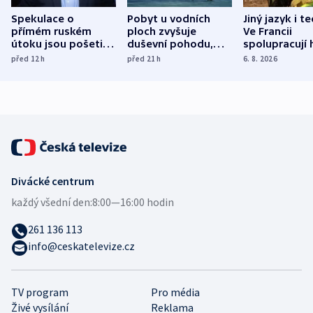
Spekulace o
Pobyt u vodních
Jiný jazyk i t
přímém ruském
ploch zvyšuje
Ve Francii
útoku jsou pošetilé,
duševní pohodu,
spolupracují h
míní estonský
ukázala
různých zemí
před 12
h
před 21
h
6. 8. 2026
bezpečnostní
mezinárodní studie
expert
Divácké centrum
každý všední den:
8:00—16:00 hodin
261 136 113
info@ceskatelevize.cz
TV program
Pro média
Živé vysílání
Reklama