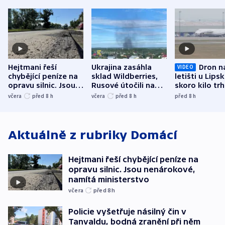
Hejtmani řeší
Ukrajina zasáhla
Dron n
VIDEO
chybějící peníze na
sklad Wildberries,
letišti u Lips
opravu silnic. Jsou
Rusové útočili na
skoro kilo trh
nenárokové, namítá
trh, hasiče či
indicie ukazuj
včera
před 8
h
včera
před 8
h
před 8
h
ministerstvo
stadion
Rusko
Aktuálně z rubriky
Domácí
Hejtmani řeší chybějící peníze na
opravu silnic. Jsou nenárokové,
namítá ministerstvo
včera
před 8
h
Policie vyšetřuje násilný čin v
Tanvaldu, bodná zranění při něm