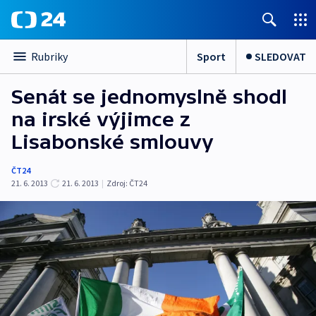
Sport
SLEDOVAT
Rubriky
Senát se jednomyslně shodl
na irské výjimce z
Lisabonské smlouvy
ČT24
21. 6. 2013
21. 6. 2013
|
Zdroj:
ČT24