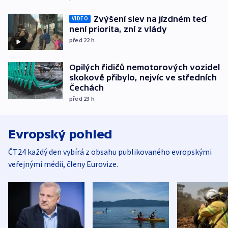
Zvýšení slev na jízdném teď
VIDEO
není priorita, zní z vlády
před 22
h
Opilých řidičů nemotorových vozidel
skokově přibylo, nejvíc ve středních
Čechách
před 23
h
Evropský pohled
ČT24 každý den vybírá z obsahu publikovaného evropskými
veřejnými médii, členy Eurovize.