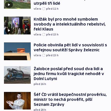
utrpěli tři lidé
včera
před 11
h
Knížák byl pro mnohé symbolem
svobody a intelektuálního rebelství,
řekl Klaus
včera
před 15
h
Policie obvinila pět lidí v souvislosti s
veřejnou soutěží Správy železnic
včera
před 15
h
Žalobce poslal před soud dva lidi a
jednu firmu kvůli tragické nehodě v
Dolní Lutyni
před 16
h
Šéf ČD vrátil bezpečnostní prověrku,
ministr to nechá prověřit, píší
Seznam Zprávy
před 20
h