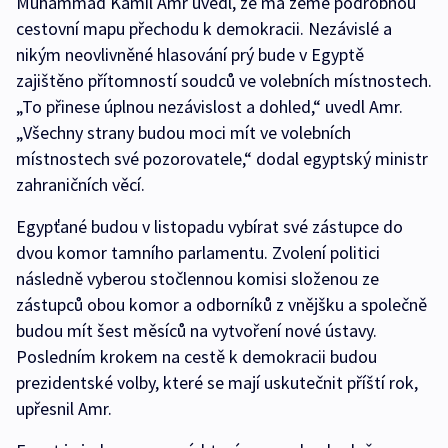
Muhammad Kámil Amr uvedl, že má země podrobnou
cestovní mapu přechodu k demokracii. Nezávislé a
nikým neovlivněné hlasování prý bude v Egyptě
zajištěno přítomností soudců ve volebních místnostech.
„To přinese úplnou nezávislost a dohled,“ uvedl Amr.
„Všechny strany budou moci mít ve volebních
místnostech své pozorovatele,“ dodal egyptský ministr
zahraničních věcí.
Egypťané budou v listopadu vybírat své zástupce do
dvou komor tamního parlamentu. Zvolení politici
následně vyberou stočlennou komisi složenou ze
zástupců obou komor a odborníků z vnějšku a společně
budou mít šest měsíců na vytvoření nové ústavy.
Posledním krokem na cestě k demokracii budou
prezidentské volby, které se mají uskutečnit příští rok,
upřesnil Amr.