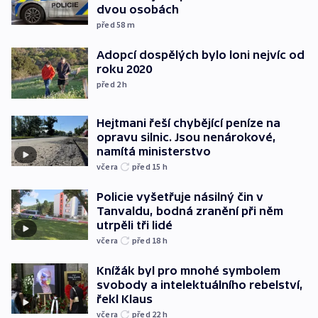
dvou osobách
před 58
m
Adopcí dospělých bylo loni nejvíc od
roku 2020
před 2
h
Hejtmani řeší chybějící peníze na
opravu silnic. Jsou nenárokové,
namítá ministerstvo
včera
před 15
h
Policie vyšetřuje násilný čin v
Tanvaldu, bodná zranění při něm
utrpěli tři lidé
včera
před 18
h
Knížák byl pro mnohé symbolem
svobody a intelektuálního rebelství,
řekl Klaus
včera
před 22
h