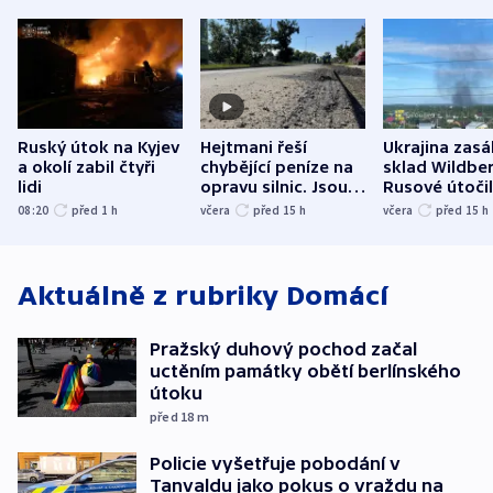
Ruský útok na Kyjev
Hejtmani řeší
Ukrajina zasá
a okolí zabil čtyři
chybějící peníze na
sklad Wildber
lidi
opravu silnic. Jsou
Rusové útočil
nenárokové, namítá
trh, hasiče či
08:20
před 1
h
včera
před 15
h
včera
před 15
h
ministerstvo
stadion
Aktuálně z rubriky
Domácí
Pražský duhový pochod začal
uctěním památky obětí berlínského
útoku
před 18
m
Policie vyšetřuje pobodání v
Tanvaldu jako pokus o vraždu na