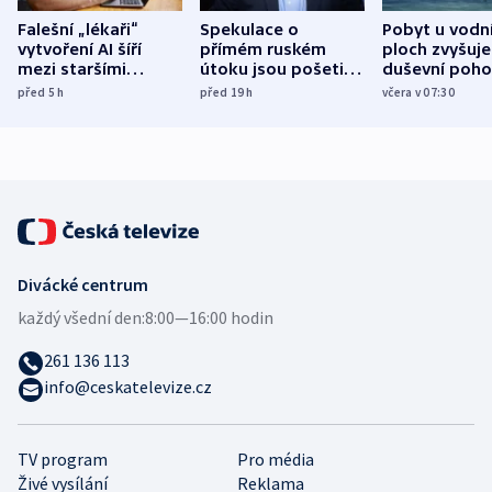
Falešní „lékaři“
Spekulace o
Pobyt u vodn
vytvoření AI šíří
přímém ruském
ploch zvyšuje
mezi staršími
útoku jsou pošetilé,
duševní poho
Poláky nebezpečné
míní estonský
ukázala
před 5
h
před 19
h
včera v 07:30
zdravotní rady
bezpečnostní
mezinárodní 
expert
Divácké centrum
každý všední den:
8:00—16:00 hodin
261 136 113
info@ceskatelevize.cz
TV program
Pro média
Živé vysílání
Reklama