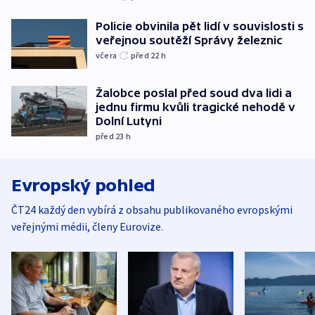
Policie obvinila pět lidí v souvislosti s
veřejnou soutěží Správy železnic
včera
před 22
h
Žalobce poslal před soud dva lidi a
jednu firmu kvůli tragické nehodě v
Dolní Lutyni
před 23
h
Evropský pohled
ČT24 každý den vybírá z obsahu publikovaného evropskými
veřejnými médii, členy Eurovize.