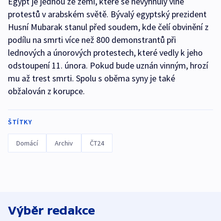
Egypt je jednou ze zemí, které se nevyhnuly vlně
protestů v arabském světě. Bývalý egyptský prezident
Husní Mubarak stanul před soudem, kde čelí obvinění z
podílu na smrti více než 800 demonstrantů při
lednových a únorových protestech, které vedly k jeho
odstoupení 11. února. Pokud bude uznán vinným, hrozí
mu až trest smrti. Spolu s oběma syny je také
obžalován z korupce.
ŠTÍTKY
Domácí
Archiv
ČT24
Výběr redakce