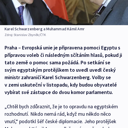
Karel Schwarzenberg a Muhammad Kámil Amr
Zdroj:
Stanislav Zbyněk/ČTK
Praha – Evropská unie je připravena pomoci Egyptu s
přípravou voleb či následným sčítáním hlasů, pokud ji
tato země o pomoc sama požádá. Po setkání se
svým egyptským protějškem to uvedl uvedl český
ministr zahraničí Karel Schwarzenberg. Volby se
v zemi uskuteční v listopadu, kdy budou obyvatelé
vybírat své zástupce do dvou komor parlamentu.
„Chtěl bych zdůraznit, že je to opravdu na egyptském
rozhodnutí. Nikdo nemá rád, když mu někdo něco
vnutí,“ podotkl šéf české diplomacie. Jeho protějšek