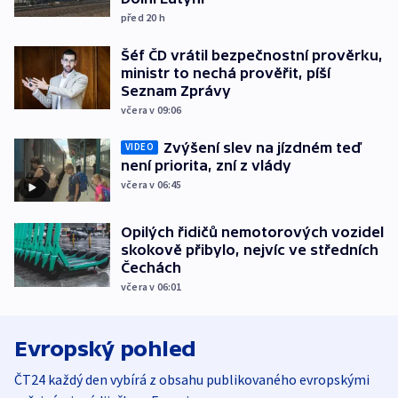
před 20
h
Šéf ČD vrátil bezpečnostní prověrku,
ministr to nechá prověřit, píší
Seznam Zprávy
včera v 09:06
Zvýšení slev na jízdném teď
VIDEO
není priorita, zní z vlády
včera v 06:45
Opilých řidičů nemotorových vozidel
skokově přibylo, nejvíc ve středních
Čechách
včera v 06:01
Evropský pohled
ČT24 každý den vybírá z obsahu publikovaného evropskými