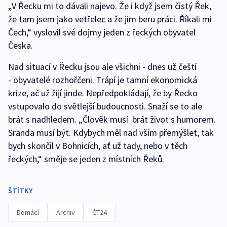
„V Řecku mi to dávali najevo. Že i když jsem čistý Řek,
že tam jsem jako vetřelec a že jim beru práci. Říkali mi
Čech,“ vyslovil své dojmy jeden z řeckých obyvatel
Česka.
Nad situací v Řecku jsou ale všichni - dnes už čeští
- obyvatelé rozhořčeni. Trápí je tamní ekonomická
krize, ač už žijí jinde. Nepředpokládají, že by Řecko
vstupovalo do světlejší budoucnosti. Snaží se to ale
brát s nadhledem. „Člověk musí brát život s humorem.
Sranda musí být. Kdybych měl nad vším přemýšlet, tak
bych skončil v Bohnicích, ať už tady, nebo v těch
řeckých,“ směje se jeden z místních Řeků.
ŠTÍTKY
Domácí
Archiv
ČT24