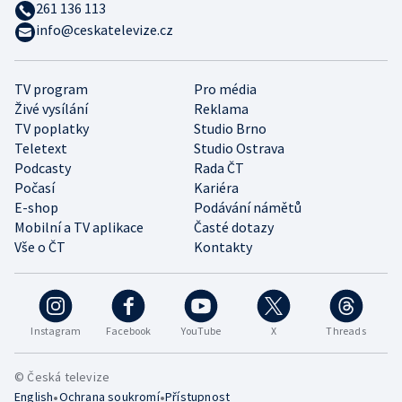
261 136 113
info@ceskatelevize.cz
TV program
Pro média
Živé vysílání
Reklama
TV poplatky
Studio Brno
Teletext
Studio Ostrava
Podcasty
Rada ČT
Počasí
Kariéra
E-shop
Podávání námětů
Mobilní a TV aplikace
Časté dotazy
Vše o ČT
Kontakty
Instagram
Facebook
YouTube
X
Threads
© Česká televize
•
•
English
Ochrana soukromí
Přístupnost