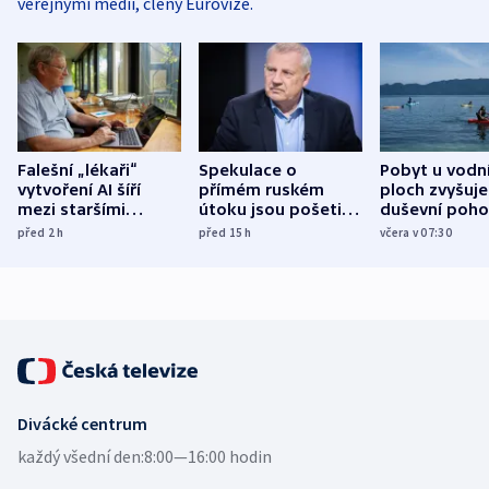
veřejnými médii, členy Eurovize.
Falešní „lékaři“
Spekulace o
Pobyt u vodn
vytvoření AI šíří
přímém ruském
ploch zvyšuje
mezi staršími
útoku jsou pošetilé,
duševní poho
Poláky nebezpečné
míní estonský
ukázala
před 2
h
před 15
h
včera v 07:30
zdravotní rady
bezpečnostní
mezinárodní 
expert
Divácké centrum
každý všední den:
8:00—16:00 hodin