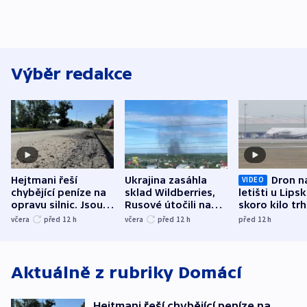
Výběr redakce
Hejtmani řeší
Ukrajina zasáhla
Dron n
VIDEO
chybějící peníze na
sklad Wildberries,
letišti u Lips
opravu silnic. Jsou
Rusové útočili na
skoro kilo trh
nenárokové, namítá
trh, hasiče či
indicie ukazuj
včera
před 12
h
včera
před 12
h
před 12
h
ministerstvo
stadion
Rusko
Aktuálně z rubriky
Domácí
Hejtmani řeší chybějící peníze na