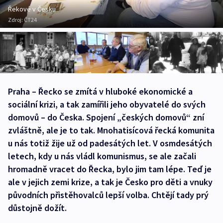
Řekové v Česku
Zdroj:
ČT24
Praha – Řecko se zmítá v hluboké ekonomické a
sociální krizi, a tak zamířili jeho obyvatelé do svých
domovů – do Česka. Spojení „českých domovů“ zní
zvláštně, ale je to tak. Mnohatisícová řecká komunita
u nás totiž žije už od padesátých let. V osmdesátých
letech, kdy u nás vládl komunismus, se ale začali
hromadně vracet do Řecka, bylo jim tam lépe. Teď je
ale v jejich zemi krize, a tak je Česko pro děti a vnuky
původních přistěhovalců lepší volba. Chtějí tady prý
důstojně dožít.