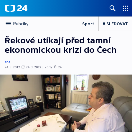
Sport
SLEDOVAT
Rubriky
Řekové utíkají před tamní
ekonomickou krizí do Čech
aha
24. 3. 2012
24. 3. 2012
|
Zdroj:
ČT24