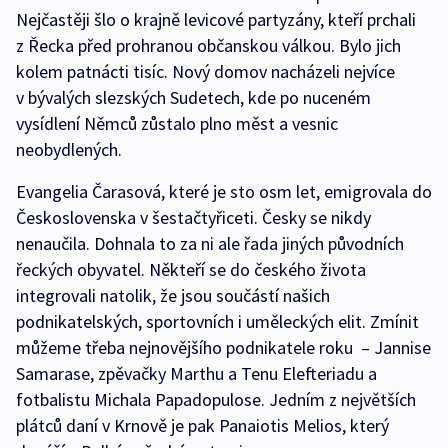
Nejčastěji šlo o krajně levicové partyzány, kteří prchali
z Řecka před prohranou občanskou válkou. Bylo jich
kolem patnácti tisíc. Nový domov nacházeli nejvíce
v bývalých slezských Sudetech, kde po nuceném
vysídlení Němců zůstalo plno měst a vesnic
neobydlených.
Evangelia Čarasová, které je sto osm let, emigrovala do
Československa v šestačtyřiceti. Česky se nikdy
nenaučila. Dohnala to za ni ale řada jiných původních
řeckých obyvatel. Někteří se do českého života
integrovali natolik, že jsou součástí našich
podnikatelských, sportovních i uměleckých elit. Zmínit
můžeme třeba nejnovějšího podnikatele roku – Jannise
Samarase, zpěvačky Marthu a Tenu Elefteriadu a
fotbalistu Michala Papadopulose. Jedním z největších
plátců daní v Krnově je pak Panaiotis Melios, který