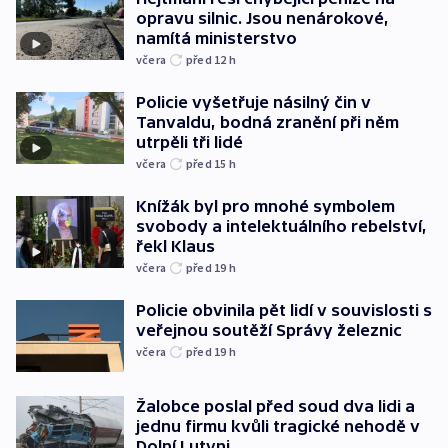
opravu silnic. Jsou nenárokové,
namítá ministerstvo
včera
před 12
h
Policie vyšetřuje násilný čin v
Tanvaldu, bodná zranění při něm
utrpěli tři lidé
včera
před 15
h
Knížák byl pro mnohé symbolem
svobody a intelektuálního rebelství,
řekl Klaus
včera
před 19
h
Policie obvinila pět lidí v souvislosti s
veřejnou soutěží Správy železnic
včera
před 19
h
Žalobce poslal před soud dva lidi a
jednu firmu kvůli tragické nehodě v
Dolní Lutyni