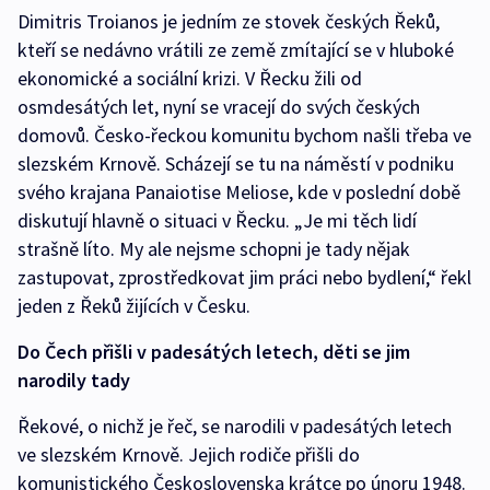
Dimitris Troianos je jedním ze stovek českých Řeků,
kteří se nedávno vrátili ze země zmítající se v hluboké
ekonomické a sociální krizi. V Řecku žili od
osmdesátých let, nyní se vracejí do svých českých
domovů. Česko-řeckou komunitu bychom našli třeba ve
slezském Krnově. Scházejí se tu na náměstí v podniku
svého krajana Panaiotise Meliose, kde v poslední době
diskutují hlavně o situaci v Řecku. „Je mi těch lidí
strašně líto. My ale nejsme schopni je tady nějak
zastupovat, zprostředkovat jim práci nebo bydlení,“ řekl
jeden z Řeků žijících v Česku.
Do Čech přišli v padesátých letech, děti se jim
narodily tady
Řekové, o nichž je řeč, se narodili v padesátých letech
ve slezském Krnově. Jejich rodiče přišli do
komunistického Československa krátce po únoru 1948.