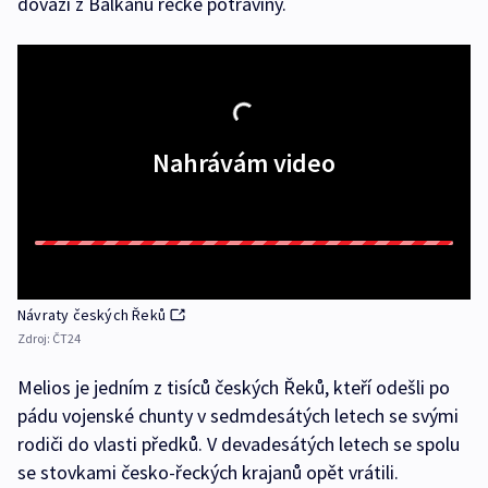
dováží z Balkánu řecké potraviny.
Nahrávám video
Návraty českých Řeků
Zdroj:
ČT24
Melios je jedním z tisíců českých Řeků, kteří odešli po
pádu vojenské chunty v sedmdesátých letech se svými
rodiči do vlasti předků. V devadesátých letech se spolu
se stovkami česko-řeckých krajanů opět vrátili.