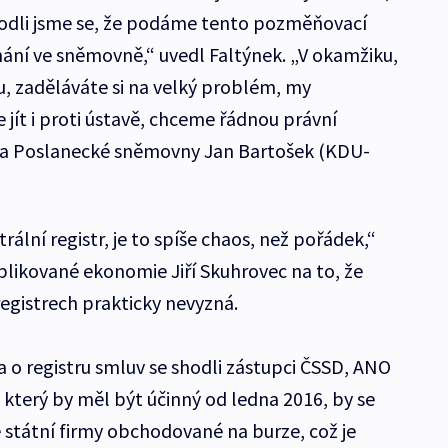
hodli jsme se, že podáme tento pozměňovací
ání ve sněmovně,“ uvedl Faltýnek. „V okamžiku,
u, zaděláváte si na velký problém, my
jít i proti ústavě, chceme řádnou právní
da Poslanecké sněmovny Jan Bartošek (KDU-
lní registr, je to spíše chaos, než pořádek,“
plikované ekonomie Jiří Skuhrovec na to, že
registrech prakticky nevyzná.
 o registru smluv se shodli zástupci ČSSD, ANO
 který by měl být účinný od ledna 2016, by se
státní firmy obchodované na burze, což je