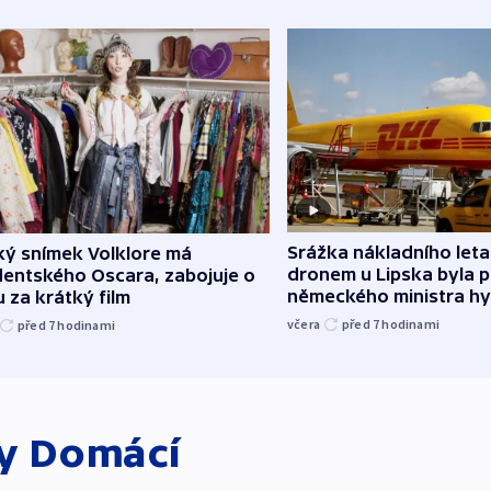
Srážka nákladního leta
ký snímek Volklore má
dronem u Lipska byla 
dentského Oscara, zabojuje o
německého ministra hy
 za krátký film
včera
před 7
hodinami
před 7
hodinami
ky
Domácí