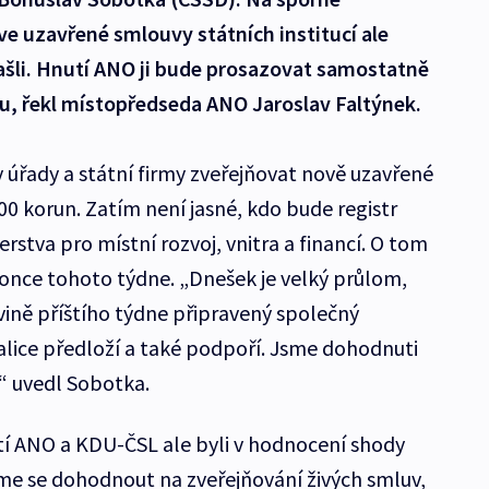
ve uzavřené smlouvy státních institucí ale
ašli. Hnutí ANO ji bude prosazovat samostatně
u, řekl místopředseda ANO Jaroslav Faltýnek.
 úřady a státní firmy zveřejňovat nově uzavřené
0 korun. Zatím není jasné, kdo bude registr
erstva pro místní rozvoj, vnitra a financí. O tom
once tohoto týdne. „Dnešek je velký průlom,
ině příštího týdne připravený společný
alice předloží a také podpoří. Jsme dohodnuti
“ uvedl Sobotka.
utí ANO a KDU-ČSL ale byli v hodnocení shody
sme se dohodnout na zveřejňování živých smluv,