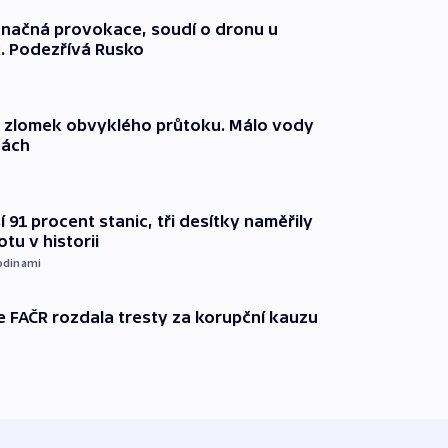
načná provokace, soudí o dronu u
. Podezřívá Rusko
n zlomek obvyklého průtoku. Málo vody
dách
 91 procent stanic, tři desítky naměřily
otu v historii
odinami
e FAČR rozdala tresty za korupční kauzu