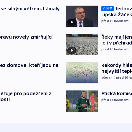
 se silným větrem. Lámaly
Jednoz
VIDEO
Lipska Žáček
před 10
hodinami
pravu novely zmírňující
Řeky mají je
je i v přehra
před 10
hodinami
Rekordy hlásí
 bez domova, kteří jsou na
nejvyšší tepl
včera
před 10
h
Etická komis
ěřuje pro podezření z
losti
před 14
hodinami