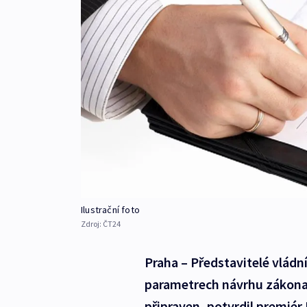
Ilustrační foto
Zdroj:
ČT24
Praha – Představitelé vládn
parametrech návrhu zákona o
připraven, potvrdil premié