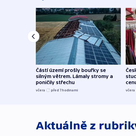
Částí území prošly bouřky se
Čes
silným větrem. Lámaly stromy a
stu
poničily střechu
cenu
včera
před 7
hodinami
včera
Aktuálně z rubri