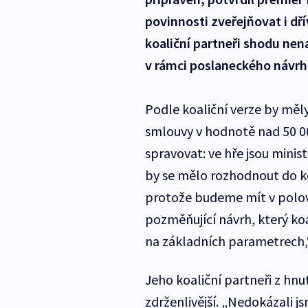
povinnosti zveřejňovat i dří
koaliční partneři shodu nen
v rámci poslaneckého návrh
Podle koaliční verze by měly
smlouvy v hodnotě nad 50 00
spravovat: ve hře jsou minist
by se mělo rozhodnout do k
protože budeme mít v polov
pozměňující návrh, který ko
na základních parametrech,
Jeho koaliční partneři z hn
zdrženlivější. „Nedokázali j