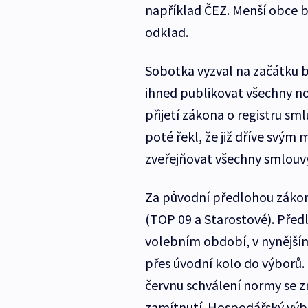
například ČEZ. Menší obce 
odklad.
Sobotka vyzval na začátku b
ihned publikovat všechny n
přijetí zákona o registru sm
poté řekl, že již dříve svým 
zveřejňovat všechny smlouv
Za původní předlohou zákona
(TOP 09 a Starostové). Před
volebním období, v nynějším
přes úvodní kolo do výborů.
červnu schválení normy se z
zamítnutí. Hospodářský výbo