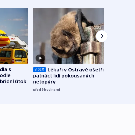
dla s
Lékaři v Ostravě ošetřili už
Koali
VIDEO
podle
patnáct lidí pokousaných
novel
bridní útok
netopýry
zájm
před 9
hodinami
před 9