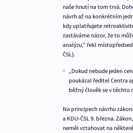
naše hnutí na tom trvá. Do
návrh až na konkrétním jedn
kdy uplatňujete retroaktivit
zastáváme názor, že to může 
analýzu,“ řekl místopředse
ČSL).
„Dokud nebude jeden centrá
poukázal ředitel Centra a
běžný člověk se v těchto 
Na principech návrhu zákona
a KDU-ČSL 9. března. Zákon,
neměl vztahovat na některé 