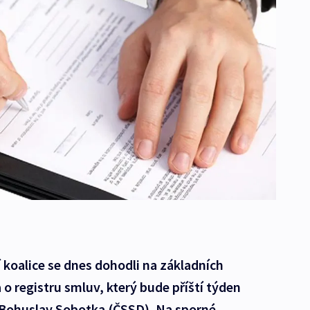
í koalice se dnes dohodli na základních
 registru smluv, který bude příští týden
r Bohuslav Sobotka (ČSSD). Na sporné