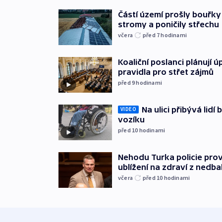
Částí území prošly bouřky
stromy a poničily střechu
včera
před 7
hodinami
Koaliční poslanci plánují ú
pravidla pro střet zájmů
před 9
hodinami
Na ulici přibývá lidí
VIDEO
vozíku
před 10
hodinami
Nehodu Turka policie prov
ublížení na zdraví z nedba
včera
před 10
hodinami