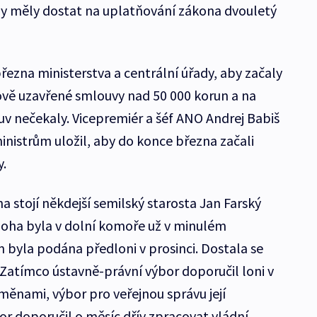
by měly dostat na uplatňování zákona dvouletý
řezna ministerstva a centrální úřady, aby začaly
ově uzavřené smlouvy nad 50 000 korun a na
luv nečekaly. Vicepremiér a šéf ANO Andrej Babiš
ministrům uložil, aby do konce března začali
y.
 stojí někdejší semilský starosta Jan Farský
loha byla v dolní komoře už v minulém
 byla podána předloni v prosinci. Dostala se
 Zatímco ústavně-právní výbor doporučil loni v
měnami, výbor pro veřejnou správu její
r doporučil o měsíc dřív zpracovat vládní