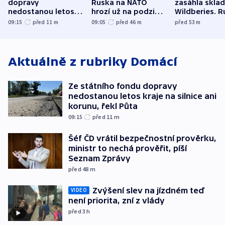
dopravy
Ruska na NATO
zasáhla skla
nedostanou letos
hrozí už na podzim,
Wildberies. 
kraje na silnice ani
varují tajné služby
útočili v Cha
09:15
před 11
m
09:05
před 46
m
před 53
m
korunu, řekl Půta
USA
oblasti
Aktuálně z rubriky
Domácí
Ze státního fondu dopravy
nedostanou letos kraje na silnice ani
korunu, řekl Půta
09:15
před 11
m
Šéf ČD vrátil bezpečnostní prověrku,
ministr to nechá prověřit, píší
Seznam Zprávy
před 48
m
Zvýšení slev na jízdném teď
VIDEO
není priorita, zní z vlády
před 3
h