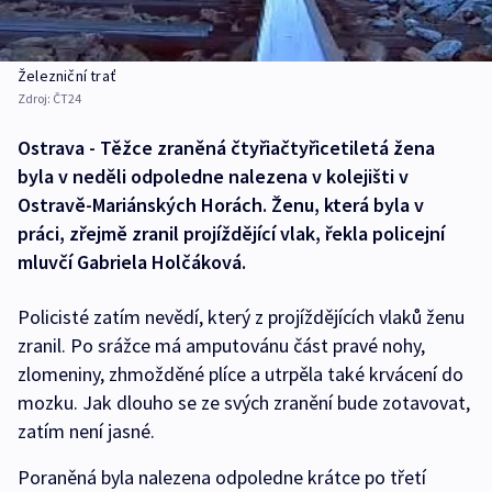
Železniční trať
Zdroj:
ČT24
Ostrava - Těžce zraněná čtyřiačtyřicetiletá žena
byla v neděli odpoledne nalezena v kolejišti v
Ostravě-Mariánských Horách. Ženu, která byla v
práci, zřejmě zranil projíždějící vlak, řekla policejní
mluvčí Gabriela Holčáková.
Policisté zatím nevědí, který z projíždějících vlaků ženu
zranil. Po srážce má amputovánu část pravé nohy,
zlomeniny, zhmožděné plíce a utrpěla také krvácení do
mozku. Jak dlouho se ze svých zranění bude zotavovat,
zatím není jasné.
Poraněná byla nalezena odpoledne krátce po třetí