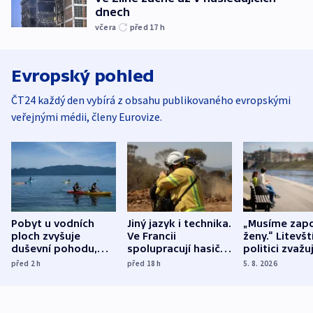
dnech
včera
před 17
h
Evropský pohled
ČT24 každý den vybírá z obsahu publikovaného evropskými
veřejnými médii, členy Eurovize.
Pobyt u vodních
Jiný jazyk i technika.
„Musíme zapo
ploch zvyšuje
Ve Francii
ženy.“ Litevšt
duševní pohodu,
spolupracují hasiči z
politici zvažuj
ukázala
různých zemí
dohodu o
před 2
h
před 18
h
5. 8. 2026
mezinárodní studie
demografii