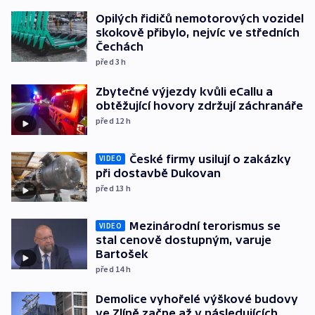
Opilých řidičů nemotorových vozidel
skokově přibylo, nejvíc ve středních
Čechách
před 3
h
Zbytečné výjezdy kvůli eCallu a
obtěžující hovory zdržují záchranáře
před 12
h
České firmy usilují o zakázky
VIDEO
při dostavbě Dukovan
před 13
h
Mezinárodní terorismus se
VIDEO
stal cenově dostupným, varuje
Bartošek
před 14
h
Demolice vyhořelé výškové budovy
ve Zlíně začne až v následujících