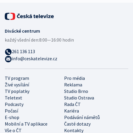
Divácké centrum
každý všední den:
8:00—16:00 hodin
261 136 113
info@ceskatelevize.cz
TV program
Pro média
Živé vysílání
Reklama
TV poplatky
Studio Brno
Teletext
Studio Ostrava
Podcasty
Rada ČT
Počasí
Kariéra
E-shop
Podávání námětů
Mobilní a TV aplikace
Časté dotazy
Vše o ČT
Kontakty