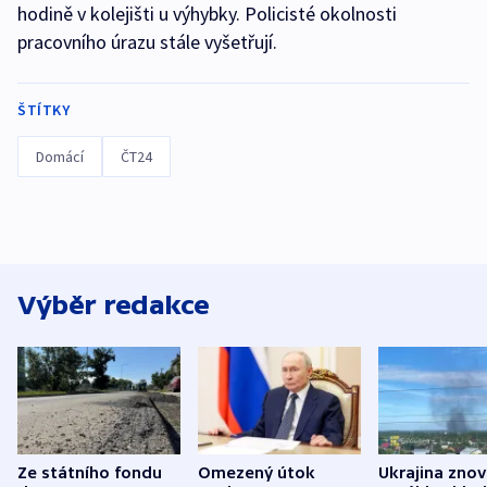
hodině v kolejišti u výhybky. Policisté okolnosti
pracovního úrazu stále vyšetřují.
ŠTÍTKY
Domácí
ČT24
Výběr redakce
Ze státního fondu
Omezený útok
Ukrajina zno