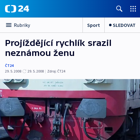
Sport
SLEDOVAT
Rubriky
Projíždějící rychlík srazil
neznámou ženu
ČT24
29. 5. 2008
29. 5. 2008
|
Zdroj:
ČT24