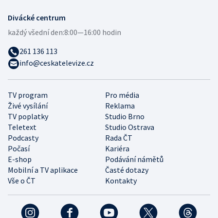
Divácké centrum
každý všední den:
8:00—16:00 hodin
261 136 113
info@ceskatelevize.cz
TV program
Pro média
Živé vysílání
Reklama
TV poplatky
Studio Brno
Teletext
Studio Ostrava
Podcasty
Rada ČT
Počasí
Kariéra
E-shop
Podávání námětů
Mobilní a TV aplikace
Časté dotazy
Vše o ČT
Kontakty