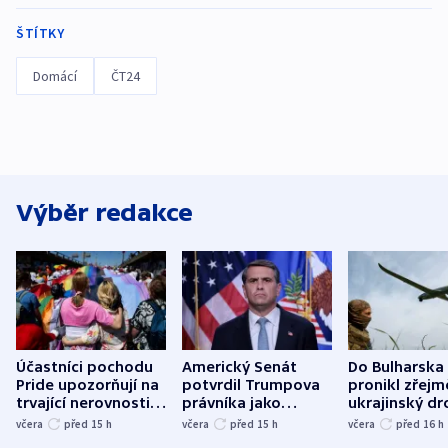
ŠTÍTKY
Domácí
ČT24
Výběr redakce
Účastníci pochodu
Americký Senát
Do Bulharska
Pride upozorňují na
potvrdil Trumpova
pronikl zřejm
trvající nerovnosti i
právníka jako
ukrajinský dr
společenskou
ministra
explodoval k
včera
před 15
h
včera
před 15
h
včera
před 16
h
atmosféru
spravedlnosti
od plynovod