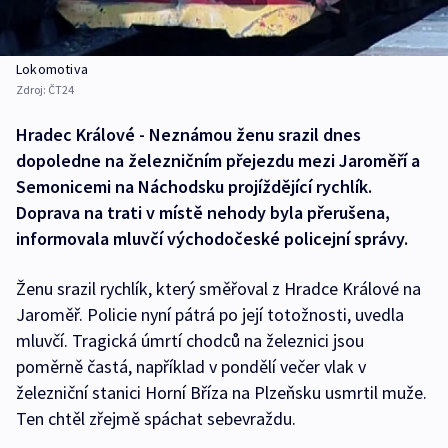
Lokomotiva
Zdroj:
ČT24
Hradec Králové - Neznámou ženu srazil dnes
dopoledne na železničním přejezdu mezi Jaroměří a
Semonicemi na Náchodsku projíždějící rychlík.
Doprava na trati v místě nehody byla přerušena,
informovala mluvčí východočeské policejní správy.
Ženu srazil rychlík, který směřoval z Hradce Králové na
Jaroměř. Policie nyní pátrá po její totožnosti, uvedla
mluvčí. Tragická úmrtí chodců na železnici jsou
poměrně častá, například v pondělí večer vlak v
železniční stanici Horní Bříza na Plzeňsku usmrtil muže.
Ten chtěl zřejmě spáchat sebevraždu.