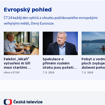
Evropský pohled
ČT24 každý den vybírá z obsahu publikovaného evropskými
veřejnými médii, členy Eurovize.
Falešní „lékaři“
Spekulace o
Pobyt u vodn
vytvoření AI šíří
přímém ruském
ploch zvyšuje
mezi staršími
útoku jsou pošetilé,
duševní poho
Poláky nebezpečné
míní estonský
ukázala
včera v 07:00
7. 8. 2026
7. 8. 2026
zdravotní rady
bezpečnostní
mezinárodní 
expert