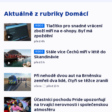
Aktuálně z rubriky
Domácí
Tlačítko pro snadné vrácení
VIDEO
zboží míří na e-shopy. Byť má
zpoždění
před 4
h
Stále více Čechů míří v létě do
VIDEO
Skandinávie
před 5
h
Při nehodě dvou aut na Brněnsku
zemřeli dva lidé, čtyři se těžce zranili
včera
před 13
h
Účastníci pochodu Pride upozorňují
na trvající nerovnosti i společenskou
atmosféru