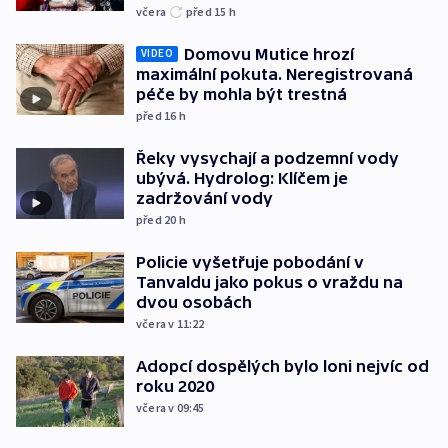
včera
před 15
h
Domovu Mutice hrozí
VIDEO
maximální pokuta. Neregistrovaná
péče by mohla být trestná
před 16
h
Řeky vysychají a podzemní vody
ubývá. Hydrolog: Klíčem je
zadržování vody
před 20
h
Policie vyšetřuje pobodání v
Tanvaldu jako pokus o vraždu na
dvou osobách
včera v 11:22
Adopcí dospělých bylo loni nejvíc od
roku 2020
včera v 09:45