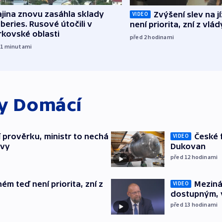
jina znovu zasáhla sklady
Zvýšení slev na 
VIDEO
beries. Rusové útočili v
není priorita, zní z vlád
rkovské oblasti
před 2
hodinami
11
minutami
ky
Domácí
í prověrku, ministr to nechá
České 
VIDEO
ávy
Dukovan
před 12
hodinami
ém teď není priorita, zní z
Meziná
VIDEO
dostupným, 
před 13
hodinami