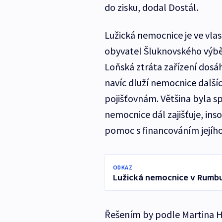
do zisku, dodal Dostál.
Lužická nemocnice je ve vlast
obyvatel Šluknovského výběž
Loňská ztráta zařízení dosá
navíc dluží nemocnice dalš
pojišťovnám. Většina byla sp
nemocnice dál zajišťuje, in
pomoc s financováním jejíh
ODKAZ
Lužická nemocnice v Rumb
Řešením by podle Martina H