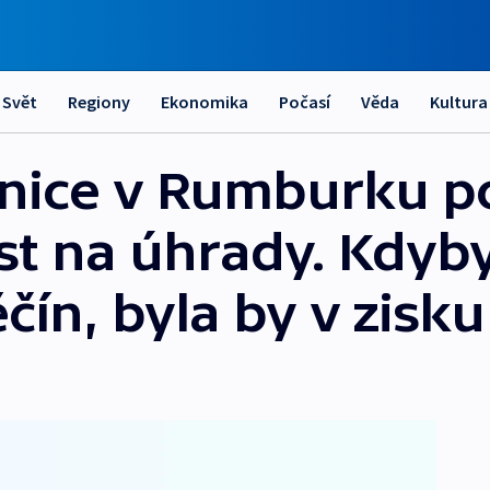
Svět
Regiony
Ekonomika
Počasí
Věda
Kultura
ice v Rumburku po
ost na úhrady. Kdyb
čín, byla by v zisku