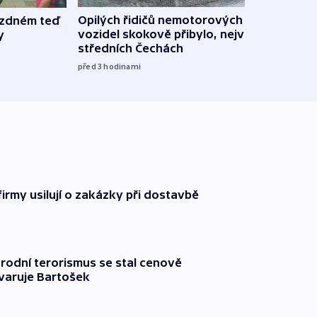
Opilých řidičů nemotorových
jízdném teď
Za ú
vozidel skokově přibylo, nejvíc ve
y
dětem
středních Čechách
milia
před 3
hodinami
před 4
firmy usilují o zakázky při dostavbě
rodní terorismus se stal cenově
varuje Bartošek