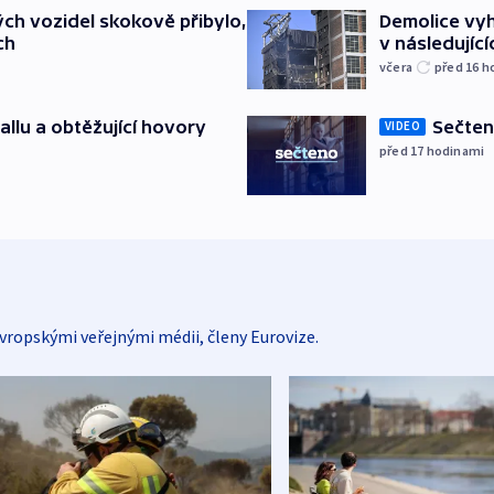
ch vozidel skokově přibylo,
Demolice vyh
ch
v následujíc
včera
před 16
h
allu a obtěžující hovory
Sečten
VIDEO
před 17
hodinami
vropskými veřejnými médii, členy Eurovize.