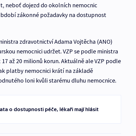
át, neboť dojezd do okolních nemocnic
 období zákonné požadavky na dostupnost
ministra zdravotnictví Adama Vojtěcha (ANO)
rskou nemocnici udržet. VZP se podle ministra
 17 až 20 milionů korun. Aktuálně ale VZP podle
k platby nemocnici krátí na základě
dnutého loni kvůli starému dluhu nemocnice.
ta o dostupnosti péče, lékaři mají hlásit