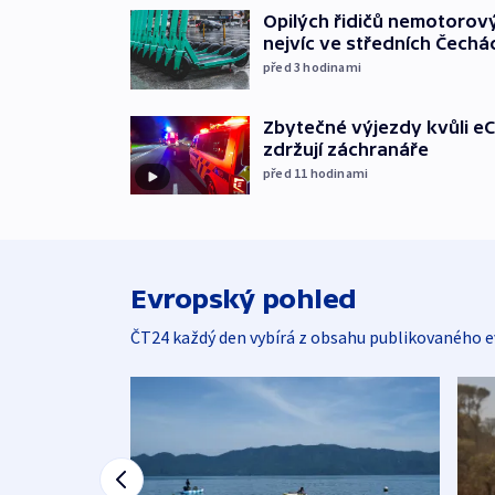
Opilých řidičů nemotorový
nejvíc ve středních Čechá
před 3
hodinami
Zbytečné výjezdy kvůli eC
zdržují záchranáře
před 11
hodinami
Evropský pohled
ČT24 každý den vybírá z obsahu publikovaného e