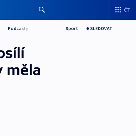
ČT
Podcasty
Sport
SLEDOVAT
sílí
y měla