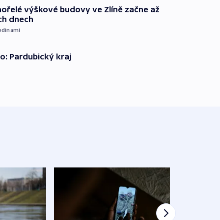
ořelé výškové budovy ve Zlíně začne až
ích dnech
odinami
o: Pardubický kraj