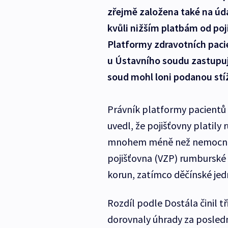
zřejmě založena také na úd
kvůli nižším platbám od poji
Platformy zdravotních paci
u Ústavního soudu zastupuj
soud mohl loni podanou stí
Právník platformy pacientů 
uvedl, že pojišťovny platily
mnohem méně než nemocnici
pojišťovna (VZP) rumburské 
korun, zatímco děčínské jedn
Rozdíl podle Dostála činil t
dorovnaly úhrady za posledn