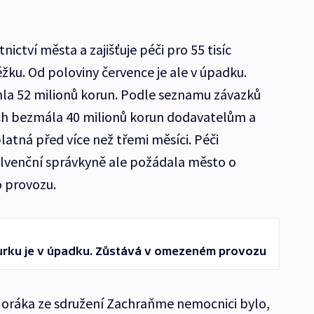
nictví města a zajišťuje péči pro 55 tisíc
ku. Od poloviny července je ale v úpadku.
hla 52 milionů korun. Podle seznamu závazků
ích bezmála 40 milionů korun dodavatelům a
latná před více než třemi měsíci. Péči
solvenční správkyně ale požádala město o
o provozu.
urku je v úpadku. Zůstává v omezeném provozu
oráka ze sdružení Zachraňme nemocnici bylo,