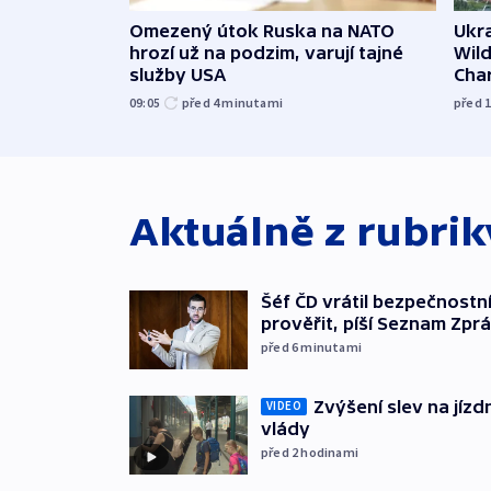
Omezený útok Ruska na NATO
Ukra
hrozí už na podzim, varují tajné
Wild
služby USA
Cha
09:05
před 4
minutami
před 
Aktuálně z rubri
Šéf ČD vrátil bezpečnostn
prověřit, píší Seznam Zpr
před 6
minutami
Zvýšení slev na jízdn
VIDEO
vlády
před 2
hodinami