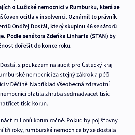
ajích o Lužické nemocnici v Rumburku, která se
šťoven ocitla v insolvenci. Oznámil to právník
entů Ondřej Dostál, který skupinu 46 senátorů
e. Podle senátora Zdeňka Linharta (STAN) by
žnost dořešit do konce roku.
Dostál s poukazem na audit pro Ústecký kraj
 rumburské nemocnici za stejný zákrok a péči
 v Děčíně. Například Všeobecná zdravotní
nemocnici platila zhruba sedmadvacet tisíc
atřicet tisíc korun.
řináct milionů korun ročně. Pokud by pojišťovny
í tři roky, rumburská nemocnice by se dostala