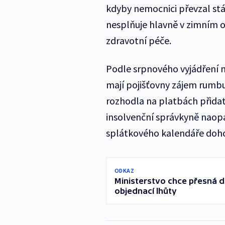
kdyby nemocnici převzal st
nesplňuje hlavně v zimním
zdravotní péče.
Podle srpnového vyjádření 
mají pojišťovny zájem rumbu
rozhodla na platbách přidat
insolvenční správkyně naopa
splátkového kalendáře doho
ODKAZ
Ministerstvo chce přesná da
objednací lhůty