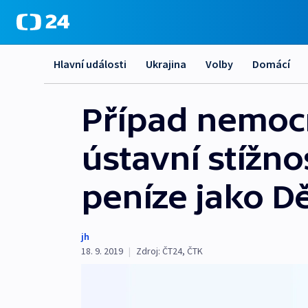
Hlavní události
Ukrajina
Volby
Domácí
Případ nemocn
ústavní stížn
peníze jako Dě
jh
18. 9. 2019
|
Zdroj:
ČT24
,
ČTK