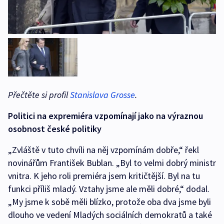
Přečtěte si profil
Stanislava Grosse
.
Politici na expremiéra vzpomínají jako na výraznou
osobnost české politiky
„Zvláště v tuto chvíli na něj vzpomínám dobře,“ řekl
novinářům František Bublan. „Byl to velmi dobrý ministr
vnitra. K jeho roli premiéra jsem kritičtější. Byl na tu
funkci příliš mladý. Vztahy jsme ale měli dobré,“ dodal.
„My jsme k sobě měli blízko, protože oba dva jsme byli
dlouho ve vedení Mladých sociálních demokratů a také