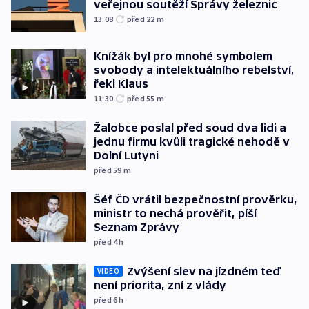
veřejnou soutěží Správy železnic
13:08
před 22
m
Knížák byl pro mnohé symbolem
svobody a intelektuálního rebelství,
řekl Klaus
11:30
před 55
m
Žalobce poslal před soud dva lidi a
jednu firmu kvůli tragické nehodě v
Dolní Lutyni
před 59
m
Šéf ČD vrátil bezpečnostní prověrku,
ministr to nechá prověřit, píší
Seznam Zprávy
před 4
h
Zvýšení slev na jízdném teď
VIDEO
není priorita, zní z vlády
před 6
h