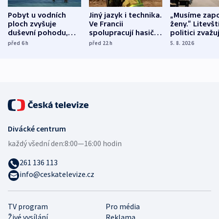
Pobyt u vodních
Jiný jazyk i technika.
„Musíme zapo
ploch zvyšuje
Ve Francii
ženy.“ Litevšt
duševní pohodu,
spolupracují hasiči z
politici zvažuj
ukázala
různých zemí
dohodu o
před 6
h
před 22
h
5. 8. 2026
mezinárodní studie
demografii
Divácké centrum
každý všední den:
8:00—16:00 hodin
261 136 113
info@ceskatelevize.cz
TV program
Pro média
Živé vysílání
Reklama