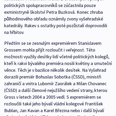
politických spolupracovníků se zúčastnila pouze
exministryně školství Petra Buzková. Konec zhruba
půlhodinového obřadu oznámily zvony vyšehradské
katedrály. Rakev s ostatky poté pozůstalí doprovodili
na hřbitov.
Předtím se se zesnulým expremiérem Stanislavem
Grossem mohla přijít rozloučit i veřejnost. Této
možnosti využily desítky lidí včetně politických kolegů,
kteří k rakvi bývalého premiéra nosili květiny a smuteční
věnce. Těch je v bazilice několik desítek. Na Vyšehrad
dorazili premiér Bohuslav Sobotka (ČSSD), ministři
zahraničí a vnitra Lubomír Zaorálek a Milan Chovanec
(ČSSD) a další členové nejužšího vedení strany, kterou
Gross v letech 2004 a 2005 vedl. S expremiérem se
rozloučili také jeho bývalí vládní kolegové František
Bublan, Jan Kavan a Karel Březina nebo i další bývalí