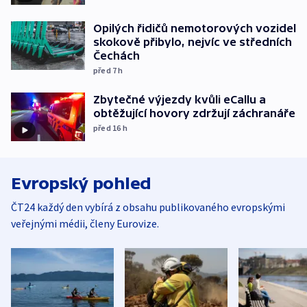
Opilých řidičů nemotorových vozidel
skokově přibylo, nejvíc ve středních
Čechách
před 7
h
Zbytečné výjezdy kvůli eCallu a
obtěžující hovory zdržují záchranáře
před 16
h
Evropský pohled
ČT24 každý den vybírá z obsahu publikovaného evropskými
veřejnými médii, členy Eurovize.