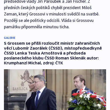
předsedové vlády Jiří Paroubek a Jan Fischer. Z
předních českých politiků chyběl prezident Miloš
Zeman, který Grossovi v minulosti svědčil na svatbě.
Později se ale politicky odcizili. Vláda si Grossovu
památku připomněla minutou ticha.
GALERIE
S Grossem se přišli rozloučit ministr zahraničních
věcí Lubomír Zaorálek (ČSSD), místopředsedkyně
ČSSD Lenka Teska Arnoštová a předseda
poslaneckého klubu ČSSD Roman Sklenák autor:
Krumphanzl Michal, zdroj: ČTK