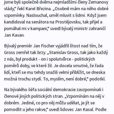
jsme byli společně dvěma nejmladšími členy Zemanovy
vlády,“ řekl Karel Březina. „Osobně mám na něho dobré
vzpomínky. Naslouchal, uměl mluvit s lidmi. Když jsem
kandidoval na senátora na Prostějovsku, tak přijel a
pomáhal mi v kampani,“ uvedl bývalý ministr zahraničí
Jan Kavan.
Bývalý premiér Jan Fischer vyjádřil lítost nad tím, že
Gross zemřel tak brzy. „Stanislav Gross, tak jako každý
z nás, byl produkt - on i spolutvůrce - politických
poměrů doby, ve které žil. Je docela smutné, že řada
lidí, kteří se mu tehdy snažili velmi přiblížit, se dneska
možná trochu stydí. To, myslím, není dobré,“ podotkl.
Na bývalého šéfa sociální demokracie zavzpomínali i
členové jiných politických stran. „Vzpomínám na něj v
dobrém. Jediné, co pro něj můžu udělat, je jít se
pomodlit u jeho rakve,“ uvedl lidovec Jan Kasal. Podle