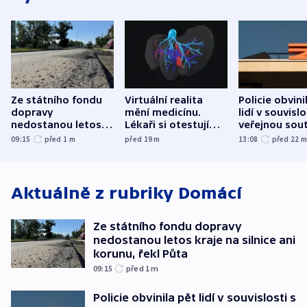
Ze státního fondu
Virtuální realita
Policie obvini
dopravy
mění medicínu.
lidí v souvislo
nedostanou letos
Lékaři si otestují
veřejnou sout
kraje na silnice ani
každý řez, říká
Správy železn
09:15
před 1
m
před 19
m
13:08
před 22
korunu, řekl Půta
český expert
Aktuálně z rubriky
Domácí
Ze státního fondu dopravy
nedostanou letos kraje na silnice ani
korunu, řekl Půta
09:15
před 1
m
Policie obvinila pět lidí v souvislosti s