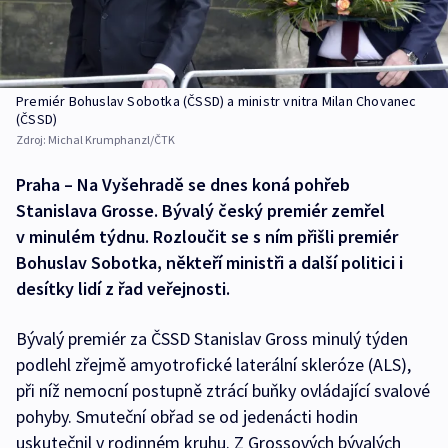
Premiér Bohuslav Sobotka (ČSSD) a ministr vnitra Milan Chovanec
(ČSSD)
Zdroj:
Michal Krumphanzl/ČTK
Praha – Na Vyšehradě se dnes koná pohřeb
Stanislava Grosse. Bývalý český premiér zemřel
v minulém týdnu. Rozloučit se s ním přišli premiér
Bohuslav Sobotka, někteří ministři a další politici i
desítky lidí z řad veřejnosti.
Bývalý premiér za ČSSD Stanislav Gross minulý týden
podlehl zřejmě amyotrofické laterální skleróze (ALS),
při níž nemocní postupně ztrácí buňky ovládající svalové
pohyby. Smuteční obřad se od jedenácti hodin
uskutečnil v rodinném kruhu. Z Grossových bývalých