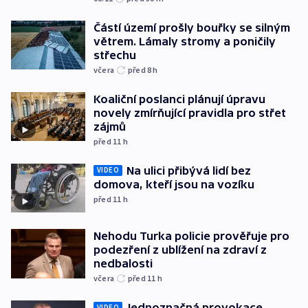
Částí území prošly bouřky se silným
větrem. Lámaly stromy a poničily
střechu
včera
před 8
h
Koaliční poslanci plánují úpravu
novely zmírňující pravidla pro střet
zájmů
před 11
h
Na ulici přibývá lidí bez
VIDEO
domova, kteří jsou na vozíku
před 11
h
Nehodu Turka policie prověřuje pro
podezření z ublížení na zdraví z
nedbalosti
včera
před 11
h
Jednoznačná provokace,
VIDEO