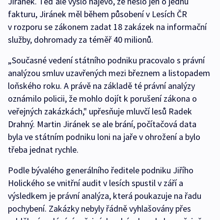
Jiránek. Teď ale vyšlo najevo, že nešlo jen o jednu
fakturu, Jiránek měl během působení v Lesích ČR
v rozporu se zákonem zadat 18 zakázek na informační
služby, dohromady za téměř 40 milionů.
„Současné vedení státního podniku pracovalo s právní
analýzou smluv uzavřených mezi březnem a listopadem
loňského roku. A právě na základě té právní analýzy
oznámilo policii, že mohlo dojít k porušení zákona o
veřejných zakázkách," upřesňuje mluvčí lesů Radek
Drahný. Martin Jiránek se ale brání, počítačová data
byla ve státním podniku loni na jaře v ohrožení a bylo
třeba jednat rychle.
Podle bývalého generálního ředitele podniku Jiřího
Holického se vnitřní audit v lesích spustil v září a
výsledkem je právní analýza, která poukazuje na řadu
pochybení. Zakázky nebyly řádně vyhlašovány přes