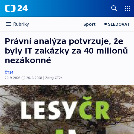
Sport
SLEDOVAT
Rubriky
Právní analýza potvrzuje, že
byly IT zakázky za 40 milionů
nezákonné
ČT24
20. 9. 2008
20. 9. 2008
|
Zdroj:
ČT24