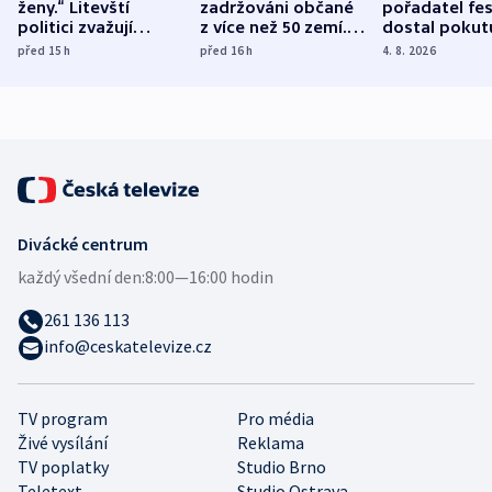
ženy.“ Litevští
zadržováni občané
pořadatel fes
politici zvažují
z více než 50 zemí.
dostal pokut
dohodu o
Bojovali na straně
nekalé prakti
před 15
h
před 16
h
4. 8. 2026
demografii
Ruska
Divácké centrum
každý všední den:
8:00—16:00 hodin
261 136 113
info@ceskatelevize.cz
TV program
Pro média
Živé vysílání
Reklama
TV poplatky
Studio Brno
Teletext
Studio Ostrava