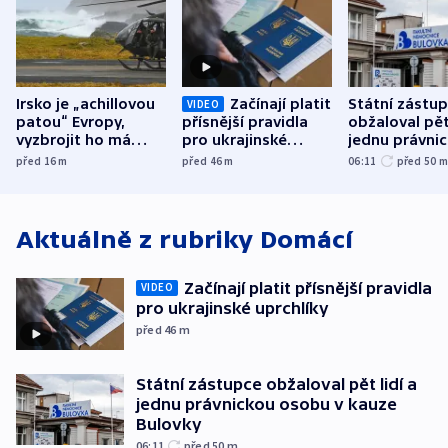
Irsko je „achillovou
Začínají platit
Státní zástu
VIDEO
patou“ Evropy,
přísnější pravidla
obžaloval pět 
vyzbrojit ho má
pro ukrajinské
jednu právni
Francie
uprchlíky
osobu v kauz
před 16
m
před 46
m
06:11
před 50
Bulovky
Aktuálně z rubriky
Domácí
Začínají platit přísnější pravidla
VIDEO
pro ukrajinské uprchlíky
před 46
m
Státní zástupce obžaloval pět lidí a
jednu právnickou osobu v kauze
Bulovky
06:11
před 50
m