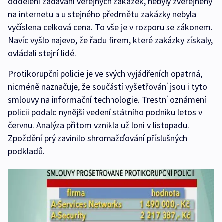
oddělení zadávání veřejných zakázek, nebyly zveřejněny
na internetu a u stejného předmětu zakázky nebyla
vyčíslena celková cena. To vše je v rozporu se zákonem.
Navíc vyšlo najevo, že řadu firem, které zakázky získaly,
ovládali stejní lidé.
Protikorupční policie je ve svých vyjádřeních opatrná,
nicméně naznačuje, že součástí vyšetřování jsou i tyto
smlouvy na informační technologie. Trestní oznámení
policii podalo nynější vedení státního podniku letos v
červnu. Analýza přitom vznikla už loni v listopadu.
Zpoždění prý zavinilo shromažďování příslušných
podkladů.