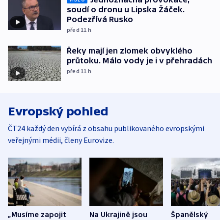
soudí o dronu u Lipska Žáček.
Podezřívá Rusko
před 11
h
Řeky mají jen zlomek obvyklého
průtoku. Málo vody je i v přehradách
před 11
h
Evropský pohled
ČT24 každý den vybírá z obsahu publikovaného evropskými
veřejnými médii, členy Eurovize.
„Musíme zapojit
Na Ukrajině jsou
Španělský