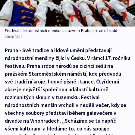
Festival národnostních menšin s názvem Praha srdce národů
Zdroj:
ČT24
Praha - Své tradice a lidové umění představují
národnostní menšiny žijící v Česku. V rámci 17. ročníku
festivalu Praha srdce národů se cizinci sešli na
pražském Staroměstském náměstí, kde předvedli
své tradiční kroje, lidové písně i tance. Čtyřdenní
akce je největší společnou událostí kulturně
rozmanitých skupin v tuzemsku. Festival
národnostních menšin vrcholí v neděli večer, kdy se
všechny soubory představí během galavečera v
divadle na Vinohradech. „Scházíme se tu napříč
všemi kulturami a hledáme to, co nás spojuje.