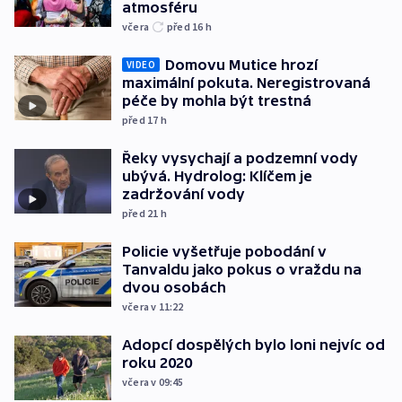
atmosféru
včera
před 16
h
Domovu Mutice hrozí
VIDEO
maximální pokuta. Neregistrovaná
péče by mohla být trestná
před 17
h
Řeky vysychají a podzemní vody
ubývá. Hydrolog: Klíčem je
zadržování vody
před 21
h
Policie vyšetřuje pobodání v
Tanvaldu jako pokus o vraždu na
dvou osobách
včera v 11:22
Adopcí dospělých bylo loni nejvíc od
roku 2020
včera v 09:45