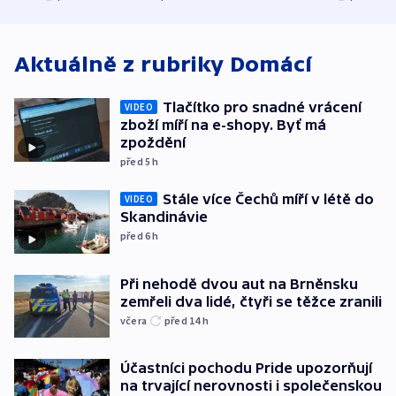
atmosféru
Aktuálně z rubriky
Domácí
Tlačítko pro snadné vrácení
VIDEO
zboží míří na e-shopy. Byť má
zpoždění
před 5
h
Stále více Čechů míří v létě do
VIDEO
Skandinávie
před 6
h
Při nehodě dvou aut na Brněnsku
zemřeli dva lidé, čtyři se těžce zranili
včera
před 14
h
Účastníci pochodu Pride upozorňují
na trvající nerovnosti i společenskou