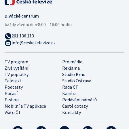
Divácké centrum
každý všední den:
8:00—16:00 hodin
261 136 113
info@ceskatelevize.cz
TV program
Pro média
Živé vysílání
Reklama
TV poplatky
Studio Brno
Teletext
Studio Ostrava
Podcasty
Rada ČT
Počasí
Kariéra
E-shop
Podávání námětů
Mobilní a TV aplikace
Časté dotazy
Vše o ČT
Kontakty