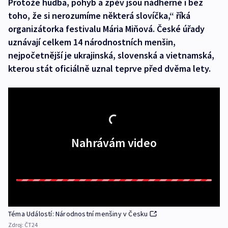
Protože hudba, pohyb a zpěv jsou nádherné i bez
toho, že si nerozumíme některá slovíčka,“ říká
organizátorka festivalu Mária Miňová. České úřady
uznávají celkem 14 národnostních menšin,
nejpočetnější je ukrajinská, slovenská a vietnamská,
kterou stát oficiálně uznal teprve před dvěma lety.
Nahrávám video
Téma Událostí: Národnostní menšiny v Česku
Zdroj:
ČT24