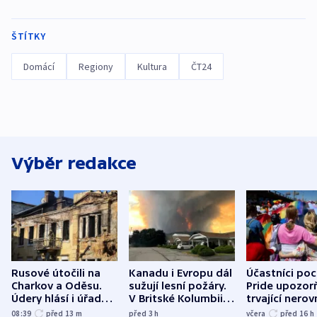
ŠTÍTKY
Domácí
Regiony
Kultura
ČT24
Výběr redakce
Rusové útočili na
Kanadu i Evropu dál
Účastníci po
Charkov a Oděsu.
sužují lesní požáry.
Pride upozorň
Údery hlásí i úřady v
V Britské Kolumbii
trvající nerov
Bělgorodu
evakuovali tisíce lidí
společensko
08:39
před 13
m
před 3
h
včera
před 16
h