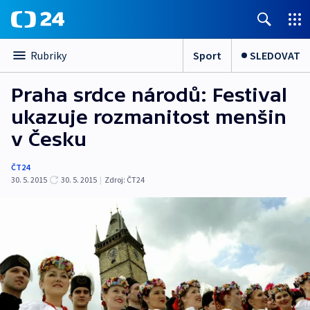
Sport
SLEDOVAT
Rubriky
Praha srdce národů: Festival
ukazuje rozmanitost menšin
v Česku
ČT24
30. 5. 2015
30. 5. 2015
|
Zdroj:
ČT24