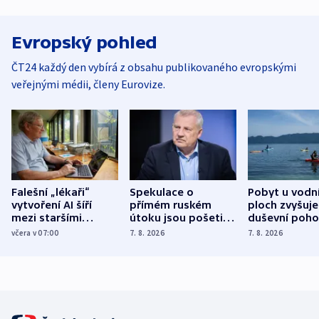
Evropský pohled
ČT24 každý den vybírá z obsahu publikovaného evropskými
veřejnými médii, členy Eurovize.
Falešní „lékaři“
Spekulace o
Pobyt u vodn
vytvoření AI šíří
přímém ruském
ploch zvyšuje
mezi staršími
útoku jsou pošetilé,
duševní poho
Poláky nebezpečné
míní estonský
ukázala
včera v 07:00
7. 8. 2026
7. 8. 2026
zdravotní rady
bezpečnostní
mezinárodní 
expert