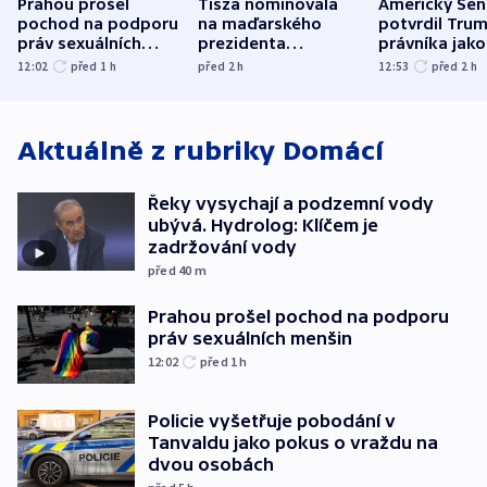
Prahou prošel
Tisza nominovala
Americký Sen
pochod na podporu
na maďarského
potvrdil Tru
práv sexuálních
prezidenta
právníka jako
menšin
bývalého šéfa
ministra
12:02
před 1
h
před 2
h
12:53
před 2
h
nejvyššího soudu
spravedlnost
Aktuálně z rubriky
Domácí
Řeky vysychají a podzemní vody
ubývá. Hydrolog: Klíčem je
zadržování vody
před 40
m
Prahou prošel pochod na podporu
práv sexuálních menšin
12:02
před 1
h
Policie vyšetřuje pobodání v
Tanvaldu jako pokus o vraždu na
dvou osobách