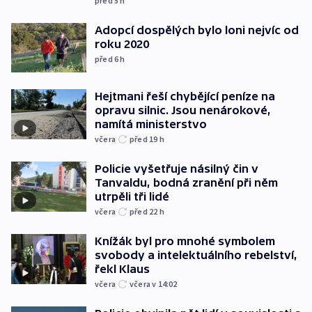
před 5
h
Adopcí dospělých bylo loni nejvíc od
roku 2020
před 6
h
Hejtmani řeší chybějící peníze na
opravu silnic. Jsou nenárokové,
namítá ministerstvo
včera
před 19
h
Policie vyšetřuje násilný čin v
Tanvaldu, bodná zranění při něm
utrpěli tři lidé
včera
před 22
h
Knížák byl pro mnohé symbolem
svobody a intelektuálního rebelství,
řekl Klaus
včera
včera v 14:02