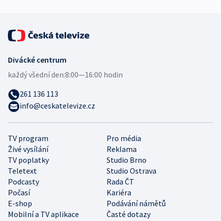
Divácké centrum
každý všední den:
8:00—16:00 hodin
261 136 113
info@ceskatelevize.cz
TV program
Pro média
Živé vysílání
Reklama
TV poplatky
Studio Brno
Teletext
Studio Ostrava
Podcasty
Rada ČT
Počasí
Kariéra
E-shop
Podávání námětů
Mobilní a TV aplikace
Časté dotazy