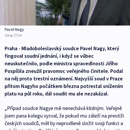
Pavel Nagy
Zdroj:
ČT24
Praha - Mladoboleslavský soudce Pavel Nagy, který
fingoval soudní jednání, i když se vůbec
neuskutečnilo, podle ministra spravedlnosti Jiřího
Pospíšila zneužil pravomoc veřejného činitele. Podal
na něj proto trestní oznámení. Nejvyšší soud v Praze
přitom Nagyho počátkem března potrestal snížením
platu na půl roku, dál soudit mu ale nezakázal.
„Případ soudce Nagye mě nenechává klidným. Veřejně
jsem pana kolegu vyzval, že pokud mu záleží na prestiži
českých soudců, měl by neprodleně složit svoji funkci a