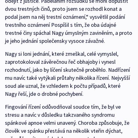
odejít z justice. Paděláním rozsudku se mohl dopustit
dvou trestných činů, proto jsem se rozhodl konat a
podal jsem na něj trestní oznámení,“ vysvětlil podání
trestního oznámení Pospíšil s tím, že oba údajné
trestné činy spáchal Nagy úmyslným zaviněním, a proto
je jeho jednání společensky vysoce závažné.
Nagy si loni jednání, které zmeškal, celé vymyslel,
zaprotokoloval závěrečnou řeč obhajoby i vynesl
rozhodnutí, jako by líčení skutečně proběhlo. Nadřízení
mu navíc také vytýkali průtahy několika řízení. Nejvyšší
soud ale uznal, že vzhledem k počtu případů, které
Nagy řeší, jde o drobné pochybení.
Fingování řízení odůvodňoval soudce tím, že byl ve
stresu a navíc v důsledku takzvaného syndromu
spánkové apnoe velmi unavený. Choroba způsobuje, že
člověk ve spánku přestává na několik vteřin dýchat,