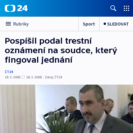
Sport
SLEDOVAT
Rubriky
Pospíšil podal trestní
oznámení na soudce, který
fingoval jednání
ČT24
18. 3. 2008
18. 3. 2008
|
Zdroj:
ČT24