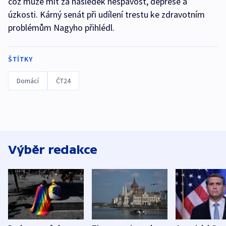
což může mít za následek nespavost, deprese a
úzkosti. Kárný senát při udílení trestu ke zdravotním
problémům Nagyho přihlédl.
ŠTÍTKY
Domácí
ČT24
Výběr redakce