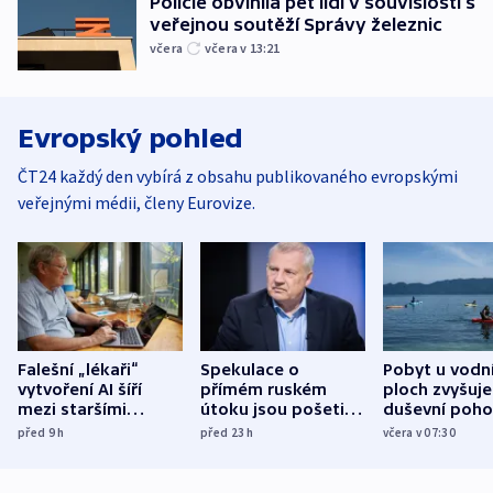
Policie obvinila pět lidí v souvislosti s
veřejnou soutěží Správy železnic
včera
včera v 13:21
Evropský pohled
ČT24 každý den vybírá z obsahu publikovaného evropskými
veřejnými médii, členy Eurovize.
Falešní „lékaři“
Spekulace o
Pobyt u vodn
vytvoření AI šíří
přímém ruském
ploch zvyšuje
mezi staršími
útoku jsou pošetilé,
duševní poho
Poláky nebezpečné
míní estonský
ukázala
před 9
h
před 23
h
včera v 07:30
zdravotní rady
bezpečnostní
mezinárodní 
expert