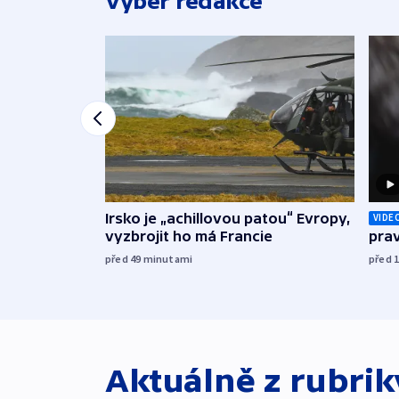
Výběr redakce
Irsko je „achillovou patou“ Evropy,
VIDE
vyzbrojit ho má Francie
prav
před 49
minutami
před 
Aktuálně z rubri