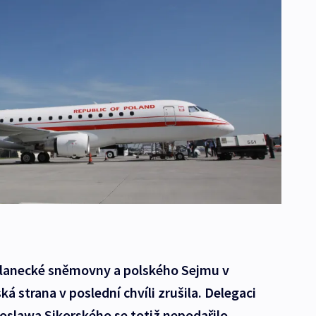
slanecké sněmovny a polského Sejmu v
 strana v poslední chvíli zrušila. Delegaci
slawa Sikorského se totiž nepodařilo