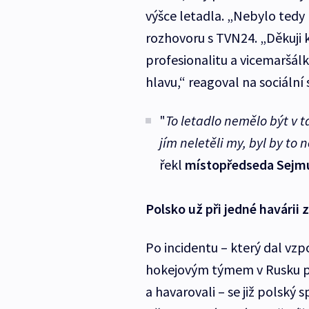
výšce letadla. „Nebylo tedy
rozhovoru s TVN24. „Děkuji 
profesionalitu a vicemaršálk
hlavu,“ reagoval na sociální
"
To letadlo nemělo být v
jím neletěli my, byl by to 
řekl
místopředseda Sejmu
Polsko už při jedné havárii 
Po incidentu – který dal vz
hokejovým týmem v Rusku před
a havarovali – se již polský s