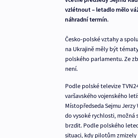
vzlétnout – letadlo mělo vá
náhradní termín.
Česko-polské vztahy a spolup
na Ukrajině měly být témat
polského parlamentu. Ze zbi
není.
Podle polské televize TVN24
varšavského vojenského leti
Místopředseda Sejmu Jerzy We
do vysoké rychlosti, možná s
brzdit. Podle polského lete
situaci, kdy pilotům zmizely