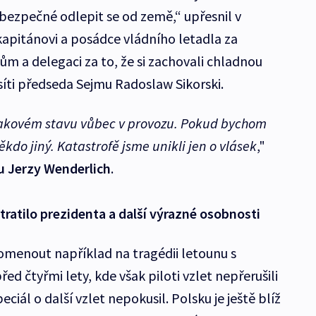
 bezpečné odlepit se od země,“ upřesnil v
kapitánovi a posádce vládního letadla za
ům a delegaci za to, že si zachovali chladnou
 síti předseda Sejmu Radoslaw Sikorski.
 takovém stavu vůbec v provozu. Pokud bychom
někdo jiný. Katastrofě jsme unikli jen o vlásek
,"
 Jerzy Wenderlich
.
ztratilo prezidenta a další výrazné osobnosti
pomenout například na tragédii letounu s
 čtyřmi lety, kde však piloti vzlet nepřerušili
peciál o další vzlet nepokusil. Polsku je ještě blíž