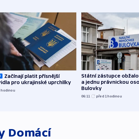
Státní zástupce obžalov
Začínají platit přísnější
O
a jednu právnickou os
idla pro ukrajinské uprchlíky
Bulovky
1
hodinou
06:11
před 1
hodinou
ky
Domácí