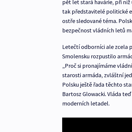
pět let stará havárie, při n
tak představitelé politické e
ostře sledované téma. Polské 
bezpečnost vládních letů 
Letečtí odborníci ale zcela 
Smolensku rozpustilo armádní
„Proč si pronajímáme vládní
starosti armáda, zvláštní je
Polsku ještě řada těchto st
Bartosz Glowacki. Vláda teď 
moderních letadel.