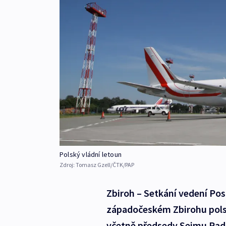
Polský vládní letoun
Zdroj:
Tomasz Gzell/ČTK/PAP
Zbiroh – Setkání vedení Po
západočeském Zbirohu polská
včetně předsedy Sejmu Rado