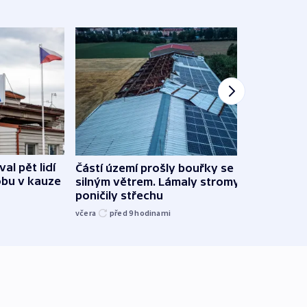
al pět lidí
Částí území prošly bouřky se
Česk
obu v kauze
silným větrem. Lámaly stromy a
stud
poničily střechu
cenu 
včera
před 9
hodinami
včera