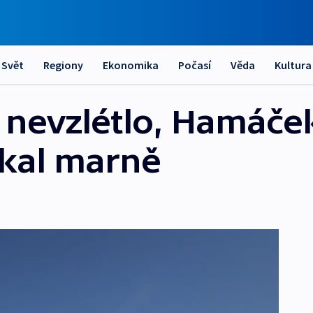
Svět
Regiony
Ekonomika
Počasí
Věda
Kultura
o nevzlétlo, Hamáče
ekal marně