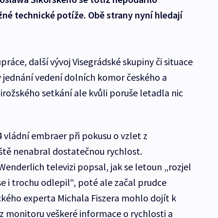
žné technické potíže. Obě strany nyní hledají
ráce, další vývoj Visegrádské skupiny či situace
y jednání vedení dolních komor českého a
rožského setkání ale kvůli poruše letadla nic
 vládní embraer při pokusu o vzlet z
ště nenabral dostatečnou rychlost.
nderlich televizi popsal, jak se letoun „rozjel
e i trochu odlepil“, poté ale začal prudce
ckého experta Michala Fiszera mohlo dojít k
 z monitoru veškeré informace o rychlosti a