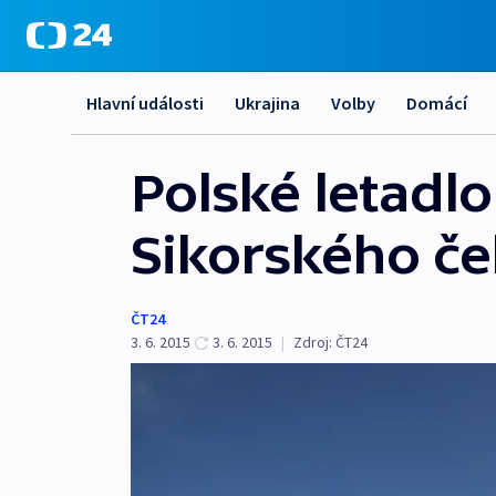
Hlavní události
Ukrajina
Volby
Domácí
Polské letadl
Sikorského č
ČT24
3. 6. 2015
3. 6. 2015
|
Zdroj:
ČT24