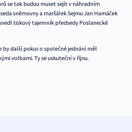
rů se tak budou muset sejít v náhradním
edseda sněmovny a maršálek Sejmu Jan Hamáček
, uvedl tiskový tajemník předsedy Poslanecké
e by další pokus o společné jednání měl
mi volbami. Ty se uskuteční v říjnu.