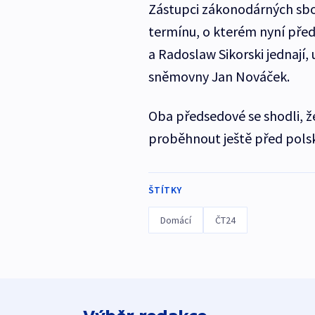
Zástupci zákonodárných sbo
termínu, o kterém nyní př
a Radoslaw Sikorski jednají
sněmovny Jan Nováček.
Oba předsedové se shodli, ž
proběhnout ještě před polský
ŠTÍTKY
Domácí
ČT24