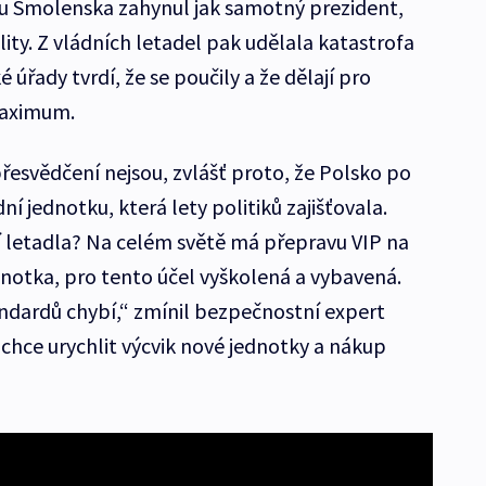
íž u Smolenska zahynul jak samotný prezident,
lity. Z vládních letadel pak udělala katastrofa
úřady tvrdí, že se poučily a že dělají pro
maximum.
přesvědčení nejsou, zvlášť proto, že Polsko po
 jednotku, která lety politiků zajišťovala.
 letadla? Na celém světě má přepravu VIP na
dnotka, pro tento účel vyškolená a vybavená.
andardů chybí,“ zmínil bezpečnostní expert
chce urychlit výcvik nové jednotky a nákup