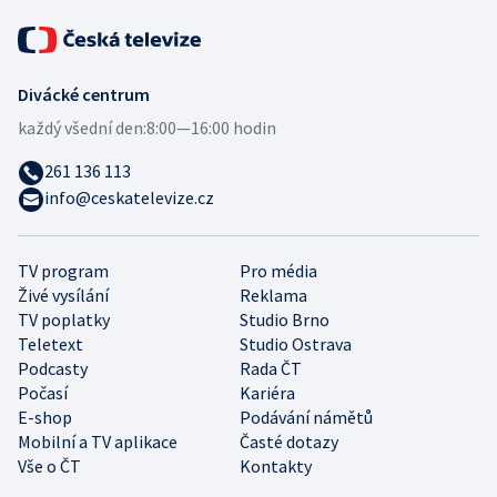
Divácké centrum
každý všední den:
8:00—16:00 hodin
261 136 113
info@ceskatelevize.cz
TV program
Pro média
Živé vysílání
Reklama
TV poplatky
Studio Brno
Teletext
Studio Ostrava
Podcasty
Rada ČT
Počasí
Kariéra
E-shop
Podávání námětů
Mobilní a TV aplikace
Časté dotazy
Vše o ČT
Kontakty