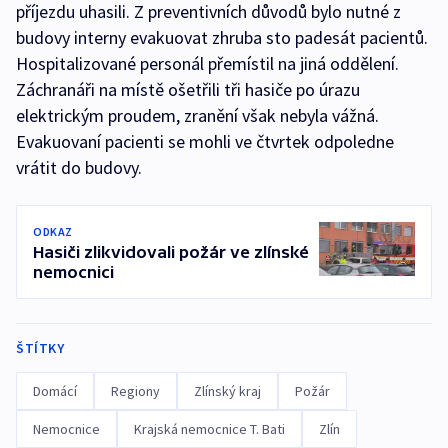
příjezdu uhasili. Z preventivních důvodů bylo nutné z
budovy interny evakuovat zhruba sto padesát pacientů.
Hospitalizované personál přemístil na jiná oddělení.
Záchranáři na místě ošetřili tři hasiče po úrazu
elektrickým proudem, zranění však nebyla vážná.
Evakuovaní pacienti se mohli ve čtvrtek odpoledne
vrátit do budovy.
ODKAZ
Hasiči zlikvidovali požár ve zlínské
nemocnici
ŠTÍTKY
Domácí
Regiony
Zlínský kraj
Požár
Nemocnice
Krajská nemocnice T. Bati
Zlín