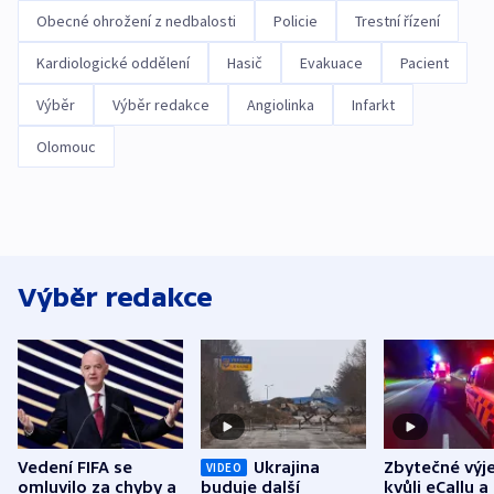
Obecné ohrožení z nedbalosti
Policie
Trestní řízení
Kardiologické oddělení
Hasič
Evakuace
Pacient
Výběr
Výběr redakce
Angiolinka
Infarkt
Olomouc
Výběr redakce
Vedení FIFA se
Ukrajina
Zbytečné výj
VIDEO
omluvilo za chyby a
buduje další
kvůli eCallu a