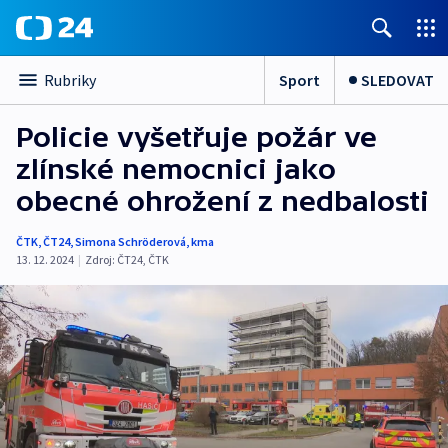
Sport
SLEDOVAT
Rubriky
Policie vyšetřuje požár ve
zlínské nemocnici jako
obecné ohrožení z nedbalosti
ČTK
,
ČT24
,
Simona Schröderová
,
kma
13. 12. 2024
|
Zdroj:
ČT24
,
ČTK