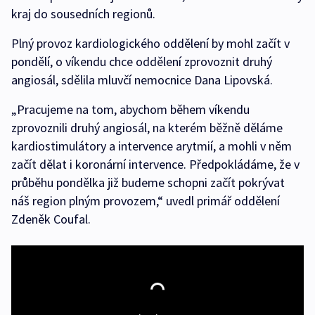
kraj do sousedních regionů.
Plný provoz kardiologického oddělení by mohl začít v
pondělí, o víkendu chce oddělení zprovoznit druhý
angiosál, sdělila mluvčí nemocnice Dana Lipovská.
„Pracujeme na tom, abychom během víkendu
zprovoznili druhý angiosál, na kterém běžně děláme
kardiostimulátory a intervence arytmií, a mohli v něm
začít dělat i koronární intervence. Předpokládáme, že v
průběhu pondělka již budeme schopni začít pokrývat
náš region plným provozem,“ uvedl primář oddělení
Zdeněk Coufal.