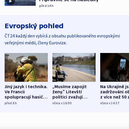
před 14
h
Evropský pohled
ČT24 každý den vybírá z obsahu publikovaného evropskými
veřejnými médii, členy Eurovize.
Jiný jazyk i technika.
„Musíme zapojit
Na Ukrajině j
Ve Francii
ženy.“ Litevští
zadržováni o
spolupracují hasiči z
politici zvažují
z více než 50 
různých zemí
dohodu o
Bojovali na s
před 8
h
včera v 16:00
včera v 14:37
demografii
Ruska