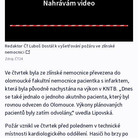
Nahrávám video
Redaktor ČT Luboš Dostál k vyšetřování požáru ve zlínské
nemocnici
Zdroj:
ČT24
Ve čtvrtek byla ze zlínské nemocnice převezena do
olomoucké fakultní nemocnice pacientka s infarktem,
která byla původně nachystána na výkon v KNTB. „Dnes
se také jednalo o jednoho akutního pacienta, který byl
rovnou odvezen do Olomouce. Výkony plánovaných
pacientů byly zatím odvolány,“ uvedla Lipovská.
Požár vznikl ve čtvrtek před polednem v technické
místnosti kardiologického oddělení. Hasiči ho brzy po