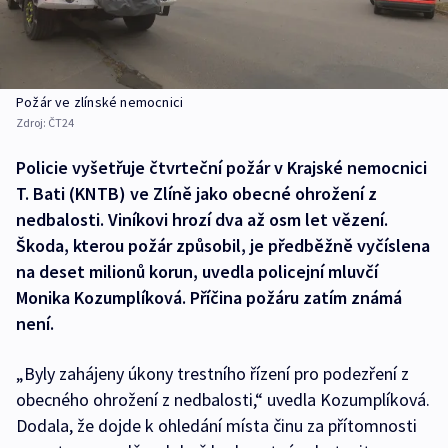
Požár ve zlínské nemocnici
Zdroj:
ČT24
Policie vyšetřuje čtvrteční požár v Krajské nemocnici
T. Bati (KNTB) ve Zlíně jako obecné ohrožení z
nedbalosti. Viníkovi hrozí dva až osm let vězení.
Škoda, kterou požár způsobil, je předběžně vyčíslena
na deset milionů korun, uvedla policejní mluvčí
Monika Kozumplíková. Příčina požáru zatím známá
není.
„Byly zahájeny úkony trestního řízení pro podezření z
obecného ohrožení z nedbalosti,“ uvedla Kozumplíková.
Dodala, že dojde k ohledání místa činu za přítomnosti