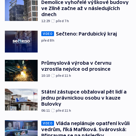
Demolice vyhořelé výškové budovy
ve Zlíně začne až v následujících
dnech
12:29
před 7
h
Sečteno: Pardubický kraj
VIDEO
před 8
h
Průmyslová výroba v červnu
vzrostla nejvíce od prosince
10:10
před 11
h
Státní zástupce obžaloval pět lidí a
jednu právnickou osobu v kauze
Bulovky
06:11
před 11
h
Vláda neplánuje opatření kvůli
VIDEO
vedrům, říká Maříková. Svárovská:
Připravme se na následky