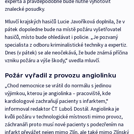
experta a pravděpodobně bude nutné vyhotovit
znalecké posudky.
Mluvčí krajských hasičů Lucie Javoříková doplnila, že v
pátek dopoledne bude na místě požáru vyšetřovatel
hasičů, místo bude ohledávat i policie. „Je pozvaný
specialista z odboru kriminalistické techniky a expertiz.
Dnes (v pátek) se ale neočekává, že bude známá příčina
vzniku požáru a výše škody,“ uvedla mluvčí.
Požár vyřadil z provozu angiolinku
„Chod nemocnice se vrátil do normálu s jedinou
výjimkou, kterou je angiolinka – pracoviště, kde
kardiologové zachraňují pacienty s infarktem,“
informoval redaktor ČT Luboš Dostál. Angiolinka je
kvůli požáru v technologické místnosti mimo provoz,
záchranáři proto musí nové pacienty s podezřením na
infarkt převážet nejen mimo Zlín, ale také mimo Zlínský