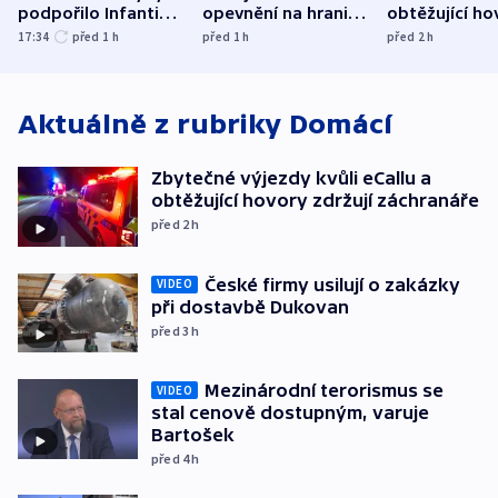
podpořilo Infantina.
opevnění na hranici
obtěžující ho
UEFA trvá na
s Běloruskem
zdržují záchr
17:34
před 1
h
před 1
h
před 2
h
bojkotu
Aktuálně z rubriky
Domácí
Zbytečné výjezdy kvůli eCallu a
obtěžující hovory zdržují záchranáře
před 2
h
České firmy usilují o zakázky
VIDEO
při dostavbě Dukovan
před 3
h
Mezinárodní terorismus se
VIDEO
stal cenově dostupným, varuje
Bartošek
před 4
h