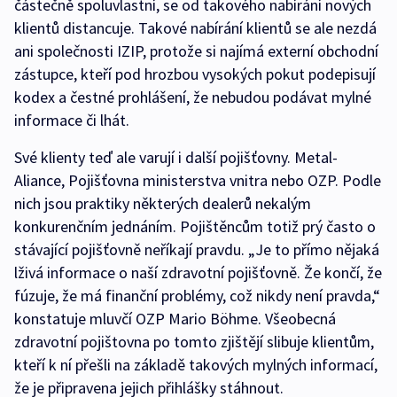
částečně spoluvlastní, se od takového nabírání nových
klientů distancuje. Takové nabírání klientů se ale nezdá
ani společnosti IZIP, protože si najímá externí obchodní
zástupce, kteří pod hrozbou vysokých pokut podepisují
kodex a čestné prohlášení, že nebudou podávat mylné
informace či lhát.
Své klienty teď ale varují i další pojišťovny. Metal-
Aliance, Pojišťovna ministerstva vnitra nebo OZP. Podle
nich jsou praktiky některých dealerů nekalým
konkurenčním jednáním. Pojištěncům totiž prý často o
stávající pojišťovně neříkají pravdu. „Je to přímo nějaká
lživá informace o naší zdravotní pojišťovně. Že končí, že
fúzuje, že má finanční problémy, což nikdy není pravda,“
konstatuje mluvčí OZP Mario Böhme. Všeobecná
zdravotní pojištovna po tomto zjištějí slibuje klientům,
kteří k ní přešli na základě takových mylných informací,
že je připravena jejich přihlášky stáhnout.