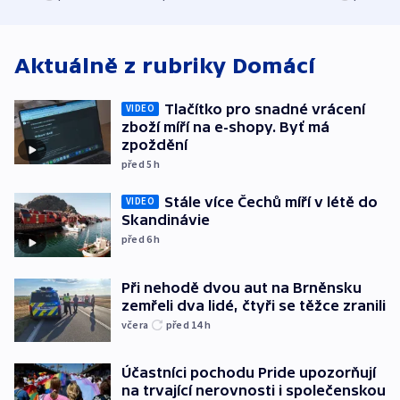
atmosféru
Aktuálně z rubriky
Domácí
Tlačítko pro snadné vrácení
VIDEO
zboží míří na e-shopy. Byť má
zpoždění
před 5
h
Stále více Čechů míří v létě do
VIDEO
Skandinávie
před 6
h
Při nehodě dvou aut na Brněnsku
zemřeli dva lidé, čtyři se těžce zranili
včera
před 14
h
Účastníci pochodu Pride upozorňují
na trvající nerovnosti i společenskou