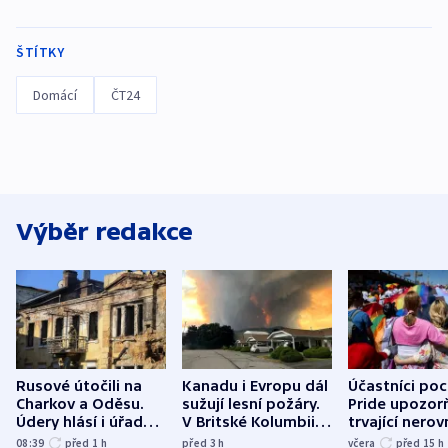
ŠTÍTKY
Domácí
ČT24
Výběr redakce
Rusové útočili na
Kanadu i Evropu dál
Účastníci po
Charkov a Oděsu.
sužují lesní požáry.
Pride upozorň
Údery hlásí i úřady v
V Britské Kolumbii
trvající nerov
Bělgorodu
evakuovali tisíce lidí
společensko
08:39
před 1
h
před 3
h
včera
před 15
h