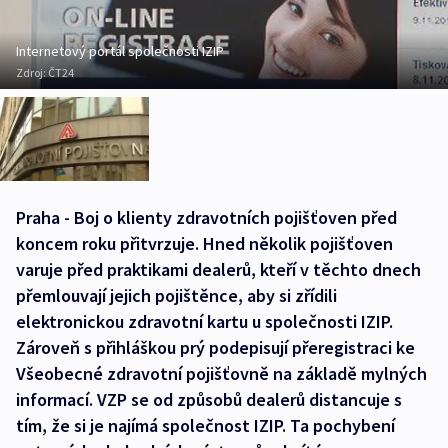
Internetový portál společnosti IZIP
Zdroj:
ČT24
Praha - Boj o klienty zdravotních pojišťoven před
koncem roku přitvrzuje. Hned několik pojišťoven
varuje před praktikami dealerů, kteří v těchto dnech
přemlouvají jejich pojištěnce, aby si zřídili
elektronickou zdravotní kartu u společnosti IZIP.
Zároveň s přihláškou prý podepisují přeregistraci ke
Všeobecné zdravotní pojišťovně na základě mylných
informací. VZP se od způsobů dealerů distancuje s
tím, že si je najímá společnost IZIP. Ta pochybení