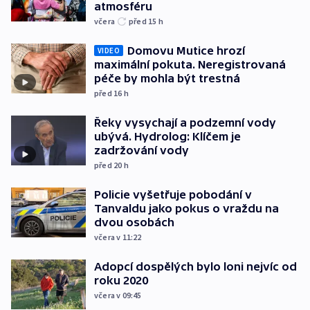
atmosféru
včera
před 15
h
Domovu Mutice hrozí
VIDEO
maximální pokuta. Neregistrovaná
péče by mohla být trestná
před 16
h
Řeky vysychají a podzemní vody
ubývá. Hydrolog: Klíčem je
zadržování vody
před 20
h
Policie vyšetřuje pobodání v
Tanvaldu jako pokus o vraždu na
dvou osobách
včera v 11:22
Adopcí dospělých bylo loni nejvíc od
roku 2020
včera v 09:45