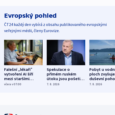
Evropský pohled
ČT24 každý den vybírá z obsahu publikovaného evropskými
veřejnými médii, členy Eurovize.
Falešní „lékaři“
Spekulace o
Pobyt u vodn
vytvoření AI šíří
přímém ruském
ploch zvyšuje
mezi staršími
útoku jsou pošetilé,
duševní poho
Poláky nebezpečné
míní estonský
ukázala
včera v 07:00
7. 8. 2026
7. 8. 2026
zdravotní rady
bezpečnostní
mezinárodní 
expert