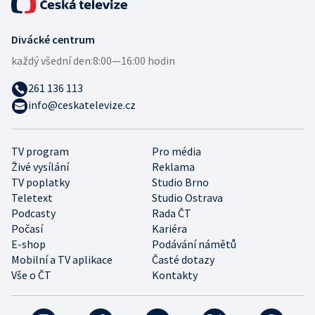
Divácké centrum
každý všední den:
8:00—16:00 hodin
261 136 113
info@ceskatelevize.cz
TV program
Pro média
Živé vysílání
Reklama
TV poplatky
Studio Brno
Teletext
Studio Ostrava
Podcasty
Rada ČT
Počasí
Kariéra
E-shop
Podávání námětů
Mobilní a TV aplikace
Časté dotazy
Vše o ČT
Kontakty