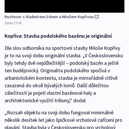
Rozhovor s Vladimírem Srbem a Milošem Kopřivou
Zdroj:
ČT24
Kopřiva: Stavba podolského bazénu je originální
Dle slov odborníka na sportovní stavby Miloše Kopřivy
je to na svoji dobu originální stavba. „V Československu
byly tehdy dvě nejdůležitější – podolský bazén a ještě
ten budějovický. Originalita podolského spočívá v
urbanistickém kontextu, stavba je mimořádně citlivě
zasazená do okolí bývalých lomů. Další důležitou
záležitostí je pojetí vlastní bazénové haly a
architektonické využití tribuny,“ dodal.
„Rozsah objektu na svoji dobu fungoval minimálně
několik desítek let jako špičkové vrcholové zařízení pro
plavání. Stavba byla v Československu pro vrcholový