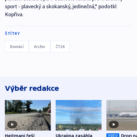
sport - plavecký a skokanský, jedinečná,“ podotkl
Kopřiva.
ŠTÍTKY
Domácí
Archiv
ČT24
Výběr redakce
Hejtmani řeší
Ukrajina zasáhla
Dron n
VIDEO