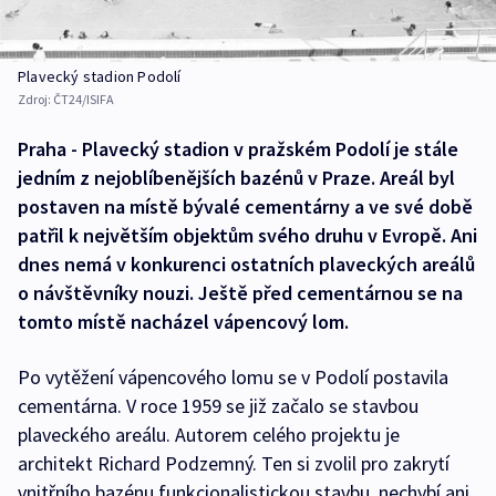
Plavecký stadion Podolí
Zdroj:
ČT24/ISIFA
Praha - Plavecký stadion v pražském Podolí je stále
jedním z nejoblíbenějších bazénů v Praze. Areál byl
postaven na místě bývalé cementárny a ve své době
patřil k největším objektům svého druhu v Evropě. Ani
dnes nemá v konkurenci ostatních plaveckých areálů
o návštěvníky nouzi. Ještě před cementárnou se na
tomto místě nacházel vápencový lom.
Po vytěžení vápencového lomu se v Podolí postavila
cementárna. V roce 1959 se již začalo se stavbou
plaveckého areálu. Autorem celého projektu je
architekt Richard Podzemný. Ten si zvolil pro zakrytí
vnitřního bazénu funkcionalistickou stavbu, nechybí ani