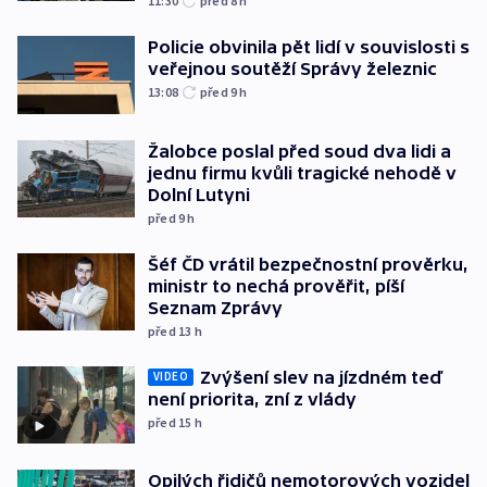
11:30
před 8
h
Policie obvinila pět lidí v souvislosti s
veřejnou soutěží Správy železnic
13:08
před 9
h
Žalobce poslal před soud dva lidi a
jednu firmu kvůli tragické nehodě v
Dolní Lutyni
před 9
h
Šéf ČD vrátil bezpečnostní prověrku,
ministr to nechá prověřit, píší
Seznam Zprávy
před 13
h
Zvýšení slev na jízdném teď
VIDEO
není priorita, zní z vlády
před 15
h
Opilých řidičů nemotorových vozidel