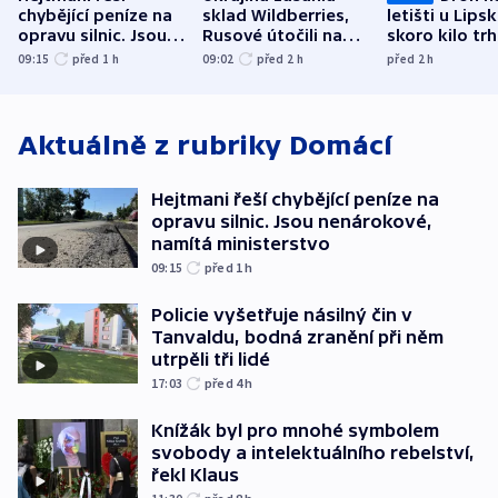
chybějící peníze na
sklad Wildberries,
letišti u Lips
opravu silnic. Jsou
Rusové útočili na
skoro kilo trh
nenárokové, namítá
trh, hasiče či
indicie ukazuj
09:15
před 1
h
09:02
před 2
h
před 2
h
ministerstvo
stadion
Rusko
Aktuálně z rubriky
Domácí
Hejtmani řeší chybějící peníze na
opravu silnic. Jsou nenárokové,
namítá ministerstvo
09:15
před 1
h
Policie vyšetřuje násilný čin v
Tanvaldu, bodná zranění při něm
utrpěli tři lidé
17:03
před 4
h
Knížák byl pro mnohé symbolem
svobody a intelektuálního rebelství,
řekl Klaus