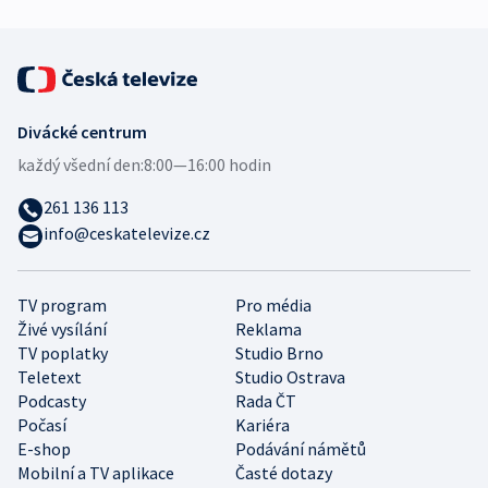
Divácké centrum
každý všední den:
8:00—16:00 hodin
261 136 113
info@ceskatelevize.cz
TV program
Pro média
Živé vysílání
Reklama
TV poplatky
Studio Brno
Teletext
Studio Ostrava
Podcasty
Rada ČT
Počasí
Kariéra
E-shop
Podávání námětů
Mobilní a TV aplikace
Časté dotazy