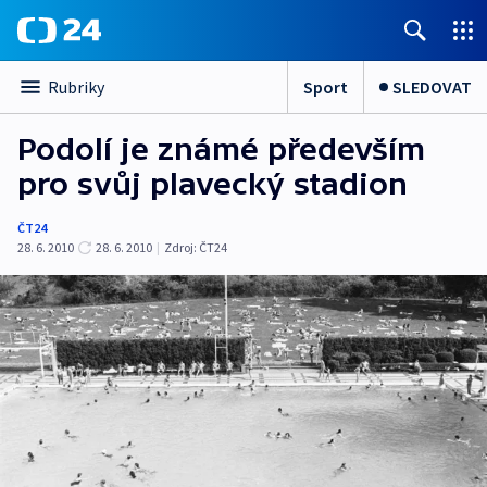
Sport
SLEDOVAT
Rubriky
Podolí je známé především
pro svůj plavecký stadion
ČT24
28. 6. 2010
28. 6. 2010
|
Zdroj:
ČT24