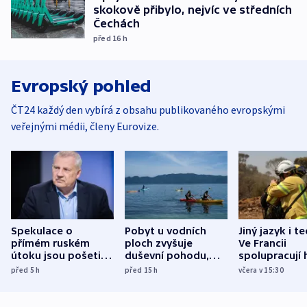
skokově přibylo, nejvíc ve středních
Čechách
před 16
h
Evropský pohled
ČT24 každý den vybírá z obsahu publikovaného evropskými
veřejnými médii, členy Eurovize.
Spekulace o
Pobyt u vodních
Jiný jazyk i t
přímém ruském
ploch zvyšuje
Ve Francii
útoku jsou pošetilé,
duševní pohodu,
spolupracují h
míní estonský
ukázala
různých zemí
před 5
h
před 15
h
včera v 15:30
bezpečnostní
mezinárodní studie
expert