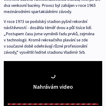
dva venkovní bazény. Provoz byl zahájen v roce 1965
mezinárodními spartakiádními závody.
V roce 1973 se podolský stadion pyšnil rekordní
návštěvností - dosáhla téměř dvou a půl tisíce lidí.
„Postupem času jsme vyměnili řadu prvků, zejména
v technologii. Kromě rekreačního plavání se zde
v současné době odehrávají různé profesionální
závody,“ vysvětlil ředitel stadionu Vladimír Srb.
Nahrávám video