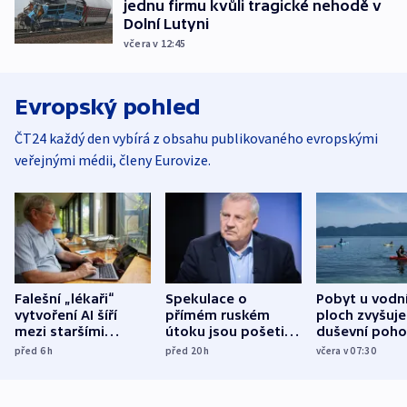
jednu firmu kvůli tragické nehodě v
Dolní Lutyni
včera v 12:45
Evropský pohled
ČT24 každý den vybírá z obsahu publikovaného evropskými
veřejnými médii, členy Eurovize.
Falešní „lékaři“
Spekulace o
Pobyt u vodn
vytvoření AI šíří
přímém ruském
ploch zvyšuje
mezi staršími
útoku jsou pošetilé,
duševní poho
Poláky nebezpečné
míní estonský
ukázala
před 6
h
před 20
h
včera v 07:30
zdravotní rady
bezpečnostní
mezinárodní 
expert