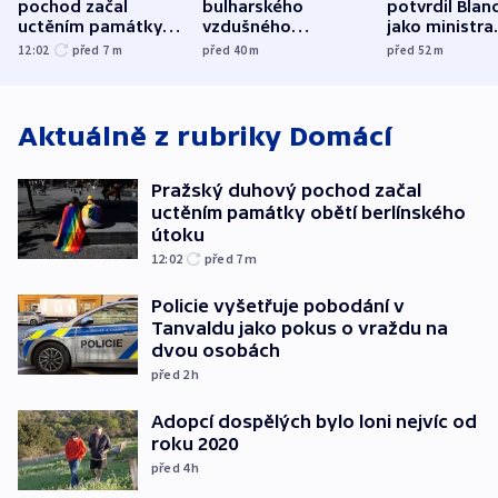
pochod začal
bulharského
potvrdil Blan
uctěním památky
vzdušného
jako ministra
obětí berlínského
prostoru,
spravedlnost
12:02
před 7
m
před 40
m
před 52
m
útoku
explodoval kilometr
od plynovodu
Aktuálně z rubriky
Domácí
Pražský duhový pochod začal
uctěním památky obětí berlínského
útoku
12:02
před 7
m
Policie vyšetřuje pobodání v
Tanvaldu jako pokus o vraždu na
dvou osobách
před 2
h
Adopcí dospělých bylo loni nejvíc od
roku 2020
před 4
h