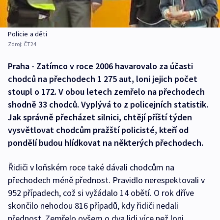
Policie a děti
Zdroj:
ČT24
Praha - Zatímco v roce 2006 havarovalo za účasti
chodců na přechodech 1 275 aut, loni jejich počet
stoupl o 172. V obou letech zemřelo na přechodech
shodně 33 chodců. Vyplývá to z policejních statistik.
Jak správně přecházet silnici, chtějí příští týden
vysvětlovat chodcům pražští policisté, kteří od
pondělí budou hlídkovat na některých přechodech.
Řidiči v loňském roce také dávali chodcům na
přechodech méně přednost. Pravidlo nerespektovali v
952 případech, což si vyžádalo 14 obětí. O rok dříve
skončilo nehodou 816 případů, kdy řidiči nedali
přednost. Zemřelo ovšem o dva lidi více než loni.