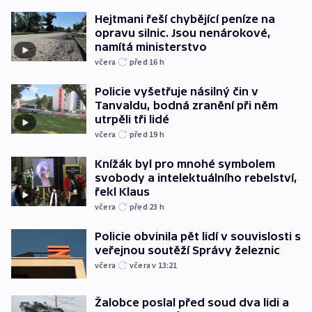
Hejtmani řeší chybějící peníze na
opravu silnic. Jsou nenárokové,
namítá ministerstvo
včera
před 16
h
Policie vyšetřuje násilný čin v
Tanvaldu, bodná zranění při něm
utrpěli tři lidé
včera
před 19
h
Knížák byl pro mnohé symbolem
svobody a intelektuálního rebelství,
řekl Klaus
včera
před 23
h
Policie obvinila pět lidí v souvislosti s
veřejnou soutěží Správy železnic
včera
včera v 13:21
Žalobce poslal před soud dva lidi a