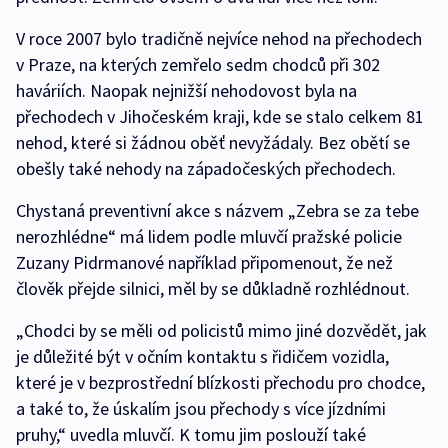
V roce 2007 bylo tradičně nejvíce nehod na přechodech
v Praze, na kterých zemřelo sedm chodců při 302
haváriích. Naopak nejnižší nehodovost byla na
přechodech v Jihočeském kraji, kde se stalo celkem 81
nehod, které si žádnou oběť nevyžádaly. Bez obětí se
obešly také nehody na západočeských přechodech.
Chystaná preventivní akce s názvem „Zebra se za tebe
nerozhlédne“ má lidem podle mluvčí pražské policie
Zuzany Pidrmanové například připomenout, že než
člověk přejde silnici, měl by se důkladně rozhlédnout.
„Chodci by se měli od policistů mimo jiné dozvědět, jak
je důležité být v očním kontaktu s řidičem vozidla,
které je v bezprostřední blízkosti přechodu pro chodce,
a také to, že úskalím jsou přechody s více jízdními
pruhy,“ uvedla mluvčí. K tomu jim poslouží také