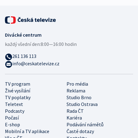
Divácké centrum
každý všední den:
8:00—16:00 hodin
261 136 113
info@ceskatelevize.cz
TV program
Pro média
Živé vysílání
Reklama
TV poplatky
Studio Brno
Teletext
Studio Ostrava
Podcasty
Rada ČT
Počasí
Kariéra
E-shop
Podávání námětů
Mobilní a TV aplikace
Časté dotazy