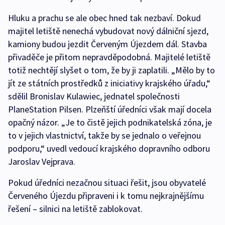
Hluku a prachu se ale obec hned tak nezbaví. Dokud
majitel letiště nenechá vybudovat nový dálniční sjezd,
kamiony budou jezdit Červeným Újezdem dál. Stavba
přivaděče je přitom nepravděpodobná. Majitelé letiště
totiž nechtějí slyšet o tom, že by ji zaplatili. „Mělo by to
jít ze státních prostředků z iniciativy krajského úřadu,“
sdělil Bronislav Kulawiec, jednatel společnosti
PlaneStation Pilsen. Plzeňští úředníci však mají docela
opačný názor. „Je to čistě jejich podnikatelská zóna, je
to v jejich vlastnictví, takže by se jednalo o veřejnou
podporu,“ uvedl vedoucí krajského dopravního odboru
Jaroslav Vejprava.
Pokud úředníci nezačnou situaci řešit, jsou obyvatelé
Červeného Újezdu připraveni i k tomu nejkrajnějšímu
řešení – silnici na letiště zablokovat.