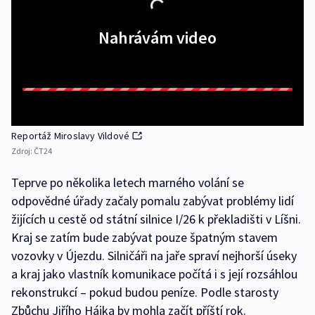
Nahrávám video
Reportáž Miroslavy Vildové
Zdroj:
ČT24
Teprve po několika letech marného volání se
odpovědné úřady začaly pomalu zabývat problémy lidí
žijících u cestě od státní silnice I/26 k překladišti v Líšni.
Kraj se zatím bude zabývat pouze špatným stavem
vozovky v Újezdu. Silničáři na jaře spraví nejhorší úseky
a kraj jako vlastník komunikace počítá i s její rozsáhlou
rekonstrukcí – pokud budou peníze. Podle starosty
Zbůchu Jiřího Hájka by mohla začít příští rok.