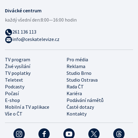
Divácké centrum
každý všední den:
8:00—16:00 hodin
261 136 113
info@ceskatelevize.cz
TV program
Pro média
Živé vysílání
Reklama
TV poplatky
Studio Brno
Teletext
Studio Ostrava
Podcasty
Rada ČT
Počasí
Kariéra
E-shop
Podávání námětů
Mobilní a TV aplikace
Časté dotazy
Vše o ČT
Kontakty