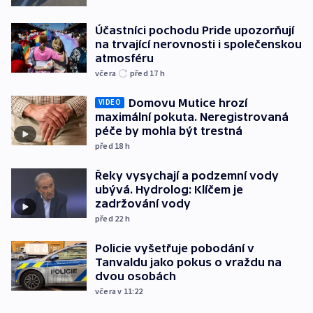
Účastníci pochodu Pride upozorňují
na trvající nerovnosti i společenskou
atmosféru
včera
před 17
h
Domovu Mutice hrozí
VIDEO
maximální pokuta. Neregistrovaná
péče by mohla být trestná
před 18
h
Řeky vysychají a podzemní vody
ubývá. Hydrolog: Klíčem je
zadržování vody
před 22
h
Policie vyšetřuje pobodání v
Tanvaldu jako pokus o vraždu na
dvou osobách
včera v 11:22