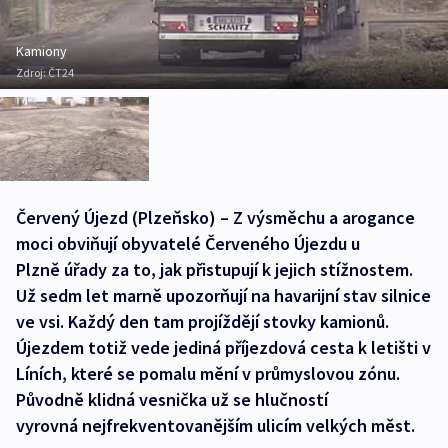
Kamiony
Zdroj:
ČT24
Červený Újezd (Plzeňsko) – Z výsměchu a arogance
moci obviňují obyvatelé Červeného Újezdu u
Plzně úřady za to, jak přistupují k jejich stížnostem.
Už sedm let marně upozorňují na havarijní stav silnice
ve vsi. Každý den tam projíždějí stovky kamionů.
Újezdem totiž vede jediná příjezdová cesta k letišti v
Líních, které se pomalu mění v průmyslovou zónu.
Původně klidná vesnička už se hlučností
vyrovná nejfrekventovanějším ulicím velkých měst.