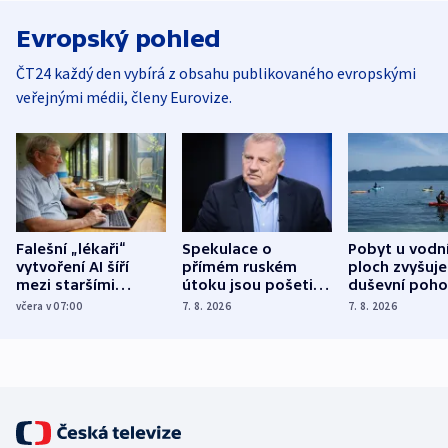
Evropský pohled
ČT24 každý den vybírá z obsahu publikovaného evropskými
veřejnými médii, členy Eurovize.
Falešní „lékaři“
Spekulace o
Pobyt u vodn
vytvoření AI šíří
přímém ruském
ploch zvyšuje
mezi staršími
útoku jsou pošetilé,
duševní poho
Poláky nebezpečné
míní estonský
ukázala
včera v 07:00
7. 8. 2026
7. 8. 2026
zdravotní rady
bezpečnostní
mezinárodní 
expert