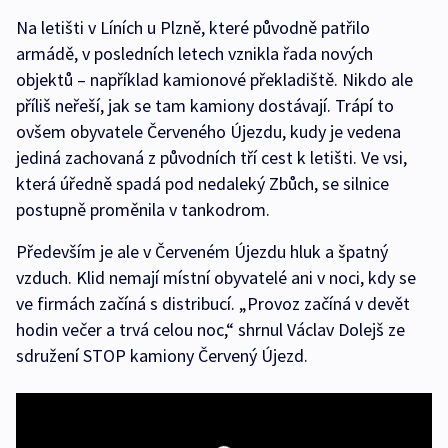
Na letišti v Líních u Plzně, které původně patřilo
armádě, v posledních letech vznikla řada nových
objektů – například kamionové překladiště. Nikdo ale
příliš neřeší, jak se tam kamiony dostávají. Trápí to
ovšem obyvatele Červeného Újezdu, kudy je vedena
jediná zachovaná z původních tří cest k letišti. Ve vsi,
která úředně spadá pod nedaleký Zbůch, se silnice
postupně proměnila v tankodrom.
Především je ale v Červeném Újezdu hluk a špatný
vzduch. Klid nemají místní obyvatelé ani v noci, kdy se
ve firmách začíná s distribucí. „Provoz začíná v devět
hodin večer a trvá celou noc,“ shrnul Václav Dolejš ze
sdružení STOP kamiony Červený Újezd.