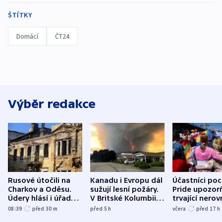
ŠTÍTKY
Domácí
ČT24
Výběr redakce
Rusové útočili na
Kanadu i Evropu dál
Účastníci po
Charkov a Oděsu.
sužují lesní požáry.
Pride upozorň
Údery hlásí i úřady v
V Britské Kolumbii
trvající nerov
Bělgorodu
evakuovali tisíce lidí
společensko
08:39
před 30
m
před 5
h
včera
před 17
h
atmosféru