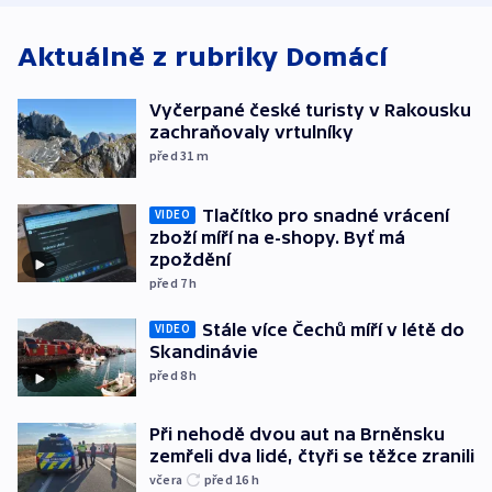
Aktuálně z rubriky
Domácí
Vyčerpané české turisty v Rakousku
zachraňovaly vrtulníky
před 31
m
Tlačítko pro snadné vrácení
VIDEO
zboží míří na e-shopy. Byť má
zpoždění
před 7
h
Stále více Čechů míří v létě do
VIDEO
Skandinávie
před 8
h
Při nehodě dvou aut na Brněnsku
zemřeli dva lidé, čtyři se těžce zranili
včera
před 16
h