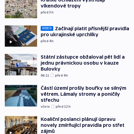
víkendové tropy
před 3
h
Začínají platit přísnější pravidla
VIDEO
pro ukrajinské uprchlíky
před 4
h
Státní zástupce obžaloval pět lidí a
jednu právnickou osobu v kauze
Bulovky
06:11
před 4
h
Částí území prošly bouřky se silným
větrem. Lámaly stromy a poničily
střechu
včera
před 12
h
Koaliční poslanci plánují úpravu
novely zmírňující pravidla pro střet
zájmů