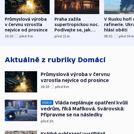
Průmyslová výroba
Praha zažila
V Rusku hoří 
v červnu vzrostla
supertropickou noc.
rafinerie. Ukr
nejvíce od prosince
Podívejte se, jak
hlásí oběti
bylo u vás
10:10
před 9
m
před 21
m
08:52
před 34
Aktuálně z rubriky
Domácí
Průmyslová výroba v červnu
vzrostla nejvíce od prosince
10:10
před 9
m
Vláda neplánuje opatření kvůli
VIDEO
vedrům, říká Maříková. Svárovská:
Připravme se na následky
před 2
h
Krátké ochlazení vystřídají