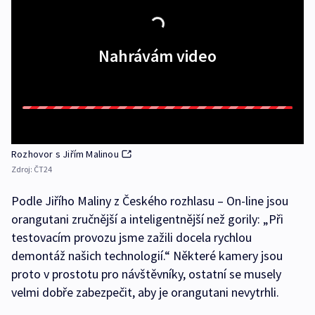
Nahrávám video
Rozhovor s Jiřím Malinou
Zdroj:
ČT24
Podle Jiřího Maliny z Českého rozhlasu – On-line jsou
orangutani zručnější a inteligentnější než gorily: „Při
testovacím provozu jsme zažili docela rychlou
demontáž našich technologií.“ Některé kamery jsou
proto v prostotu pro návštěvníky, ostatní se musely
velmi dobře zabezpečit, aby je orangutani nevytrhli.