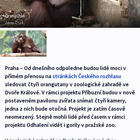
Orangutan
Zdroj:
ČT24
Praha – Od dnešního odpoledne budou lidé moci v
přímém přenosu na
stránkách Českého rozhlasu
sledovat čtyři orangutany v zoologické zahradě ve
Dvoře Králové. V rámci projektu Příbuzní budou v nově
postaveném pavilonu zvířata snímat čtyři kamery,
jedna z nich bude otočná. Projekt je zatím časově
neomezený. Stejně mohli lidé před časem v rámci
projektu Odhalení vidět i gorily v pražské zoo.