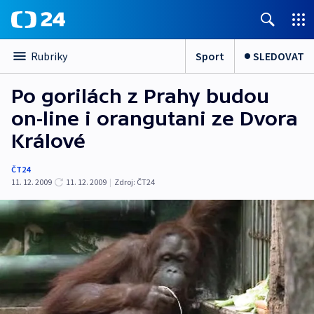
Sport
SLEDOVAT
Rubriky
Po gorilách z Prahy budou
on-line i orangutani ze Dvora
Králové
ČT24
11. 12. 2009
11. 12. 2009
|
Zdroj:
ČT24