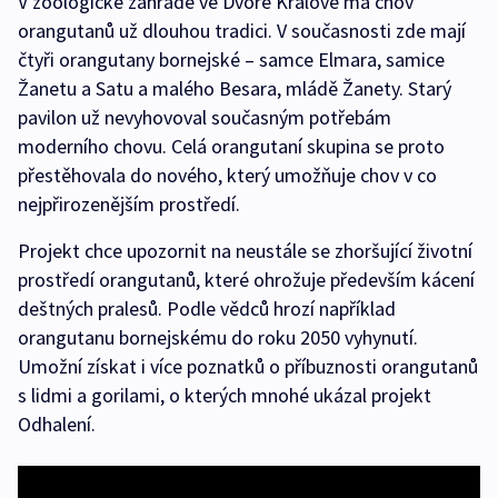
V zoologické zahradě ve Dvoře Králové má chov
orangutanů už dlouhou tradici. V současnosti zde mají
čtyři orangutany bornejské – samce Elmara, samice
Žanetu a Satu a malého Besara, mládě Žanety. Starý
pavilon už nevyhovoval současným potřebám
moderního chovu. Celá orangutaní skupina se proto
přestěhovala do nového, který umožňuje chov v co
nejpřirozenějším prostředí.
Projekt chce upozornit na neustále se zhoršující životní
prostředí orangutanů, které ohrožuje především kácení
deštných pralesů. Podle vědců hrozí například
orangutanu bornejskému do roku 2050 vyhynutí.
Umožní získat i více poznatků o příbuznosti orangutanů
s lidmi a gorilami, o kterých mnohé ukázal projekt
Odhalení.