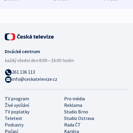
demografii
Ruska
Divácké centrum
každý všední den:
8:00—16:00 hodin
261 136 113
info@ceskatelevize.cz
TV program
Pro média
Živé vysílání
Reklama
TV poplatky
Studio Brno
Teletext
Studio Ostrava
Podcasty
Rada ČT
Počasí
Kariéra