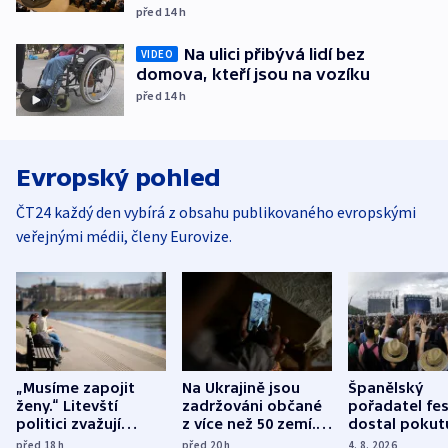
před 14
h
Na ulici přibývá lidí bez
VIDEO
domova, kteří jsou na vozíku
před 14
h
Evropský pohled
ČT24 každý den vybírá z obsahu publikovaného evropskými
veřejnými médii, členy Eurovize.
„Musíme zapojit
Na Ukrajině jsou
Španělský
ženy.“ Litevští
zadržováni občané
pořadatel fes
politici zvažují
z více než 50 zemí.
dostal pokut
dohodu o
Bojovali na straně
nekalé prakti
před 18
h
před 20
h
4. 8. 2026