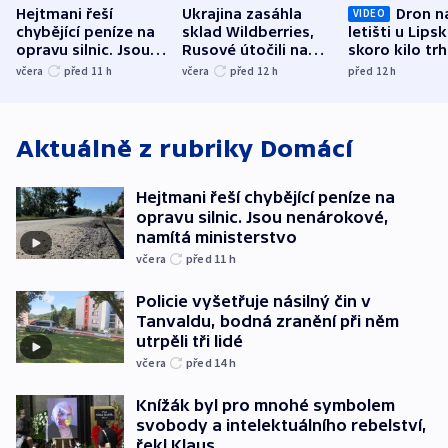
Hejtmani řeší
Ukrajina zasáhla
Dron n
VIDEO
chybějící peníze na
sklad Wildberries,
letišti u Lips
opravu silnic. Jsou
Rusové útočili na
skoro kilo trh
nenárokové, namítá
trh, hasiče či
indicie ukazuj
včera
před 11
h
včera
před 12
h
před 12
h
ministerstvo
stadion
Rusko
Aktuálně z rubriky
Domácí
Hejtmani řeší chybějící peníze na
opravu silnic. Jsou nenárokové,
namítá ministerstvo
včera
před 11
h
Policie vyšetřuje násilný čin v
Tanvaldu, bodná zranění při něm
utrpěli tři lidé
včera
před 14
h
Knížák byl pro mnohé symbolem
svobody a intelektuálního rebelství,
řekl Klaus