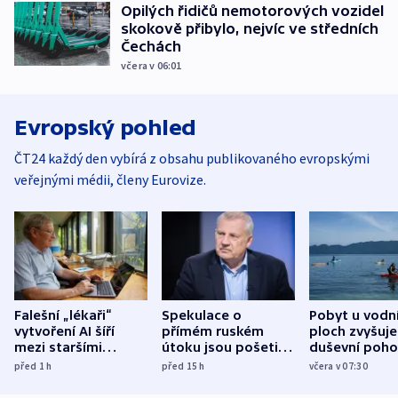
Opilých řidičů nemotorových vozidel
skokově přibylo, nejvíc ve středních
Čechách
včera v 06:01
Evropský pohled
ČT24 každý den vybírá z obsahu publikovaného evropskými
veřejnými médii, členy Eurovize.
Falešní „lékaři“
Spekulace o
Pobyt u vodn
vytvoření AI šíří
přímém ruském
ploch zvyšuje
mezi staršími
útoku jsou pošetilé,
duševní poho
Poláky nebezpečné
míní estonský
ukázala
před 1
h
před 15
h
včera v 07:30
zdravotní rady
bezpečnostní
mezinárodní 
expert