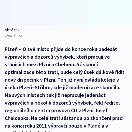
obrázek
Zdroj:
ČT24
Plzeň – O své místo přijde do konce roku padesát
výpravčích a dozorců výhybek, kteří pracují ve
stanicích mezi Plzní a Chebem. Až skončí
optimalizace této trati, bude celý úsek dálkově řídit
nový dispečink v Plzni. Ten již nyní ovládá koleje v
úseku Plzeň–Stříbro, kde již modernizace skončila.
Na svých místech tak již nepracuje jedenáct
výpravčích a několik dozorců výhybek, řekl ředitel
regionálního centra provozu ČD v Plzni Josef
Chaloupka. Na celé trati zůstanou po skončení prací
na konci roku 2011 výpravčí pouze v Plané a v