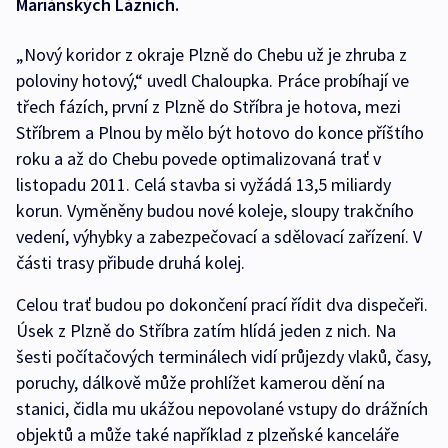
Mariánských Lázních.
„Nový koridor z okraje Plzně do Chebu už je zhruba z
poloviny hotový,“ uvedl Chaloupka. Práce probíhají ve
třech fázích, první z Plzně do Stříbra je hotova, mezi
Stříbrem a Plnou by mělo být hotovo do konce příštího
roku a až do Chebu povede optimalizovaná trať v
listopadu 2011. Celá stavba si vyžádá 13,5 miliardy
korun. Vyměněny budou nové koleje, sloupy trakčního
vedení, výhybky a zabezpečovací a sdělovací zařízení. V
části trasy přibude druhá kolej.
Celou trať budou po dokončení prací řídit dva dispečeři.
Úsek z Plzně do Stříbra zatím hlídá jeden z nich. Na
šesti počítačových terminálech vidí průjezdy vlaků, časy,
poruchy, dálkově může prohlížet kamerou dění na
stanici, čidla mu ukážou nepovolané vstupy do drážních
objektů a může také například z plzeňské kanceláře