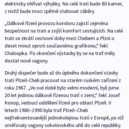
elektricky ohřívat výhybky. Na celé trati bude 80 kamer,
z nichž bude moci zpětně stahovat záběry.
„Dálkové řízení provozu koridoru zajistí zejména
bezpečnost na trati a zvýší komfort cestujících. Na celé
trati se zkrátí cestovní doby mezi Chebem a Plzní o
deset minut oproti současnému grafikonu,“ řekl
Chaloupka. Po skončení výstavby by se na trať měly
dostat nové vagony.
Druhý dispečer bude až do úplného dokončení stavby
trati Plzeň-Cheb pracovat na starém ruském zařízení z
roku 1967. „Ve své době bylo velmi moderní, byli jsme
20 let jedinou dálkově řízenou tratí v zemi,“ řekl Josef
Konop, vedoucí oddělení řízení pro oblast Plzeň. V
letech 1980–1990 byla trať Plzeň–Cheb
nejfrekventovanější jednokolejnou tratí v Evropě, po níž
směřovaly vagony sokolovského uhlí do celé republiky.