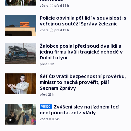
včera
před 18
h
Policie obvinila pět lidí v souvislosti s
veřejnou soutěží Správy železnic
včera
před 19
h
Žalobce poslal před soud dva lidi a
jednu firmu kvůli tragické nehodě v
Dolní Lutyni
před 19
h
Šéf ČD vrátil bezpečnostní prověrku,
ministr to nechá prověřit, píší
Seznam Zprávy
před 23
h
Zvýšení slev na jízdném teď
VIDEO
není priorita, zní z vlády
včera v 06:45