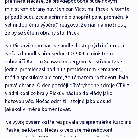
premiéra Nečase, že pravděpodobně bude novým
ministrem obrany navržen pan Vlastimil Picek. V tomto
případě budu zcela upřímně blahopřát panu premiéru k
velmi dobrému výběru,“ reagoval Zeman na možnost,
že by se šéfem obrany stal Picek.
Na Pickově nominaci se podle dostupných informací
Nečas dohodl s předsedou TOP 09 a ministrem
zahraničí Karlem Schwarzenbergem. Ve středu také
jednal premiér asi hodinu s prezidentem Zemanem,
média spekulovala o tom, že tématem rozhovoru byla
právě obrana. O den později důvěryhodné zdroje ČTK z
vládní koalice braly Pickův nástup do vlády jako
hotovou věc. Nečas odmítl - stejně jako dosud -
jakákoliv jména komentovat.
Na vývoj ovšem ostře reagovala vicepremiérka Karolína
Peake, se kterou Nečas o věci zřejmě nehovořil.