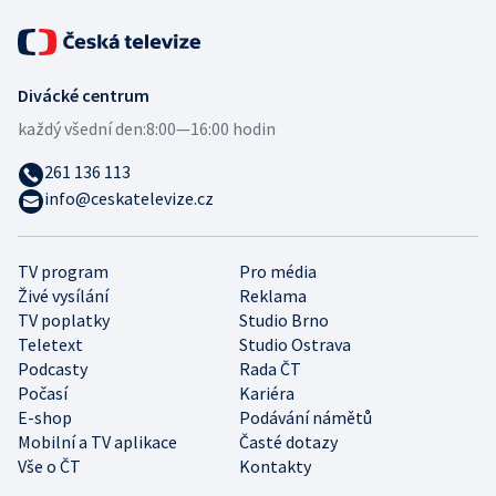
Divácké centrum
každý všední den:
8:00—16:00 hodin
261 136 113
info@ceskatelevize.cz
TV program
Pro média
Živé vysílání
Reklama
TV poplatky
Studio Brno
Teletext
Studio Ostrava
Podcasty
Rada ČT
Počasí
Kariéra
E-shop
Podávání námětů
Mobilní a TV aplikace
Časté dotazy
Vše o ČT
Kontakty