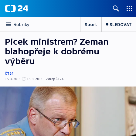
Sport
SLEDOVAT
Rubriky
Picek ministrem? Zeman
blahopřeje k dobrému
výběru
ČT24
15. 3. 2013
15. 3. 2013
|
Zdroj:
ČT24