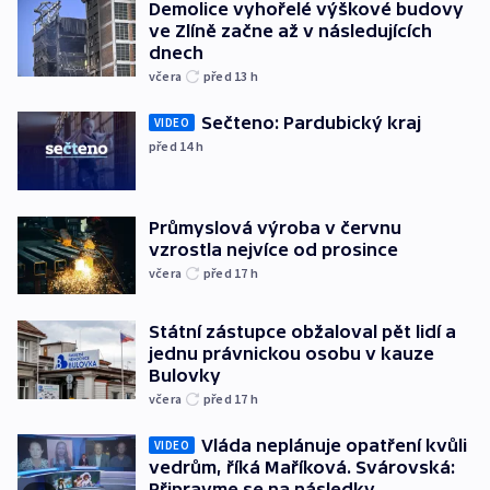
Demolice vyhořelé výškové budovy
ve Zlíně začne až v následujících
dnech
včera
před 13
h
Sečteno: Pardubický kraj
VIDEO
před 14
h
Průmyslová výroba v červnu
vzrostla nejvíce od prosince
včera
před 17
h
Státní zástupce obžaloval pět lidí a
jednu právnickou osobu v kauze
Bulovky
včera
před 17
h
Vláda neplánuje opatření kvůli
VIDEO
vedrům, říká Maříková. Svárovská:
Připravme se na následky