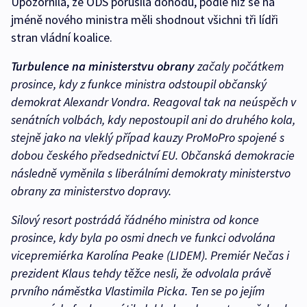
Upozornila, že ODS porušila dohodu, podle níž se na
jméně nového ministra měli shodnout všichni tři lídři
stran vládní koalice.
Turbulence na ministerstvu obrany
začaly počátkem
prosince, kdy z funkce ministra odstoupil občanský
demokrat Alexandr Vondra. Reagoval tak na neúspěch v
senátních volbách, kdy nepostoupil ani do druhého kola,
stejně jako na vleklý případ kauzy ProMoPro spojené s
dobou českého předsednictví EU. Občanská demokracie
následně vyměnila s liberálními demokraty ministerstvo
obrany za ministerstvo dopravy.
Silový resort postrádá řádného ministra od konce
prosince, kdy byla po osmi dnech ve funkci odvolána
vicepremiérka Karolína Peake (LIDEM). Premiér Nečas i
prezident Klaus tehdy těžce nesli, že odvolala právě
prvního náměstka Vlastimila Picka. Ten se po jejím