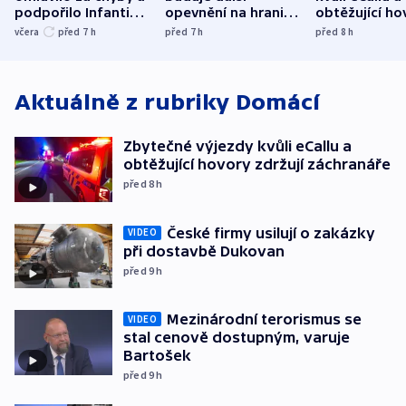
podpořilo Infantina.
opevnění na hranici
obtěžující ho
UEFA trvá na
s Běloruskem
zdržují záchr
včera
před 7
h
před 7
h
před 8
h
bojkotu
Aktuálně z rubriky
Domácí
Zbytečné výjezdy kvůli eCallu a
obtěžující hovory zdržují záchranáře
před 8
h
České firmy usilují o zakázky
VIDEO
při dostavbě Dukovan
před 9
h
Mezinárodní terorismus se
VIDEO
stal cenově dostupným, varuje
Bartošek
před 9
h