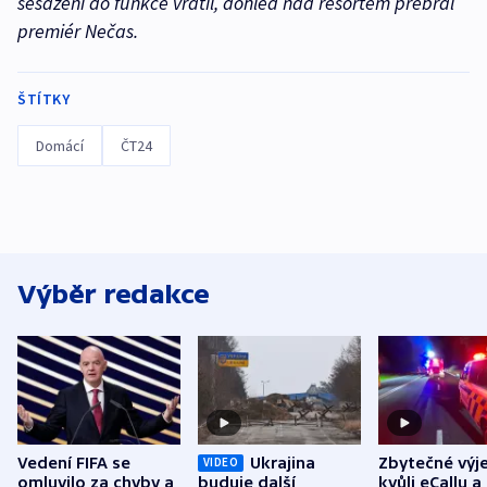
sesazení do funkce vrátil, dohled nad resortem přebral
premiér Nečas.
ŠTÍTKY
Domácí
ČT24
Výběr redakce
Vedení FIFA se
Ukrajina
Zbytečné výj
VIDEO
omluvilo za chyby a
buduje další
kvůli eCallu a