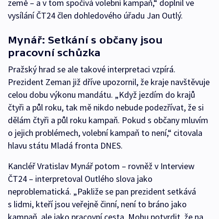
země – a v tom spočívá volební kampaň,“ doplnil ve
vysílání ČT24 člen dohledového úřadu Jan Outlý.
Mynář: Setkání s občany jsou
pracovní schůzka
Pražský hrad se ale takové interpretaci vzpírá.
Prezident Zeman již dříve upozornil, že kraje navštěvuje
celou dobu výkonu mandátu. „Když jezdím do krajů
čtyři a půl roku, tak mě nikdo nebude podezřívat, že si
dělám čtyři a půl roku kampaň. Pokud s občany mluvím
o jejich problémech, volební kampaň to není,“ citovala
hlavu státu Mladá fronta DNES.
Kancléř Vratislav Mynář potom – rovněž v Interview
ČT24 – interpretoval Outlého slova jako
neproblematická. „Pakliže se pan prezident setkává
s lidmi, kteří jsou veřejně činní, není to bráno jako
kampaň, ale jako pracovní cesta. Mohu potvrdit, že na