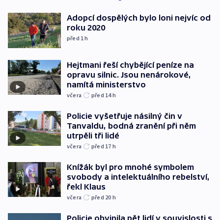
Adopcí dospělých bylo loni nejvíc od
roku 2020
před 1
h
Hejtmani řeší chybějící peníze na
opravu silnic. Jsou nenárokové,
namítá ministerstvo
včera
před 14
h
Policie vyšetřuje násilný čin v
Tanvaldu, bodná zranění při něm
utrpěli tři lidé
včera
před 17
h
Knížák byl pro mnohé symbolem
svobody a intelektuálního rebelství,
řekl Klaus
včera
před 20
h
Policie obvinila pět lidí v souvislosti s