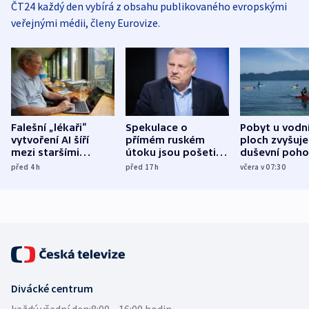
ČT24 každý den vybírá z obsahu publikovaného evropskými
veřejnými médii, členy Eurovize.
Falešní „lékaři“
Spekulace o
Pobyt u vodn
vytvoření AI šíří
přímém ruském
ploch zvyšuje
mezi staršími
útoku jsou pošetilé,
duševní poho
Poláky nebezpečné
míní estonský
ukázala
před 4
h
před 17
h
včera v 07:30
zdravotní rady
bezpečnostní
mezinárodní 
expert
Divácké centrum
každý všední den:
8:00—16:00 hodin