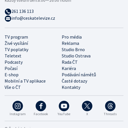
261 136 113
info@ceskatelevize.cz
TV program
Pro média
Živé vysílání
Reklama
TV poplatky
Studio Brno
Teletext
Studio Ostrava
Podcasty
Rada ČT
Počasí
Kariéra
E-shop
Podávání námětů
Mobilní a TV aplikace
Časté dotazy
Vše o ČT
Kontakty
Instagram
Facebook
YouTube
X
Threads