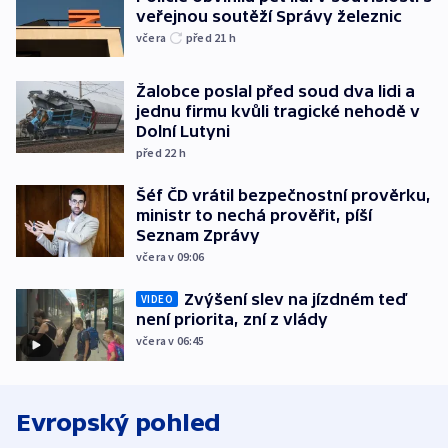
veřejnou soutěží Správy železnic
včera
před 21
h
Žalobce poslal před soud dva lidi a
jednu firmu kvůli tragické nehodě v
Dolní Lutyni
před 22
h
Šéf ČD vrátil bezpečnostní prověrku,
ministr to nechá prověřit, píší
Seznam Zprávy
včera v 09:06
Zvýšení slev na jízdném teď
VIDEO
není priorita, zní z vlády
včera v 06:45
Evropský pohled