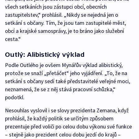
všech setkáních jsou zástupci obcí, obecních
zastupitelstev,“ prohlásil. „Nikdy se nejedná jen o
setkání s občany. Tím, že jsou tam zastupitelé měst,
obcí a krajské samosprávy, je to bráno jako služební
cesta.“
Outlý: Alibistický výklad
Podle Outlého je ovšem Mynářův výklad alibistický,
protože se snaží „přetáčet“ jeho vyjádření. „To, že na
setkání s občany sedí také představitelé veřejné moci,
neznamená, že se z něj stává pracovní schůzka,“
podotkl.
Nesouhlas vyslovil i se slovy prezidenta Zemana, když
prohlásil, že každý politik se určitým způsobem
prezentuje před voliči po celou dobu výkonu své funkce
– stejně jako prezident celou dobu jezdí do krajů –