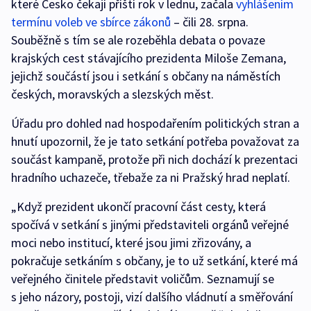
které Česko čekají příští rok v lednu, začala
vyhlášením
termínu voleb ve sbírce zákonů
– čili 28. srpna.
Souběžně s tím se ale rozeběhla debata o povaze
krajských cest stávajícího prezidenta Miloše Zemana,
jejichž součástí jsou i setkání s občany na náměstích
českých, moravských a slezských měst.
Úřadu pro dohled nad hospodařením politických stran a
hnutí upozornil, že je tato setkání potřeba považovat za
součást kampaně, protože při nich dochází k prezentaci
hradního uchazeče, třebaže za ni Pražský hrad neplatí.
„Když prezident ukončí pracovní část cesty, která
spočívá v setkání s jinými představiteli orgánů veřejné
moci nebo institucí, které jsou jimi zřizovány, a
pokračuje setkáním s občany, je to už setkání, které má
veřejného činitele představit voličům. Seznamují se
s jeho názory, postoji, vizí dalšího vládnutí a směřování