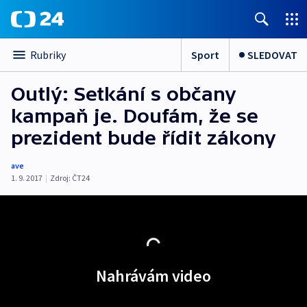
Sport
SLEDOVAT
Rubriky
Outlý: Setkání s občany
kampaň je. Doufám, že se
prezident bude řídit zákony
ave
1. 9. 2017
|
Zdroj:
ČT24
Nahrávám video