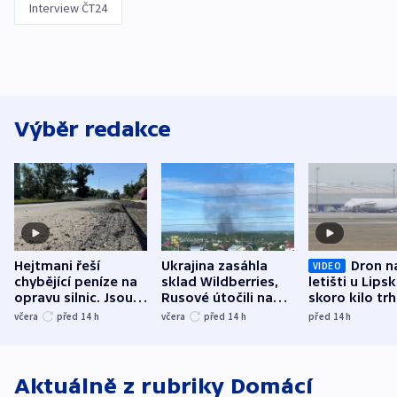
Interview ČT24
Výběr redakce
Hejtmani řeší
Ukrajina zasáhla
Dron n
VIDEO
chybějící peníze na
sklad Wildberries,
letišti u Lips
opravu silnic. Jsou
Rusové útočili na
skoro kilo trh
nenárokové, namítá
trh, hasiče či
indicie ukazuj
včera
před 14
h
včera
před 14
h
před 14
h
ministerstvo
stadion
Rusko
Aktuálně z rubriky
Domácí