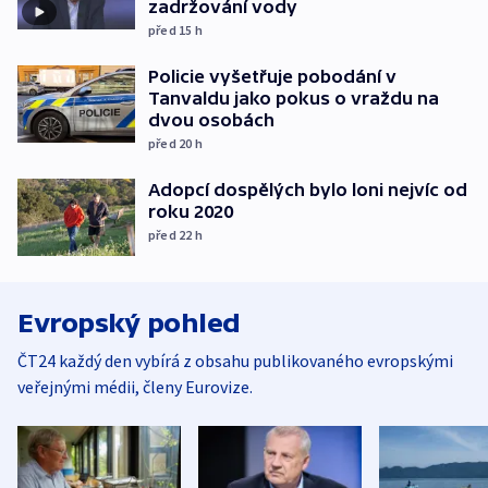
zadržování vody
před 15
h
Policie vyšetřuje pobodání v
Tanvaldu jako pokus o vraždu na
dvou osobách
před 20
h
Adopcí dospělých bylo loni nejvíc od
roku 2020
před 22
h
Evropský pohled
ČT24 každý den vybírá z obsahu publikovaného evropskými
veřejnými médii, členy Eurovize.