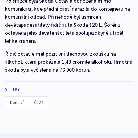
Po srážce byla Škoda Octavia odhozena mimo
komunikaci, kde přední částí narazila do kontejneru na
komunální odpad. Při nehodě byl usmrcen
devětapadesátiletý řidič auta Škoda 120 L. Šofér z
octavie a jeho devatenáctiletá spolujezdkyně utrpěli
lehké zranění.
Řidič octavie měl pozitivní dechovou zkoušku na
alkohol, která prokázala 1,43 promile alkoholu. Hmotná
škoda byla vyčíslena na 76 000 korun.
ŠTÍTKY
Domácí
ČT24