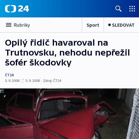
Sport
SLEDOVAT
Rubriky
Opilý řidič havaroval na
Trutnovsku, nehodu nepřežil
šofér škodovky
ČT24
5. 9. 2008
5. 9. 2008
|
Zdroj:
ČT24