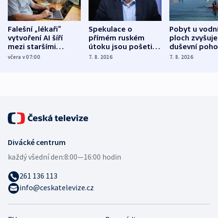
Falešní „lékaři“
Spekulace o
Pobyt u vodn
vytvoření AI šíří
přímém ruském
ploch zvyšuje
mezi staršími
útoku jsou pošetilé,
duševní poho
Poláky nebezpečné
míní estonský
ukázala
včera v 07:00
7. 8. 2026
7. 8. 2026
zdravotní rady
bezpečnostní
mezinárodní 
expert
Divácké centrum
každý všední den:
8:00—16:00 hodin
261 136 113
info@ceskatelevize.cz