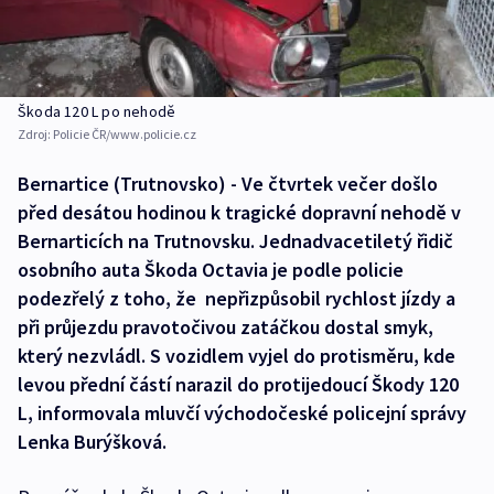
Škoda 120 L po nehodě
Zdroj:
Policie ČR/www.policie.cz
Bernartice (Trutnovsko) - Ve čtvrtek večer došlo
před desátou hodinou k tragické dopravní nehodě v
Bernarticích na Trutnovsku. Jednadvacetiletý řidič
osobního auta Škoda Octavia je podle policie
podezřelý z toho, že nepřizpůsobil rychlost jízdy a
při průjezdu pravotočivou zatáčkou dostal smyk,
který nezvládl. S vozidlem vyjel do protisměru, kde
levou přední částí narazil do protijedoucí Škody 120
L, informovala mluvčí východočeské policejní správy
Lenka Burýšková.