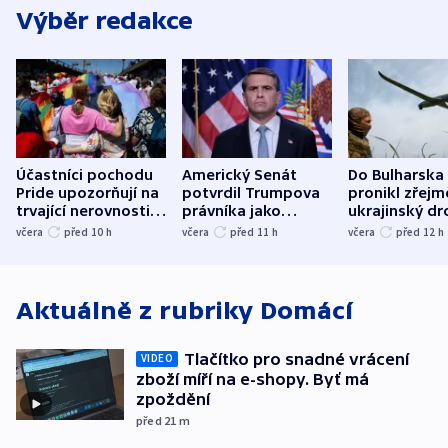
Výběr redakce
Účastníci pochodu
Americký Senát
Do Bulharska
Pride upozorňují na
potvrdil Trumpova
pronikl zřejm
trvající nerovnosti i
právníka jako
ukrajinský dr
společenskou
ministra
explodoval k
včera
před 10
h
včera
před 11
h
včera
před 12
h
atmosféru
spravedlnosti
od plynovod
Aktuálně z rubriky
Domácí
Tlačítko pro snadné vrácení
VIDEO
zboží míří na e-shopy. Byť má
zpoždění
před 21
m