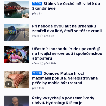
Stále více Čechů míří v létě do
VIDEO
Skandinávie
před 1
h
Při nehodě dvou aut na Brněnsku
zemřeli dva lidé, čtyři se těžce zranili
včera
před 9
h
Účastníci pochodu Pride upozorňují
na trvající nerovnosti i společenskou
atmosféru
včera
před 10
h
Domovu Mutice hrozí
VIDEO
maximální pokuta. Neregistrovaná
péče by mohla být trestná
před 11
h
Řeky vysychají a podzemní vody
ubývá. Hydrolog: Klíčem je