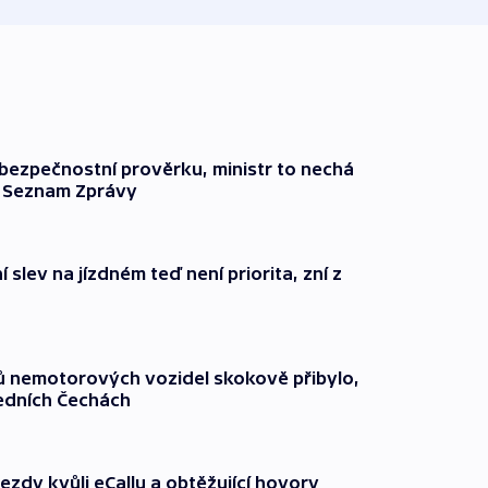
l bezpečnostní prověrku, ministr to nechá
ší Seznam Zprávy
 slev na jízdném teď není priorita, zní z
čů nemotorových vozidel skokově přibylo,
ředních Čechách
ezdy kvůli eCallu a obtěžující hovory