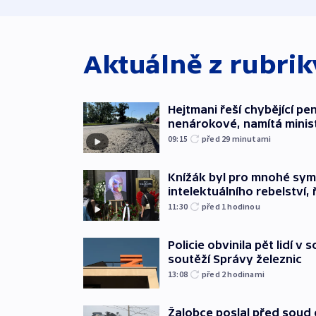
Aktuálně z rubri
Hejtmani řeší chybějící pen
nenárokové, namítá minis
09:15
před 29
minutami
Knížák byl pro mnohé sy
intelektuálního rebelství, 
11:30
před 1
hodinou
Policie obvinila pět lidí v 
soutěží Správy železnic
13:08
před 2
hodinami
Žalobce poslal před soud d