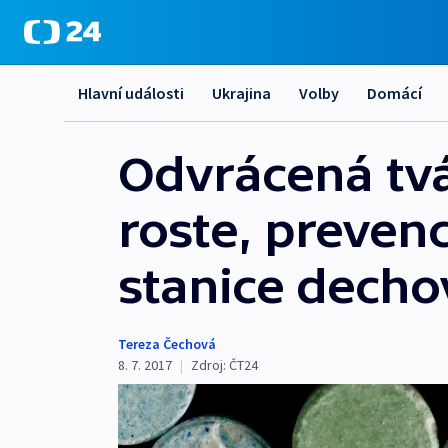
Hlavní události
Ukrajina
Volby
Domácí
Odvrácená tvá
roste, prevenci
stanice decho
Tereza Čechová
8. 7. 2017
|
Zdroj:
ČT24