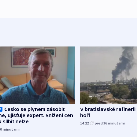
Česko se plynem zásobit
V bratislavské rafinerii
O
ne, ujišťuje expert. Snížení cen
hoří
 slíbit nelze
14:22
před 36
minutami
30
minutami