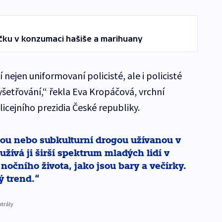
íčku v konzumaci hašiše a marihuany
 nejen uniformovaní policisté, ale i policisté
vyšetřování,“ řekla Eva Kropáčová, vrchní
icejního prezidia České republiky.
ou nebo subkulturní drogou užívanou v
užívá ji širší spektrum mladých lidí v
nočního života, jako jsou bary a večírky.
ý trend.
ntrály