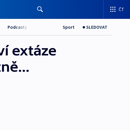
ČT
Podcasty
Sport
SLEDOVAT
ví extáze
ně...