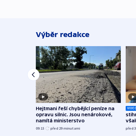
Výběr redakce
Hejtmani řeší chybějící peníze na
VIDE
opravu silnic. Jsou nenárokové,
stih
namítá ministerstvo
však
09:15
před 29
minutami
před 