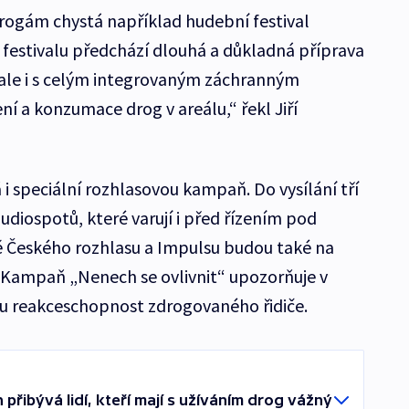
drogám chystá například hudební festival
 festivalu předchází dlouhá a důkladná příprava
, ale i s celým integrovaným záchranným
í a konzumace drog v areálu,“ řekl Jiří
 i speciální rozhlasovou kampaň. Do vysílání tří
audiospotů, které varují i před řízením pod
mě Českého rozhlasu a Impulsu budou také na
Kampaň „Nenech se ovlivnit“ upozorňuje v
 reakceschopnost zdrogovaného řidiče.
 přibývá lidí, kteří mají s užíváním drog vážný