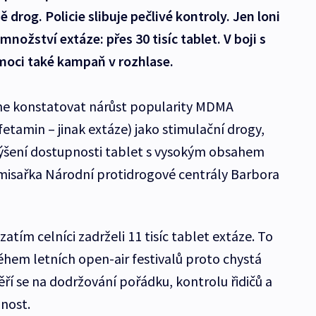
drog. Policie slibuje pečlivé kontroly. Jen loni
množství extáze: přes 30 tisíc tablet. V boji s
oci také kampaň v rozhlase.
me konstatovat nárůst popularity MDMA
amin – jinak extáze) jako stimulační drogy,
výšení dostupnosti tablet s vysokým obsahem
misařka Národní protidrogové centrály Barbora
atím celníci zadrželi 11 tisíc tablet extáze. To
 Během letních open-air festivalů proto chystá
ěří se na dodržování pořádku, kontrolu řidičů a
nost.