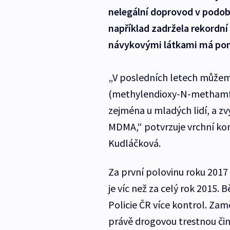
nelegální doprovod v podobě 
například zadržela rekordní 
návykovými látkami má pom
„V posledních letech může
(methylendioxy-N-methamfet
zejména u mladých lidí, a z
MDMA,“ potvrzuje vrchní ko
Kudláčková.
Za první polovinu roku 2017 z
je víc než za celý rok 2015.
Policie ČR více kontrol. Zam
právě drogovou trestnou čin