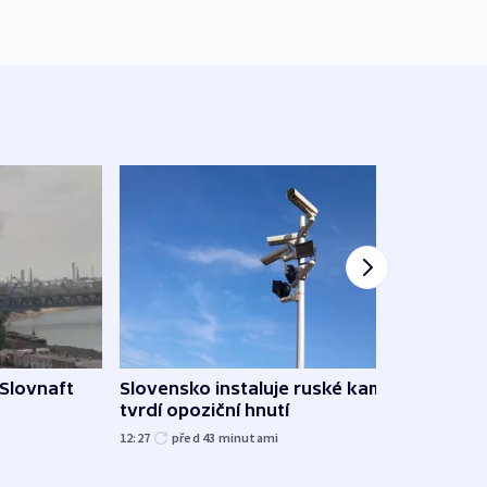
 Slovnaft
Slovensko instaluje ruské kamery,
AI po
tvrdí opoziční hnutí
Vědci
12:27
před 43
minutami
před 1