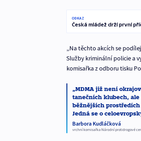
ODKAZ
Česká mládež drží první př
„Na těchto akcích se podílejí
Služby kriminální policie a 
komisařka z odboru tisku Pol
MDMA již není okrajov
tanečních klubech, ale 
běžnějších prostředích 
Jedná se o celoevropsk
Barbora Kudláčková
vrchní komisařka Národní protidrogové ce