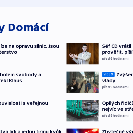
ky
Domácí
íze na opravu silnic. Jsou
Šéf ČD vráti
terstvo
prověřit, pí
před 6
hodinami
mbolem svobody a
Zvýšení
VIDEO
řekl Klaus
vlády
před 9
hodinami
souvislosti s veřejnou
Opilých řidi
nejvíc ve st
před 9
hodinami
Zbytečné výj
va lidi a jednu firmu kvůli