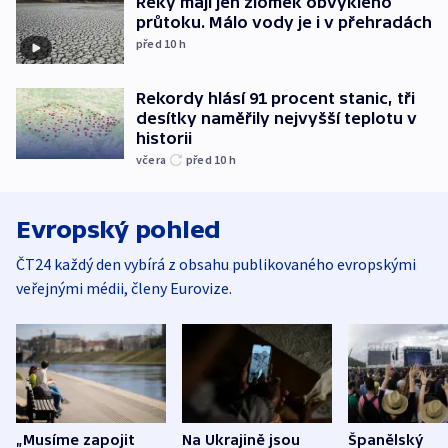
Řeky mají jen zlomek obvyklého
průtoku. Málo vody je i v přehradách
před 10
h
Rekordy hlásí 91 procent stanic, tři
desítky naměřily nejvyšší teplotu v
historii
včera
před 10
h
Evropský pohled
ČT24 každý den vybírá z obsahu publikovaného evropskými
veřejnými médii, členy Eurovize.
„Musíme zapojit
Na Ukrajině jsou
Španělský