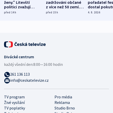
ženy.“ Litevští
zadržováni občané
pořadatel fes
politici zvažují
z více než 50 zemí.
dostal pokut
dohodu o
Bojovali na straně
nekalé prakti
před 14
h
před 15
h
4. 8. 2026
demografii
Ruska
Divácké centrum
každý všední den:
8:00—16:00 hodin
261 136 113
info@ceskatelevize.cz
TV program
Pro média
Živé vysílání
Reklama
TV poplatky
Studio Brno