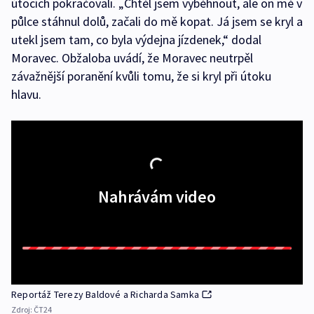
útocích pokračovali. „Chtěl jsem vyběhnout, ale on mě v
půlce stáhnul dolů, začali do mě kopat. Já jsem se kryl a
utekl jsem tam, co byla výdejna jízdenek,“ dodal
Moravec. Obžaloba uvádí, že Moravec neutrpěl
závažnější poranění kvůli tomu, že si kryl při útoku
hlavu.
Nahrávám video
Reportáž Terezy Baldové a Richarda Samka
Zdroj:
ČT24