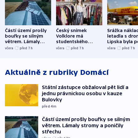
Částí území prošly
Český snímek
Srážka nákla
bouřky se silným
Volklore má
letadla s dr
větrem. Lámaly
studentského
Lipska byla p
stromy a poničily
Oscara, zabojuje o
německého mi
včera
před 7
h
včera
před 7
h
včera
před 7
h
střechu
cenu za krátký film
hybridní útok
Aktuálně z rubriky
Domácí
Státní zástupce obžaloval pět lidí a
jednu právnickou osobu v kauze
Bulovky
před 4
m
Částí území prošly bouřky se silným
větrem. Lámaly stromy a poničily
střechu