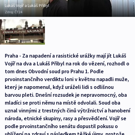
Lukáš Vojíř a Lukáš Přibyl
Zdroj:
ČT24
Praha - Za napadení a rasistické urážky mají jít Lukáš
Vojíř na dva a Lukáš Přibyl na rok do vězení, rozhodl o
tom dnes Obvodní soud pro Prahu 1. Podle
prvoinstančního verdiktu loni v květnu napadli muže,
který je napomenul, když uráželi lidi s odlišnou
barvou pleti. Dnešní rozsudek je nepravomocný, oba
mladíci se proti němu na místě odvolali. Soud oba
uznal vinnými z trestných činů výtržnictví a hanobení
národa, etnické skupiny, rasy a přesvědčení. Vojíř se
podle prvoinstančního senátu dopustil pokusu o
ublížení na zdraví s následkem těžké újmy, protože