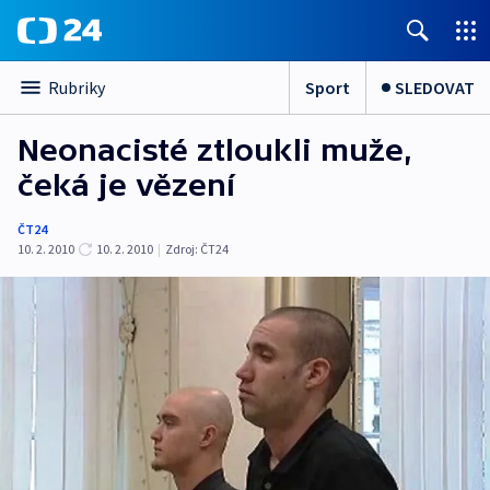
Sport
SLEDOVAT
Rubriky
Neonacisté ztloukli muže,
čeká je vězení
ČT24
10. 2. 2010
10. 2. 2010
|
Zdroj:
ČT24