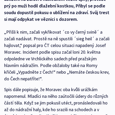
prý po muži hodil dlažební kostkou, Přibyl se podle
soudu dopustil pokusu o ublížení na zdraví. Svůj trest
si mají odpykat ve věznici s dozorem.
„Přišli k nim, začali vykřikovat ´co vy černý svině´ a
začali nadávat. Prostě na ně spustili ´sieg heil´ a začali
hajlovat,“ popsal pro ČT celou situaci napadený Josef
Moravec. Incident podle spisu začal loni 20. května
odpoledne ve Vrchlického sadech před pražským
hlavním nádražím. Podle obžaloby také na Romy
křičeli „Vypadněte z Čech!“ nebo „Nemáte českou krev,
do Čech nepatříte!“.
Spis dále popisuje, že Moravec oba kvůli urážkám
napomenul. Mladíci na něho zaútočili údery do různých
částí těla. Když se jim pokusil utéct, pronásledovali ho
až do nádražní haly, kde ho srazili na schodech a v