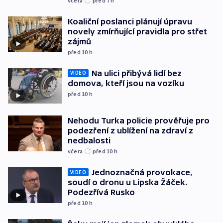
včera
před 7
h
Koaliční poslanci plánují úpravu
novely zmírňující pravidla pro střet
zájmů
před 10
h
Na ulici přibývá lidí bez
VIDEO
domova, kteří jsou na vozíku
před 10
h
Nehodu Turka policie prověřuje pro
podezření z ublížení na zdraví z
nedbalosti
včera
před 10
h
Jednoznačná provokace,
VIDEO
soudí o dronu u Lipska Žáček.
Podezřívá Rusko
před 10
h