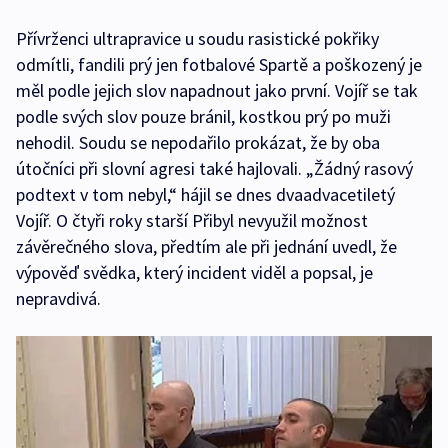
Přívrženci ultrapravice u soudu rasistické pokřiky
odmítli, fandili prý jen fotbalové Spartě a poškozený je
měl podle jejich slov napadnout jako první. Vojíř se tak
podle svých slov pouze bránil, kostkou prý po muži
nehodil. Soudu se nepodařilo prokázat, že by oba
útočníci při slovní agresi také hajlovali. „Žádný rasový
podtext v tom nebyl,“ hájil se dnes dvaadvacetiletý
Vojíř. O čtyři roky starší Přibyl nevyužil možnost
závěrečného slova, předtím ale při jednání uvedl, že
výpověď svědka, který incident viděl a popsal, je
nepravdivá.