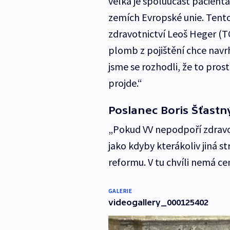
velká je spoluúčast pacienta 
zemích Evropské unie. Tento
zdravotnictví Leoš Heger (
plomb z pojištění chce navr
jsme se rozhodli, že to pros
projde.“
Poslanec Boris Šťastn
„Pokud VV nepodpoří zdravot
jako kdyby kterákoliv jiná s
reformu. V tu chvíli nemá c
GALERIE
videogallery_000125402