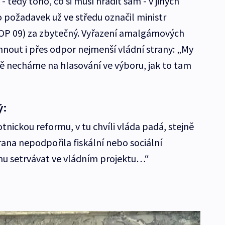
- tedy toho, co si musí hradit sám - v jiných
 požadavek už ve středu označil ministr
TOP 09) za zbytečný. Vyřazení amalgámových
hnout i přes odpor nejmenší vládní strany: „My
tě necháme na hlasování ve výboru, jak to tam
ý:
nickou reformu, v tu chvíli vláda padá, stejně
trana nepodpořila fiskální nebo sociální
enu setrvávat ve vládním projektu…“