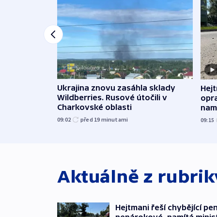
Ukrajina znovu zasáhla sklady
Hejt
Wildberries. Rusové útočili v
opra
Charkovské oblasti
namí
09:02
před 19
minutami
09:15
Aktuálně z rubri
Hejtmani řeší chybějící pen
nenárokové, namítá minis