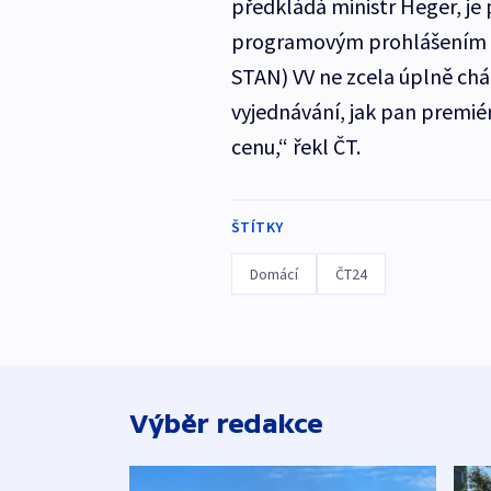
předkládá ministr Heger, je 
programovým prohlášením vl
STAN) VV ne zcela úplně chá
vyjednávání, jak pan premié
cenu,“ řekl ČT.
ŠTÍTKY
Domácí
ČT24
Výběr redakce