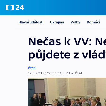
Hlavní události
Ukrajina
Volby
Domácí
Nečas k VV: N
půjdete z vlá
ČT24
27. 5. 2011
27. 5. 2011
|
Zdroj:
ČT24