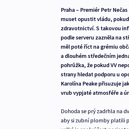
Praha – Premiér Petr Nečas
muset opustit vládu, pokud
zdravotnictví. S takovou in
podle serveru zazněla na s
měl poté říct na grémiu o
a dlouhém středečním jednán
pohrůžka, že pokud VV nepo
strany hledat podporu u op
Karolína Peake přisuzuje jak
vrub vypjaté atmosféře a ú
Dohoda se prý zadrhla na dvo
aby si zubní plomby platili 