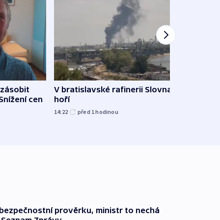
zásobit
V bratislavské rafinerii Slovnaft
Slove
 Snížení cen
hoří
tvrdí
14:22
před 1
hodinou
12:27
l bezpečnostní prověrku, ministr to nechá
ší Seznam Zprávy