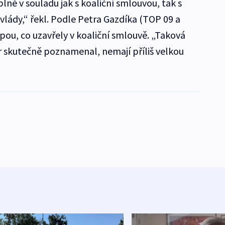
plně v souladu jak s koaliční smlouvou, tak s
ády,“ řekl. Podle Petra Gazdíka (TOP 09 a
pou, co uzavřely v koaliční smlouvě. „Taková
r skutečně poznamenal, nemají příliš velkou