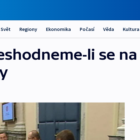
Svět
Regiony
Ekonomika
Počasí
Věda
Kultura
eshodneme-li se na
dy