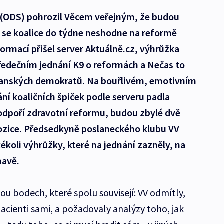
 (ODS) pohrozil Věcem veřejným, že budou
 se koalice do týdne neshodne na reformě
formací přišel server Aktuálně.cz, výhrůžka
tředečním jednání K9 o reformách a Nečas to
bčanských demokratů. Na bouřlivém, emotivním
í koaličních špiček podle serveru padla
dpoří zdravotní reformu, budou zbylé dvě
ozice. Předsedkyně poslaneckého klubu VV
ékoli výhrůžky, které na jednání zazněly, na
navě.
u bodech, které spolu souvisejí: VV odmítly,
pacienti sami, a požadovaly analýzy toho, jak