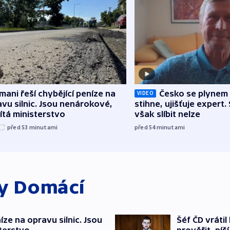
mani řeší chybějící peníze na
Česko se plynem 
VIDEO
vu silnic. Jsou nenárokové,
stihne, ujišťuje expert.
tá ministerstvo
však slíbit nelze
před 53
minutami
před 54
minutami
ky
Domácí
íze na opravu silnic. Jsou
Šéf ČD vráti
terstvo
prověřit, pí