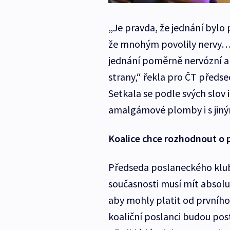
„Je pravda, že jednání bylo 
že mnohým povolily nervy… 
jednání poměrně nervózní a n
strany,“ řekla pro ČT předs
Setkala se podle svých slov
amalgámové plomby i s jiným
Koalice chce rozhodnout o p
Předseda poslaneckého klubu
současnosti musí mít absol
aby mohly platit od prvního 
koaliční poslanci budou po