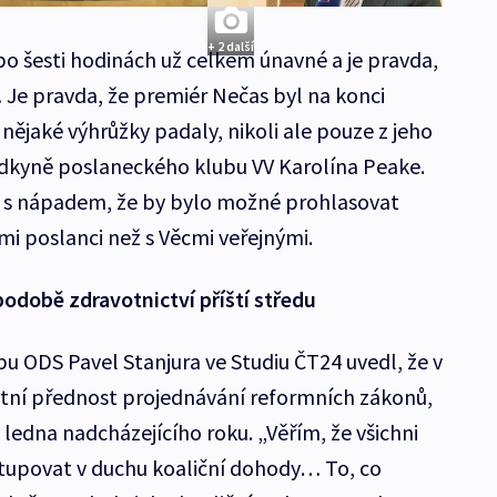
+ 2 další
po šesti hodinách už celkem únavné a je pravda,
Je pravda, že premiér Nečas byl na konci
ějaké výhrůžky padaly, nikoli ale pouze z jeho
edkyně poslaneckého klubu VV Karolína Peake.
 i s nápadem, že by bylo možné prohlasovat
i poslanci než s Věcmi veřejnými.
odobě zdravotnictví příští středu
 ODS Pavel Stanjura ve Studiu ČT24 uvedl, že v
utní přednost projednávání reformních zákonů,
ledna nadcházejícího roku. „Věřím, že všichni
stupovat v duchu koaliční dohody… To, co