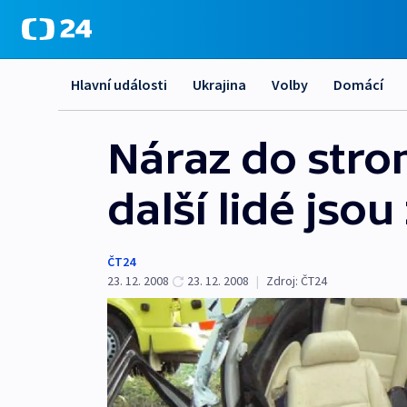
Hlavní události
Ukrajina
Volby
Domácí
Náraz do strom
další lidé jsou
ČT24
23. 12. 2008
23. 12. 2008
|
Zdroj:
ČT24