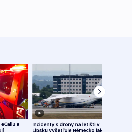
 eCallu a
Incidenty s drony na letišti v
Klima
jí
Lipsku vyšetřuje Německo jako
podn