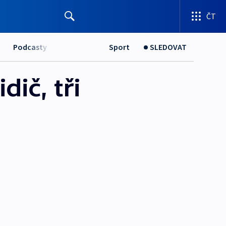
ČT
Podcasty
Sport
SLEDOVAT
ič, tři