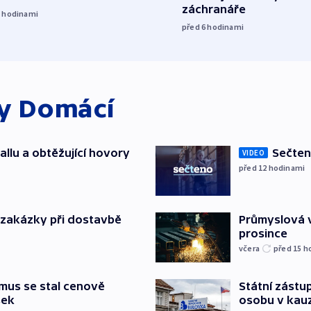
záchranáře
5
hodinami
před 6
hodinami
ky
Domácí
allu a obtěžující hovory
Sečten
VIDEO
před 12
hodinami
o zakázky při dostavbě
Průmyslová v
prosince
včera
před 15
h
mus se stal cenově
Státní zástup
šek
osobu v kau