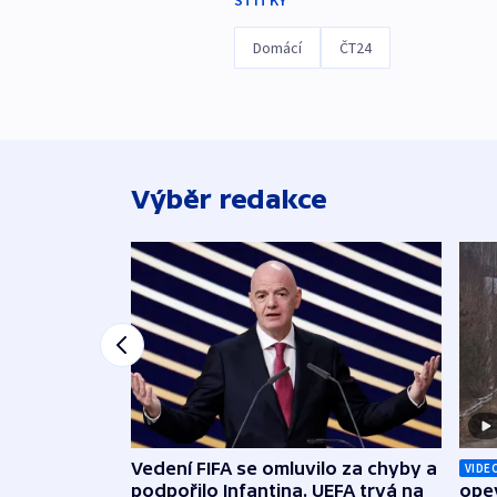
Domácí
ČT24
Výběr redakce
Vedení FIFA se omluvilo za chyby a
VIDE
podpořilo Infantina. UEFA trvá na
opev