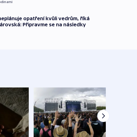
odinami
neplánuje opatření kvůli vedrům, říká
árovská: Připravme se na následky