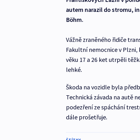
autem narazil do stromu, in
Böhm.
Vážně zraněného řidiče tran
Fakultní nemocnice v Plzni,
věku 17 a 26 ket utrpěli těž
lehké.
Škoda na vozidle byla předb
Technická závada na autě neb
podezření ze spáchání trestn
dále prošetřuje.
ŠTÍTKY