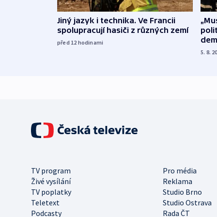
Jiný jazyk i technika. Ve Francii
„Mus
spolupracují hasiči z různých zemí
poli
dem
před 12
hodinami
5. 8. 2
TV program
Pro média
Živé vysílání
Reklama
TV poplatky
Studio Brno
Teletext
Studio Ostrava
Podcasty
Rada ČT