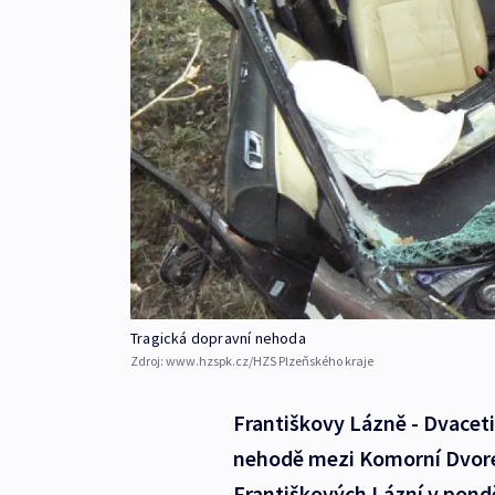
Tragická dopravní nehoda
Zdroj:
www.hzspk.cz/HZS Plzeňského kraje
Františkovy Lázně - Dvacetile
nehodě mezi Komorní Dvore
Františkových Lázní v pondě