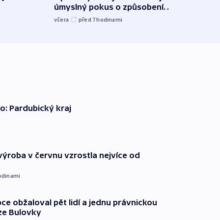
úmyslný pokus o způsobení
i sví
exploze
včera
před 7
hodinami
včera
o: Pardubický kraj
ýroba v červnu vzrostla nejvíce od
odinami
ce obžaloval pět lidí a jednu právnickou
ze Bulovky