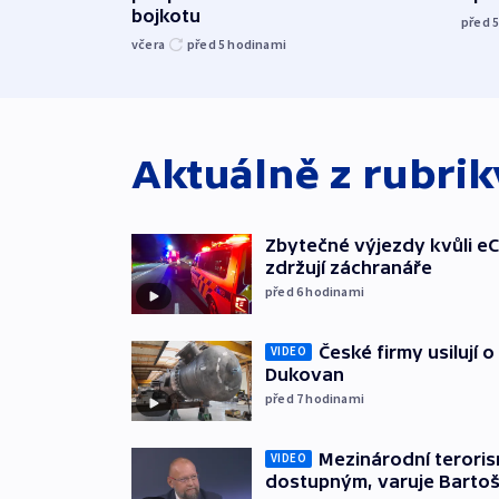
bojkotu
před 
včera
před 5
hodinami
Aktuálně z rubri
Zbytečné výjezdy kvůli eC
zdržují záchranáře
před 6
hodinami
České firmy usilují 
VIDEO
Dukovan
před 7
hodinami
Mezinárodní teroris
VIDEO
dostupným, varuje Barto