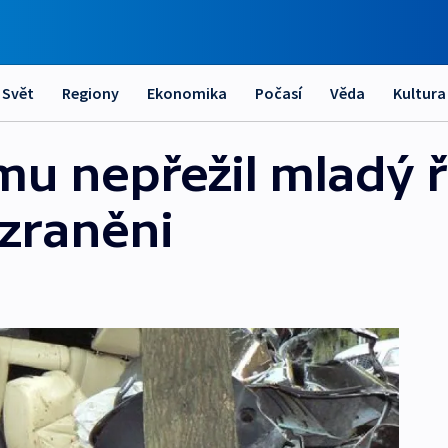
Svět
Regiony
Ekonomika
Počasí
Věda
Kultura
u nepřežil mladý řid
 zraněni