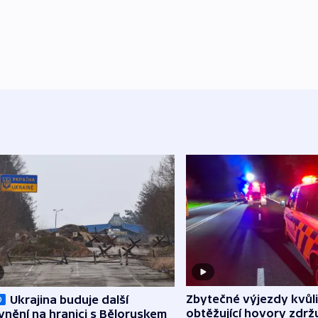
Zbytečné výjezdy kvůli
Ukrajina buduje další
O
obtěžující hovory zdržu
nění na hranici s Běloruskem