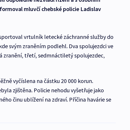
formoval mluvčí chebské policie Ladislav
sportoval vrtulník letecké záchranné služby do
 kde svým zraněním podlehl. Dva spolujezdci ve
ká zranění, třetí, sedmnáctiletý spolujezdec,
ěžně vyčíslena na částku 20 000 korun.
yla zjištěna. Policie nehodu vyšetřuje jako
ého činu ublížení na zdraví. Příčina havárie se