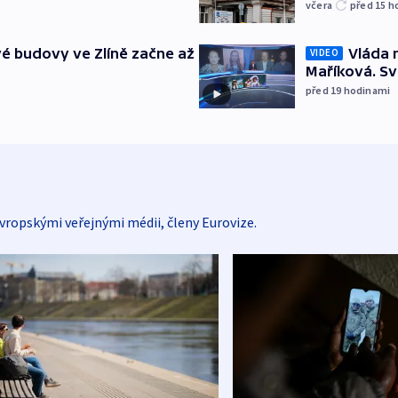
včera
před 15
h
é budovy ve Zlíně začne až
Vláda 
VIDEO
Maříková. Sv
před 19
hodinami
vropskými veřejnými médii, členy Eurovize.