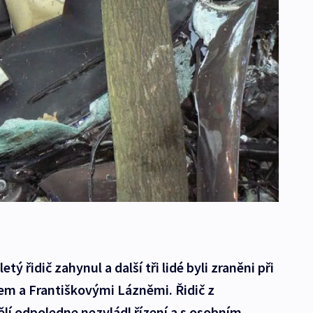
tý řidič zahynul a další tři lidé byli zraněni při
m a Františkovými Lázněmi. Řidič z
lí odpoledne nezvládl řízení a s osobním