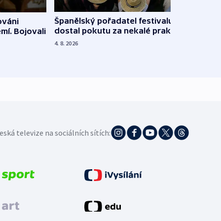
Španělský pořadatel festivalu
ováni
Lesn
dostal pokutu za nekalé praktiky
mí. Bojovali
dopa
zdrav
4. 8. 2026
4. 8. 20
eská televize na sociálních sítích: