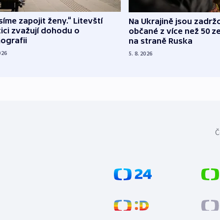
íme zapojit ženy.“ Litevští
Na Ukrajině jsou zadrž
tici zvažují dohodu o
občané z více než 50 ze
ografii
na straně Ruska
026
5. 8. 2026
Č