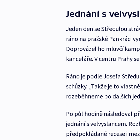
Jednání s velvys
Jeden den se Středulou strá
ráno na pražské Pankráci vyr
Doprovázel ho mluvčí kampan
kanceláře. V centru Prahy se
Ráno je podle Josefa Středul
schůzky. „Takže je to vlastně
rozeběhneme po dalších jedná
Po půl hodině následoval p
jednání s velvyslancem. Rozh
předpokládané recese i mezd.