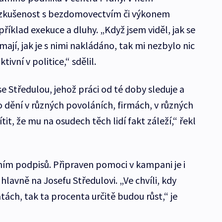
jí zkušenost s bezdomovectvím či výkonem
příklad exekuce a dluhy. „Když jsem viděl, jak se
 mají, jak je s nimi nakládáno, tak mi nezbylo nic
vní v politice,“ sdělil.
se Středulou, jehož práci od té doby sleduje a
 dění v různých povoláních, firmách, v různých
ítit, že mu na osudech těch lidí fakt záleží,“ řekl
ím podpisů. Připraven pomoci v kampani je i
to hlavně na Josefu Středulovi. „Ve chvíli, kdy
ách, tak ta procenta určitě budou růst,“ je