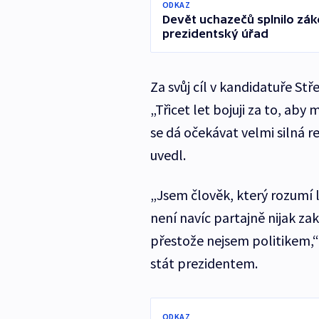
ODKAZ
Devět uchazečů splnilo zá
prezidentský úřad
Za svůj cíl v kandidatuře Stře
„Třicet let bojuji za to, aby 
se dá očekávat velmi silná re
uvedl.
„Jsem člověk, který rozumí 
není navíc partajně nijak zak
přestože nejsem politikem,“
stát prezidentem.
ODKAZ