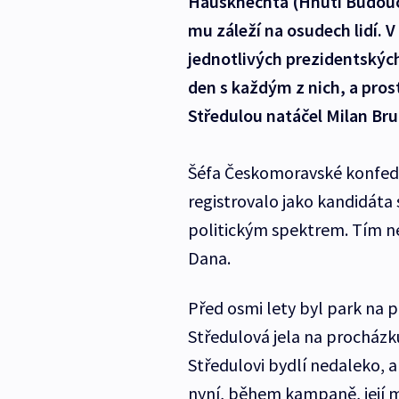
Hausknechta (Hnutí Budoucn
mu záleží na osudech lidí. 
jednotlivých prezidentských
den s každým z nich, a prost
Středulou natáčel Milan Bru
Šéfa Českomoravské konfede
registrovalo jako kandidáta 
politickým spektrem. Tím n
Dana.
Před osmi lety byl park na
Středulová jela na procház
Středulovi bydlí nedaleko, a
nyní, během kampaně, její m