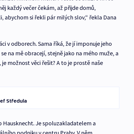
 něj každý večer čekám, až přijde domů,
i, abychom si řekli pár milých slov,“ řekla Dana
ci v odborech. Sama říká, že jí imponuje jeho
se na mě obracejí, stejně jako na mého muže, a
 je možnost věci řešit? A to je prostě naše
ef Středula
lip Hausknecht. Je spoluzakladatelem a
álního podniku v centru Prahy. V něm