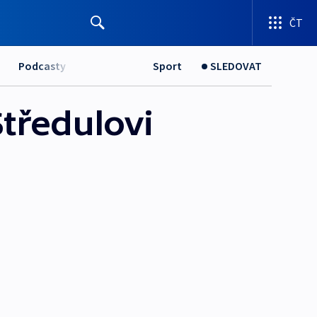
ČT
Podcasty
Sport
SLEDOVAT
Středulovi