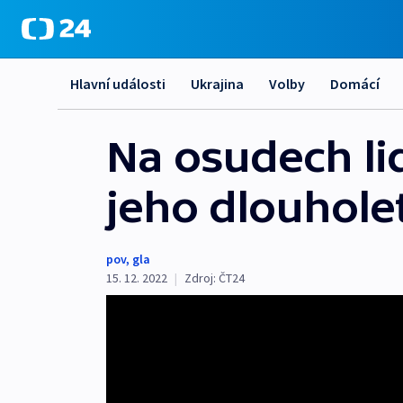
Hlavní události
Ukrajina
Volby
Domácí
Na osudech lid
jeho dlouhole
pov
,
gla
15. 12. 2022
|
Zdroj:
ČT24