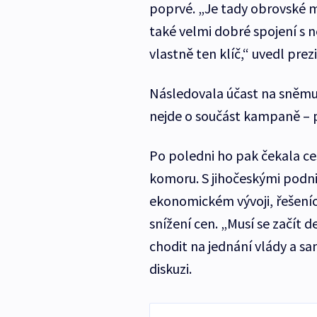
poprvé. „Je tady obrovské 
také velmi dobré spojení s
vlastně ten klíč,“ uvedl pre
Následovala účast na sněmu 
nejde o součást kampaně – p
Po poledni ho pak čekala c
komoru. S jihočeskými podni
ekonomickém vývoji, řešeníc
snížení cen. „Musí se začít 
chodit na jednání vlády a sa
diskuzi.