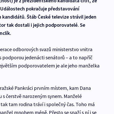
ost) je z prezidentského kandidáta cítit, že
V Událostech pokračuje představování
 kandidátů. Štáb České televize strávil jeden
or tak dostali i jejich podporovatelé. Se
nclík.
race odborových svazů ministerstvo vnitra
s podporou jedenácti senátorů – a to napříč
ejvětším podporovatelem je ale jeho manželka
 pražské Pankráci prvním místem, kam Dana
ku s čerstvě narozeným synem. Manželé
 tak tam rodina tráví i společný čas. Toho má
anžel mnohem méně. Přesto se snaží s ní i se