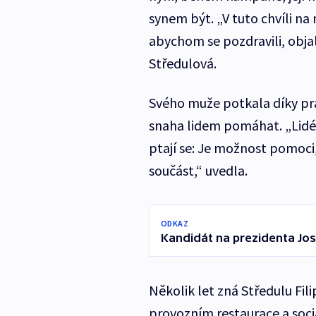
synem být. „V tuto chvíli na
abychom se pozdravili, objal
Středulová.
Svého muže potkala díky prá
snaha lidem pomáhat. „Lidé 
ptají se: Je možnost pomoci,
součást,“ uvedla.
ODKAZ
Kandidát na prezidenta Jos
Několik let zná Středulu Fi
provozním restaurace a soci