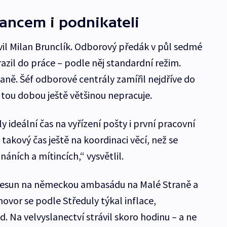
lancem i podnikateli
vil Milan Brunclík. Odborový předák v půl sedmé
azil do práce – podle něj standardní režim.
ě. Šéf odborové centrály zamířil nejdříve do
 tou dobou ještě většinou nepracuje.
y ideální čas na vyřízení pošty i první pracovní
 takový čas ještě na koordinaci věcí, než se
ních a mítincích,“ vysvětlil.
řesun na německou ambasádu na Malé Straně a
ovor se podle Středuly týkal inflace,
 Na velvyslanectví strávil skoro hodinu – a ne