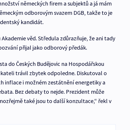
množství německých firem a subjektů a já mám
 německým odborovým svazem DGB, takže to je
zidentský kandidát.
Akademie věd. Středula zdůrazňuje, že ani tady
ozvání přijal jako odborový předák.
esta do Českých Budějovic na Hospodářskou
kateli trávil zbytek odpoledne. Diskutoval o
h inflace i možném zestátnění energetiky a
debata. Bez debaty to nejde. Prezident může
mozřejmě také jsou to další konzultace,“ řekl v