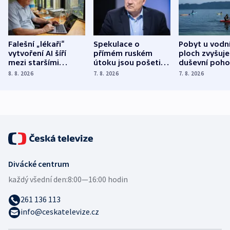
Falešní „lékaři“
Spekulace o
Pobyt u vodn
vytvoření AI šíří
přímém ruském
ploch zvyšuje
mezi staršími
útoku jsou pošetilé,
duševní poho
Poláky nebezpečné
míní estonský
ukázala
8. 8. 2026
7. 8. 2026
7. 8. 2026
zdravotní rady
bezpečnostní
mezinárodní 
expert
Divácké centrum
každý všední den:
8:00—16:00 hodin
261 136 113
info@ceskatelevize.cz