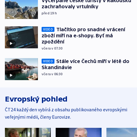
Vyčerpané české turisty v Rakousku
zachraňovaly vrtulníky
před 19
h
Tlačítko pro snadné vrácení
VIDEO
zboží míří na e-shopy. Byť má
zpoždění
včera v 07:30
Stále více Čechů míří v létě do
VIDEO
Skandinávie
včera v 06:30
Evropský pohled
ČT24 každý den vybírá z obsahu publikovaného evropskými
veřejnými médii, členy Eurovize.