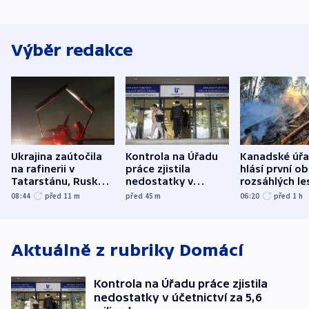
Výběr redakce
Ukrajina zaútočila
Kontrola na Úřadu
Kanadské úř
na rafinerii v
práce zjistila
hlásí první o
Tatarstánu, Rusko
nedostatky v
rozsáhlých le
udeřilo na Sumy a
účetnictví za 5,6
požárů
08:44
před 11
m
před 45
m
06:20
před 1
h
Oděsu
miliardy
Aktuálně z rubriky
Domácí
Kontrola na Úřadu práce zjistila
nedostatky v účetnictví za 5,6