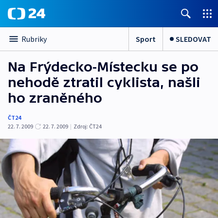
Sport
SLEDOVAT
Rubriky
Na Frýdecko-Místecku se po
nehodě ztratil cyklista, našli
ho zraněného
ČT24
22. 7. 2009
22. 7. 2009
|
Zdroj:
ČT24