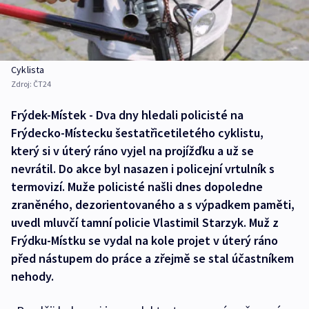
Cyklista
Zdroj:
ČT24
Frýdek-Místek - Dva dny hledali policisté na
Frýdecko-Místecku šestatřicetiletého cyklistu,
který si v úterý ráno vyjel na projížďku a už se
nevrátil. Do akce byl nasazen i policejní vrtulník s
termovizí. Muže policisté našli dnes dopoledne
zraněného, dezorientovaného a s výpadkem paměti,
uvedl mluvčí tamní policie Vlastimil Starzyk. Muž z
Frýdku-Místku se vydal na kole projet v úterý ráno
před nástupem do práce a zřejmě se stal účastníkem
nehody.