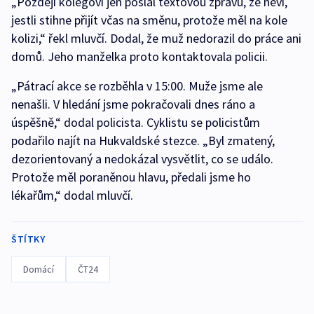
„Později kolegovi jen poslal textovou zprávu, že neví,
jestli stihne přijít včas na směnu, protože měl na kole
kolizi,“ řekl mluvčí. Dodal, že muž nedorazil do práce ani
domů. Jeho manželka proto kontaktovala policii.
„Pátrací akce se rozběhla v 15:00. Muže jsme ale
nenašli. V hledání jsme pokračovali dnes ráno a
úspěšně,“ dodal policista. Cyklistu se policistům
podařilo najít na Hukvaldské stezce. „Byl zmatený,
dezorientovaný a nedokázal vysvětlit, co se událo.
Protože měl poraněnou hlavu, předali jsme ho
lékařům,“ dodal mluvčí.
ŠTÍTKY
Domácí
ČT24