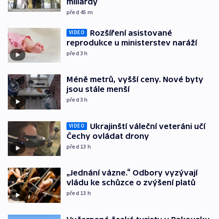
miliardy
před 45
m
Rozšíření asistované
VIDEO
reprodukce u ministerstev naráží
před 3
h
Méně metrů, vyšší ceny. Nové byty
jsou stále menší
před 3
h
Ukrajinští váleční veteráni učí
VIDEO
Čechy ovládat drony
před 13
h
„Jednání vázne.“ Odbory vyzývají
vládu ke schůzce o zvýšení platů
před 13
h