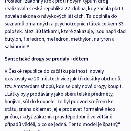
Poslední zákonný krok proti novým typům drog
realizovala Česká republika 22. dubna, kdy začala platit
novela zákona o návykových látkách. Ta doplnila do
seznamů omamných a psychotropních látek celkem 33
položek. Mezi 30 látkami, které zakazuje, jsou například
butylon, flefedron, mefedron, methylon, nafyron a
salvinorin A.
Syntetické drogy se prodaly i dětem
V České republice do začátku platnosti novely
existovaly ve 20 městech více jak tři desítky obchodů,
tzv. Amsterdam shopů, kde se daly nové drogy koupit.
„Látky byly prodávány jako sběratelské předměty,
hnojivo, sůl do koupele. To byl podvod směrem ke
státu, snaha oklamat jej a prodávat formálně něco
jiného, i když zákazníci pravděpodobně ve většině
případů věděli, o co se jedná. Tento model je špatný,“