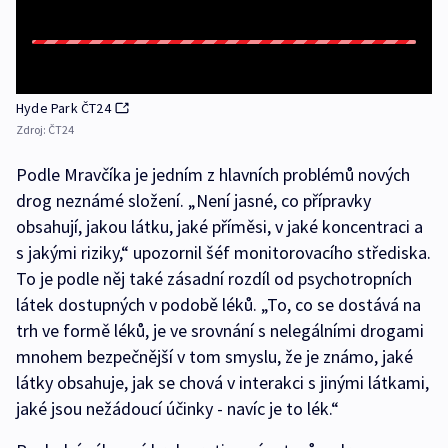
Hyde Park ČT24
Zdroj:
ČT24
Podle Mravčíka je jedním z hlavních problémů nových
drog neznámé složení. „Není jasné, co přípravky
obsahují, jakou látku, jaké příměsi, v jaké koncentraci a
s jakými riziky,“ upozornil šéf monitorovacího střediska.
To je podle něj také zásadní rozdíl od psychotropních
látek dostupných v podobě léků. „To, co se dostává na
trh ve formě léků, je ve srovnání s nelegálními drogami
mnohem bezpečnější v tom smyslu, že je známo, jaké
látky obsahuje, jak se chová v interakci s jinými látkami,
jaké jsou nežádoucí účinky - navíc je to lék.“