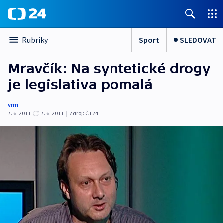
Sport
SLEDOVAT
Rubriky
Mravčík: Na syntetické drogy
je legislativa pomalá
vrm
7. 6. 2011
7. 6. 2011
|
Zdroj:
ČT24