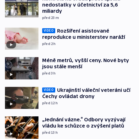
nedostatky v účetnictví za 5,6
miliardy
před 23
m
Rozšíření asistované
VIDEO
reprodukce u ministerstev naráží
před 2
h
Méně metrů, vyšší ceny. Nové byty
jsou stále menší
před 3
h
Ukrajinští váleční veteráni učí
VIDEO
Čechy ovládat drony
před 12
h
„Jednání vázne.“ Odbory vyzývají
vládu ke schůzce o zvýšení platů
před 13
h