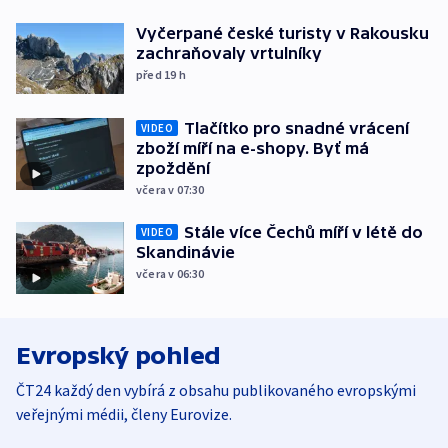
Vyčerpané české turisty v Rakousku
zachraňovaly vrtulníky
před 19
h
Tlačítko pro snadné vrácení
VIDEO
zboží míří na e-shopy. Byť má
zpoždění
včera v 07:30
Stále více Čechů míří v létě do
VIDEO
Skandinávie
včera v 06:30
Evropský pohled
ČT24 každý den vybírá z obsahu publikovaného evropskými
veřejnými médii, členy Eurovize.