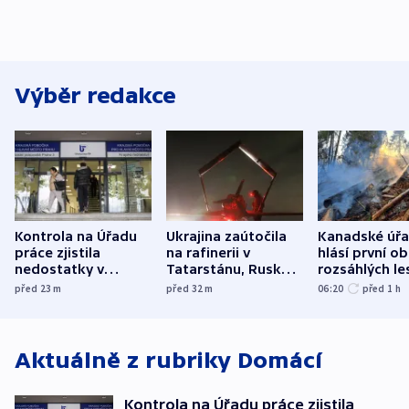
Výběr redakce
Kontrola na Úřadu
Ukrajina zaútočila
Kanadské úř
práce zjistila
na rafinerii v
hlásí první o
nedostatky v
Tatarstánu, Rusko
rozsáhlých le
účetnictví za 5,6
bombardovalo
požárů
před 23
m
před 32
m
06:20
před 1
h
miliardy
Sumy
Aktuálně z rubriky
Domácí
Kontrola na Úřadu práce zjistila