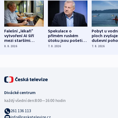
Falešní „lékaři“
Spekulace o
Pobyt u vodn
vytvoření AI šíří
přímém ruském
ploch zvyšuje
mezi staršími
útoku jsou pošetilé,
duševní poho
Poláky nebezpečné
míní estonský
ukázala
8. 8. 2026
7. 8. 2026
7. 8. 2026
zdravotní rady
bezpečnostní
mezinárodní 
expert
Divácké centrum
každý všední den:
8:00—16:00 hodin
261 136 113
info@ceskatelevize.cz