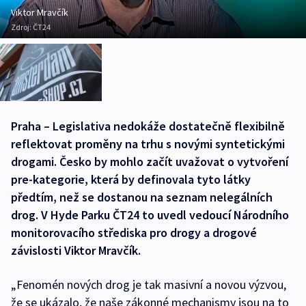
Viktor Mravčík
Zdroj:
ČT24
Praha – Legislativa nedokáže dostatečně flexibilně
reflektovat proměny na trhu s novými syntetickými
drogami. Česko by mohlo začít uvažovat o vytvoření
pre-kategorie, která by definovala tyto látky
předtím, než se dostanou na seznam nelegálních
drog. V Hyde Parku ČT24 to uvedl vedoucí Národního
monitorovacího střediska pro drogy a drogové
závislosti Viktor Mravčík.
„Fenomén nových drog je tak masivní a novou výzvou,
že se ukázalo, že naše zákonné mechanismy jsou na to