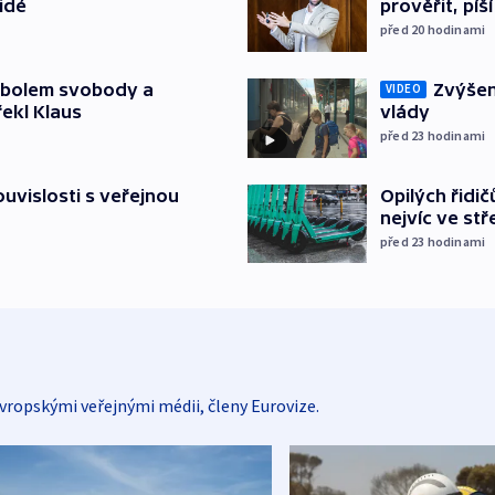
prověřit, pí
lidé
před 20
hodinami
Zvýšení
mbolem svobody a
VIDEO
vlády
řekl Klaus
před 23
hodinami
Opilých řidi
souvislosti s veřejnou
nejvíc ve st
před 23
hodinami
vropskými veřejnými médii, členy Eurovize.