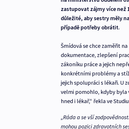
zastupovat zájmy více než 1
důležité, aby sestry měly n
případě potřeby obrátit.
Šmídová se chce zaměřit na 
dokumentace, zlepšení prac
zákoníku práce a jejich nepř
konkrétními problémy a stíž
jejich spolupráci s lékaři.
velmi pomohlo, kdyby byla 
hned i lékař,“ řekla ve Studi
„Ráda a se vší zodpovědností
mohou pozici zdravotních se