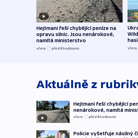
Ukra
Hejtmani řeší chybějící peníze na
Wild
opravu silnic. Jsou nenárokové,
hasi
namítá ministerstvo
včera
včera
před 8
hodinami
Aktuálně z rubri
Hejtmani řeší chybějící pen
nenárokové, namítá minis
včera
před 8
hodinami
Policie vyšetřuje násilný 