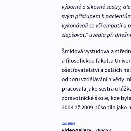
výborné a šikovné sestry, ale
svým přístupem k pacientům 
vykonávali se vší empatií a 
zlepšovat,“
uvedla při dnešn
Šmídová vystudovala střední
a filosofickou fakultu Unive
ošetřovatelství a dalších ne
odboru vzdělávání a vědy min
pracovala jako sestra u lůžk
zdravotnické škole, kde byla
2004 až 2009 působila jako h
GALERIE
videogallery_386453