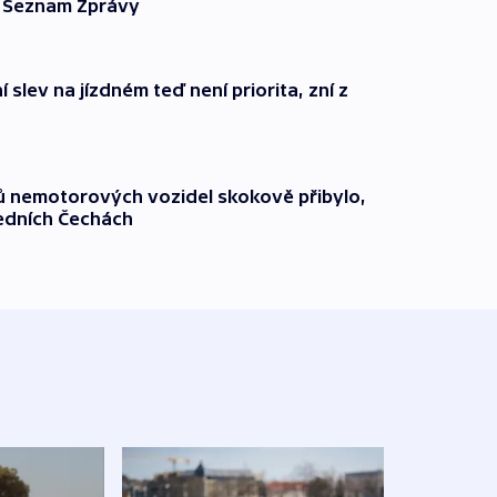
ší Seznam Zprávy
 slev na jízdném teď není priorita, zní z
čů nemotorových vozidel skokově přibylo,
ředních Čechách