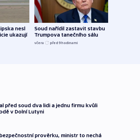
Lipska nesl
Soud nařídil zastavit stavbu
Žido
icie ukazují
Trumpova tanečního sálu
břehu
kriti
včera
před 9
hodinami
před 9
l před soud dva lidi a jednu firmu kvůli
odě v Dolní Lutyni
l bezpečnostní prověrku, ministr to nechá