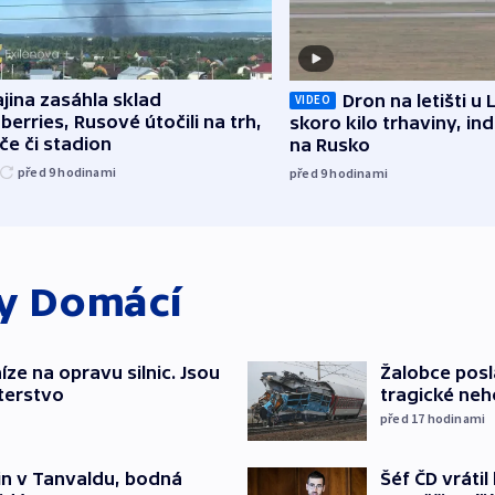
jina zasáhla sklad
Dron na letišti u 
VIDEO
berries, Rusové útočili na trh,
skoro kilo trhaviny, ind
če či stadion
na Rusko
před 9
hodinami
před 9
hodinami
ky
Domácí
íze na opravu silnic. Jsou
Žalobce posla
terstvo
tragické neh
před 17
hodinami
Šéf ČD vráti
čin v Tanvaldu, bodná