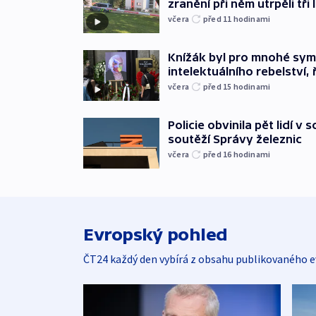
zranění při něm utrpěli tři 
včera
před 11
hodinami
Knížák byl pro mnohé sy
intelektuálního rebelství, 
včera
před 15
hodinami
Policie obvinila pět lidí v 
soutěží Správy železnic
včera
před 16
hodinami
Evropský pohled
ČT24 každý den vybírá z obsahu publikovaného e