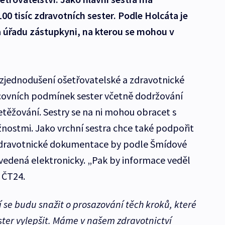
00 tisíc zdravotních sester. Podle Holcáta je
a úřadu zástupkyni, na kterou se mohou v
zjednodušení ošetřovatelské a zdravotnické
ovních podmínek sester včetně dodržování
etěžování. Sestry se na ni mohou obracet s
nostmi. Jako vrchní sestra chce také podpořit
 U zdravotnické dokumentace by podle Šmídové
vedená elektronicky. „Pak by informace veděl
u ČT24.
 se budu snažit o prosazování těch kroků, které
ster vylepšit. Máme v našem zdravotnictví