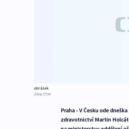
obrázek
Zdroj:
ČT24
Praha - V Česku ode dneška 
zdravotnictví Martin Holcá
na ministerstvu oddělení oš