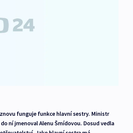
znovu funguje funkce hlavní sestry. Ministr
t do ní jmenoval Alenu Šmídovou. Dosud vedla
etřovatelství. Jako hlavní sestra má