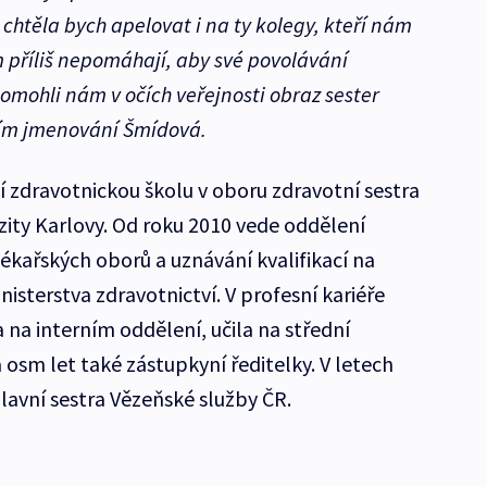
 chtěla bych apelovat i na ty kolegy, kteří nám
příliš nepomáhají, aby své povolávání
pomohli nám v očích veřejnosti obraz sester
ím jmenování Šmídová.
 zdravotnickou školu v oboru zdravotní sestra
rzity Karlovy. Od roku 2010 vede oddělení
lékařských oborů a uznávání kvalifikací na
isterstva zdravotnictví. V profesní kariéře
a na interním oddělení, učila na střední
 osm let také zástupkyní ředitelky. V letech
lavní sestra Vězeňské služby ČR.