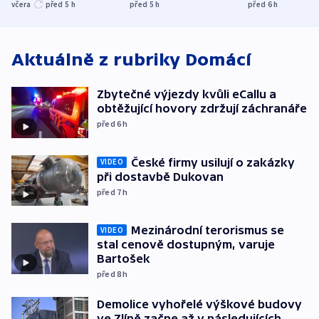
UEFA trvá na
s Běloruskem
zdržují záchr
včera
před 5
h
před 5
h
před 6
h
bojkotu
Aktuálně z rubriky
Domácí
Zbytečné výjezdy kvůli eCallu a
obtěžující hovory zdržují záchranáře
před 6
h
České firmy usilují o zakázky
VIDEO
při dostavbě Dukovan
před 7
h
Mezinárodní terorismus se
VIDEO
stal cenově dostupným, varuje
Bartošek
před 8
h
Demolice vyhořelé výškové budovy
ve Zlíně začne až v následujících