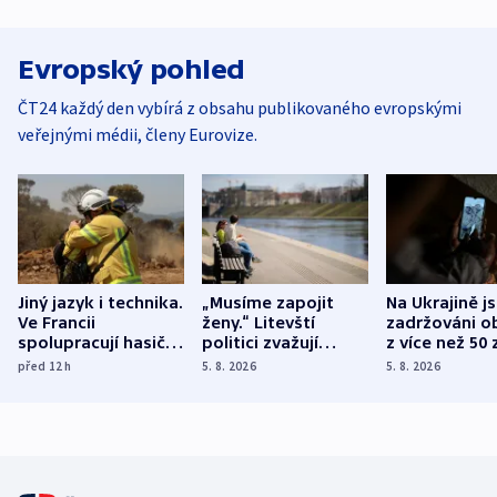
Evropský pohled
ČT24 každý den vybírá z obsahu publikovaného evropskými
veřejnými médii, členy Eurovize.
Jiný jazyk i technika.
„Musíme zapojit
Na Ukrajině j
Ve Francii
ženy.“ Litevští
zadržováni o
spolupracují hasiči z
politici zvažují
z více než 50 
různých zemí
dohodu o
Bojovali na s
před 12
h
5. 8. 2026
5. 8. 2026
demografii
Ruska