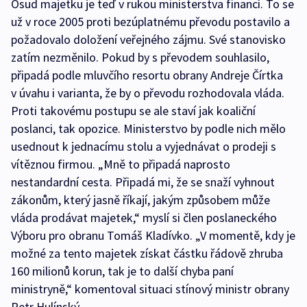
Osud majetku je teď v rukou ministerstva financí. To se
už v roce 2005 proti bezúplatnému převodu postavilo a
požadovalo doložení veřejného zájmu. Své stanovisko
zatím nezměnilo. Pokud by s převodem souhlasilo,
připadá podle mluvčího resortu obrany Andreje Čírtka
v úvahu i varianta, že by o převodu rozhodovala vláda.
Proti takovému postupu se ale staví jak koaliční
poslanci, tak opozice. Ministerstvo by podle nich mělo
usednout k jednacímu stolu a vyjednávat o prodeji s
vítěznou firmou. „Mně to připadá naprosto
nestandardní cesta. Připadá mi, že se snaží vyhnout
zákonům, který jasně říkají, jakým způsobem může
vláda prodávat majetek,“ myslí si člen poslaneckého
Výboru pro obranu Tomáš Kladívko. „V momentě, kdy je
možné za tento majetek získat částku řádově zhruba
160 milionů korun, tak je to další chyba paní
ministryně,“ komentoval situaci stínový ministr obrany
Petr Hulínský.