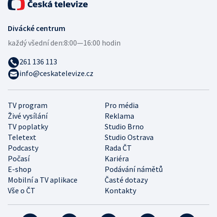
Divácké centrum
každý všední den:
8:00—16:00 hodin
261 136 113
info@ceskatelevize.cz
TV program
Pro média
Živé vysílání
Reklama
TV poplatky
Studio Brno
Teletext
Studio Ostrava
Podcasty
Rada ČT
Počasí
Kariéra
E-shop
Podávání námětů
Mobilní a TV aplikace
Časté dotazy
Vše o ČT
Kontakty