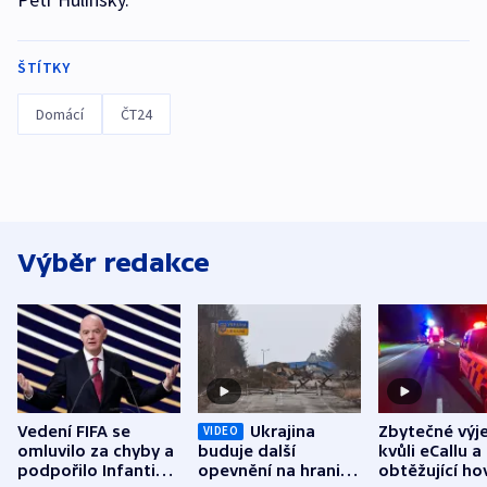
ŠTÍTKY
Domácí
ČT24
Výběr redakce
Vedení FIFA se
Ukrajina
Zbytečné výj
VIDEO
omluvilo za chyby a
buduje další
kvůli eCallu a
podpořilo Infantina.
opevnění na hranici
obtěžující ho