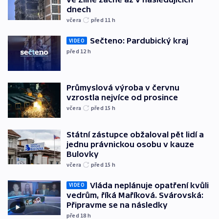
dnech
včera
před 11
h
Sečteno: Pardubický kraj
VIDEO
před 12
h
Průmyslová výroba v červnu
vzrostla nejvíce od prosince
včera
před 15
h
Státní zástupce obžaloval pět lidí a
jednu právnickou osobu v kauze
Bulovky
včera
před 15
h
Vláda neplánuje opatření kvůli
VIDEO
vedrům, říká Maříková. Svárovská:
Připravme se na následky
před 18
h