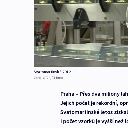
Svatomartinské 2012
Zdroj:
ČT24/ČT Brno
Praha – Přes dva miliony la
Jejich počet je rekordní, opr
Svatomartinské letos získal
I počet vzorků je vyšší než l