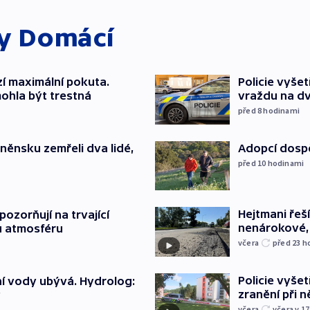
ky
Domácí
í maximální pokuta.
Policie vyše
ohla být trestná
vraždu na d
před 8
hodinami
něnsku zemřeli dva lidé,
Adopcí dospě
před 10
hodinami
Hejtmani řeší
ozorňují na trvající
nenárokové, 
u atmosféru
včera
před 23
h
Policie vyšet
í vody ubývá. Hydrolog:
zranění při ně
y
včera
včera v 17