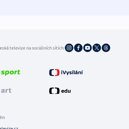
5. 8. 20
eská televize na sociálních sítích:
din
levize.cz