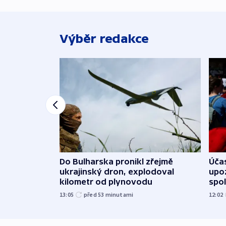
Výběr redakce
Do Bulharska pronikl zřejmě
Účas
ukrajinský dron, explodoval
upoz
kilometr od plynovodu
spo
13:05
před 53
minutami
12:02