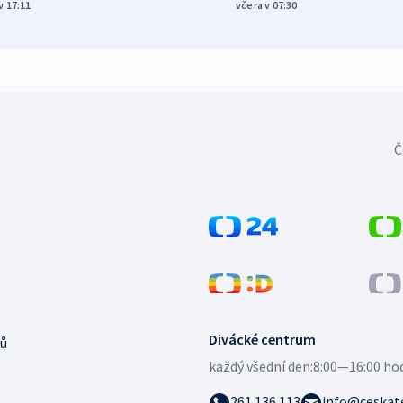
v 17:11
včera v 07:30
Č
Divácké centrum
ů
každý všední den:
8:00—16:00 ho
261 136 113
info@ceskate