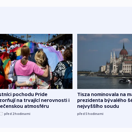
tníci pochodu Pride
Tisza nominovala na 
orňují na trvající nerovnosti i
prezidenta bývalého š
lečenskou atmosféru
nejvyššího soudu
před 2
hodinami
před 5
hodinami