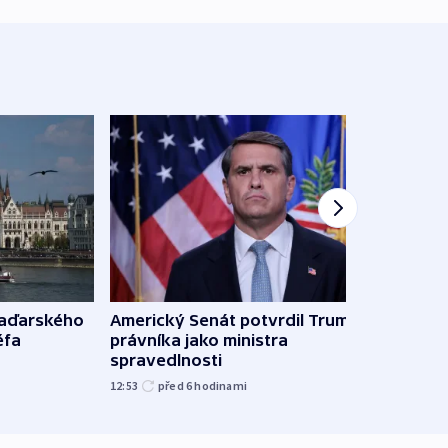
maďarského
Americký Senát potvrdil Trumpova
Ruský
éfa
právníka jako ministra
čtyři 
spravedlnosti
08:20
12:53
před 6
hodinami