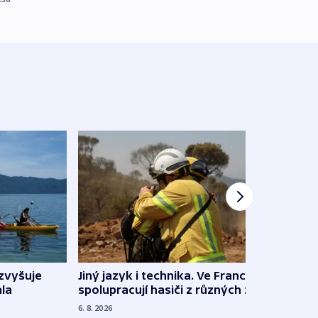
Jiný jazyk i technika. Ve Francii
zvyšuje
„Musí
spolupracují hasiči z různých zemí
la
polit
demo
6. 8. 2026