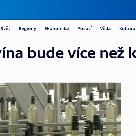
Svět
Regiony
Ekonomika
Počasí
Věda
Kultura
ína bude více než k