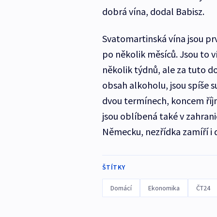
dobrá vína, dodal Babisz.
Svatomartinská vína jsou pr
po několik měsíců. Jsou to ví
několik týdnů, ale za tuto do
obsah alkoholu, jsou spíše s
dvou termínech, koncem říj
jsou oblíbená také v zahrani
Německu, nezřídka zamíří i d
ŠTÍTKY
Domácí
Ekonomika
ČT24