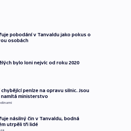
třuje pobodání v Tanvaldu jako pokus o
vou osobách
lých bylo loni nejvíc od roku 2020
 chybějící peníze na opravu silnic. Jsou
namítá ministerstvo
odinami
řuje násilný čin v Tanvaldu, bodná
m utrpěli tři lidé
:58