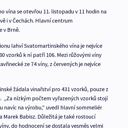
 vína se otevřou 11. listopadu v 11 hodin na
vě i v Čechách. Hlavní centrum
 v Brně.
ionu lahví Svatomartinského vína je nejvíce
0 vzorků k ní patří 106. Mezi růžovými víny
vřinecké ze 74 víny, z červených je nejvíce
nské žádala vinařství pro 431 vzorků, pouze z
. „Za nízkým počtem vyřazených vzorků stojí
su navíc na výrobu,“ uvedl hlavní sommeliér
 Marek Babisz. Důležitá je také rostoucí
víny, do hodnocení se dostala vesměs velmi