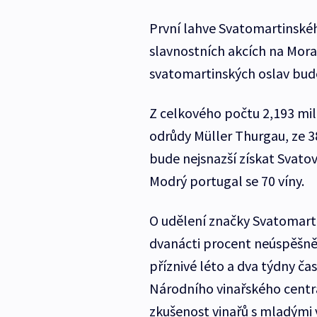
První lahve Svatomartinského
slavnostních akcích na Mora
svatomartinských oslav bude
Z celkového počtu 2,193 mil
odrůdy Müller Thurgau, ze 38
bude nejsnazší získat Svatova
Modrý portugal se 70 víny.
O udělení značky Svatomarti
dvanácti procent neúspěšně
příznivé léto a dva týdny ča
Národního vinařského centra
zkušenost vinařů s mladými 