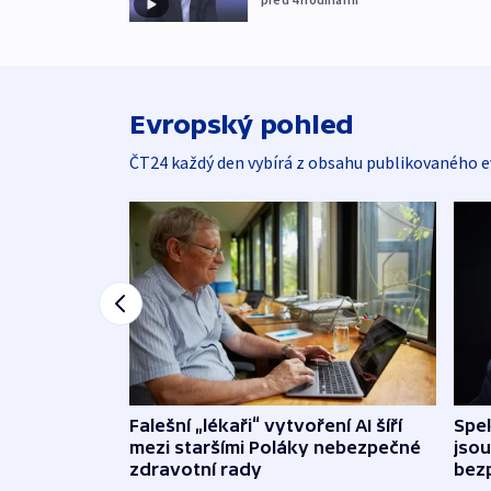
Evropský pohled
ČT24 každý den vybírá z obsahu publikovaného e
Falešní „lékaři“ vytvoření AI šíří
Spe
mezi staršími Poláky nebezpečné
jsou
zdravotní rady
bez