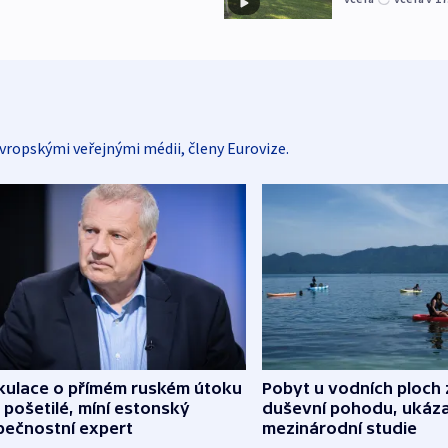
vropskými veřejnými médii, členy Eurovize.
kulace o přímém ruském útoku
Pobyt u vodních ploch 
 pošetilé, míní estonský
duševní pohodu, ukáza
pečnostní expert
mezinárodní studie