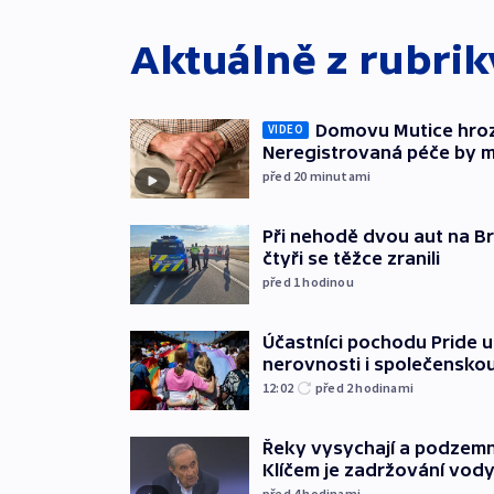
Aktuálně z rubri
Domovu Mutice hroz
VIDEO
Neregistrovaná péče by m
před 20
minutami
Při nehodě dvou aut na Br
čtyři se těžce zranili
před 1
hodinou
Účastníci pochodu Pride up
nerovnosti i společensko
12:02
před 2
hodinami
Řeky vysychají a podzemn
Klíčem je zadržování vod
před 4
hodinami