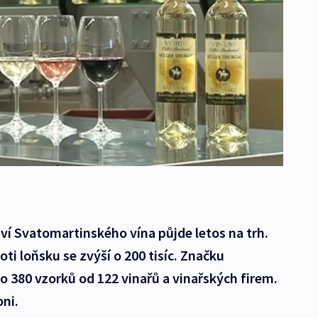
hví Svatomartinského vína půjde letos na trh.
oti loňsku se zvýší o 200 tisíc. Značku
o 380 vzorků od 122 vinařů a vinařských firem.
oni.