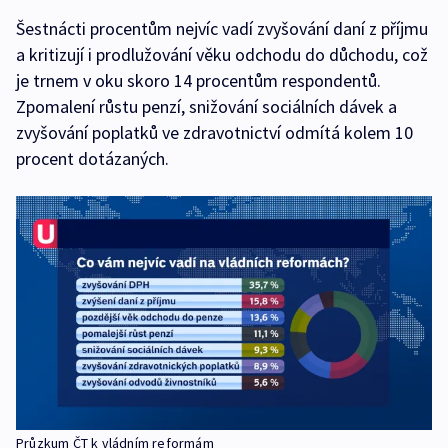
Šestnácti procentům nejvíc vadí zvyšování daní z příjmu
a kritizují i prodlužování věku odchodu do důchodu, což
je trnem v oku skoro 14 procentům respondentů.
Zpomalení růstu penzí, snižování sociálních dávek a
zvyšování poplatků ve zdravotnictví odmítá kolem 10
procent dotázaných.
Průzkum ČT k vládním reformám