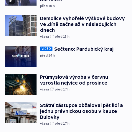
před 10
h
Demolice vyhořelé výškové budovy
ve Zlíně začne až v následujících
dnech
včera
před 13
h
Sečteno: Pardubický kraj
VIDEO
před 14
h
Průmyslová výroba v červnu
vzrostla nejvíce od prosince
včera
před 17
h
Státní zástupce obžaloval pět lidí a
jednu právnickou osobu v kauze
Bulovky
včera
před 17
h