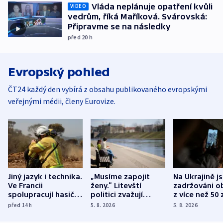
Vláda neplánuje opatření kvůli
VIDEO
vedrům, říká Maříková. Svárovská:
Připravme se na následky
před 20
h
Evropský pohled
ČT24 každý den vybírá z obsahu publikovaného evropskými
veřejnými médii, členy Eurovize.
Jiný jazyk i technika.
„Musíme zapojit
Na Ukrajině j
Ve Francii
ženy.“ Litevští
zadržováni o
spolupracují hasiči z
politici zvažují
z více než 50 
různých zemí
dohodu o
Bojovali na s
před 14
h
5. 8. 2026
5. 8. 2026
demografii
Ruska