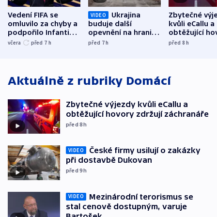
Vedení FIFA se
Ukrajina
Zbytečné výj
VIDEO
omluvilo za chyby a
buduje další
kvůli eCallu a
podpořilo Infantina.
opevnění na hranici
obtěžující ho
UEFA trvá na
s Běloruskem
zdržují záchr
včera
před 7
h
před 7
h
před 8
h
bojkotu
Aktuálně z rubriky
Domácí
Zbytečné výjezdy kvůli eCallu a
obtěžující hovory zdržují záchranáře
před 8
h
České firmy usilují o zakázky
VIDEO
při dostavbě Dukovan
před 9
h
Mezinárodní terorismus se
VIDEO
stal cenově dostupným, varuje
Bartošek