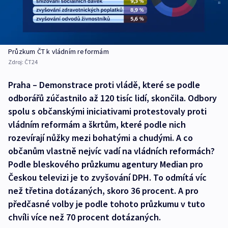
Průzkum ČT k vládním reformám
Zdroj:
ČT24
Praha – Demonstrace proti vládě, které se podle
odborářů zúčastnilo až 120 tisíc lidí, skončila. Odbory
spolu s občanskými iniciativami protestovaly proti
vládním reformám a škrtům, které podle nich
rozevírají nůžky mezi bohatými a chudými. A co
občanům vlastně nejvíc vadí na vládních reformách?
Podle bleskového průzkumu agentury Median pro
Českou televizi je to zvyšování DPH. To odmítá víc
než třetina dotázaných, skoro 36 procent. A pro
předčasné volby je podle tohoto průzkumu v tuto
chvíli více než 70 procent dotázaných.