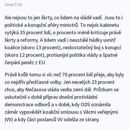
Zdroj:
ČT24
Ale nejsou to jen škrty, co lidem na vládě vadí. Jsou to i
politické a korupční aféry ministrů. To nejvíc kabinetu
vytýká 35 procent lidí, o procento méně kritizuje právě
škrty a reformy. A lidem vadí i neustálé hádky uvnitř
koalice (skoro 13 procent), nedostatečný boj s korupcí
(skoro 12 procent), protiunijní politika vlády a špatné
čerpání peněz z EU.
Právě kvůli tomu si víc než 70 procent lidí přeje, aby byly
co nejdřív předčasné volby. Jen necelých 23 procent
chce, aby Nečasova vláda vedla zemi dál. Průzkum se
uskutečnil v době příprav dnešní protivládní
demonstrace odborů a v době, kdy ODS oznámila
záměr vypovědět koaliční smlouvu s Věcmi veřejnými
(VV) a kdy část poslanců VV odešla ze strany.