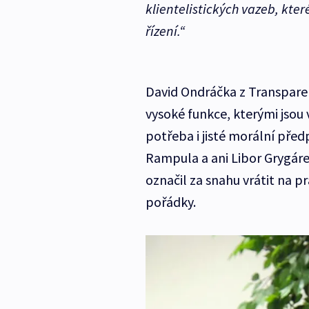
klientelistických vazeb, kt
řízení.“
David Ondráčka z Transparen
vysoké funkce, kterými jsou 
potřeba i jisté morální před
Rampula a ani Libor Grygár
označil za snahu vrátit na pr
pořádky.