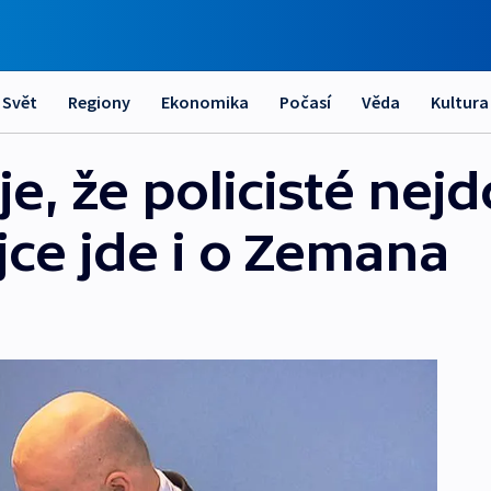
Svět
Regiony
Ekonomika
Počasí
Věda
Kultura
e, že policisté nej
jce jde i o Zemana