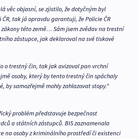
á věc objasní, se zjistilo, že dotyčným byl
i ČR, tak já opravdu garantuji, že Policie ČR
e zákony této země… Sám jsem zvědav na trestní
ního zástupce, jak deklaroval na své tiskové
 o trestný čin, tak jak avizoval pan vrchní
jmě osoby, který by tento trestný čin spáchaly
lé, by samozřejmě mohly zahlazovat stopy.“
fický problém představuje bezpečnost
udců a státních zástupců. BIS zaznamenala
e na osoby z kriminálního prostředí či existenci