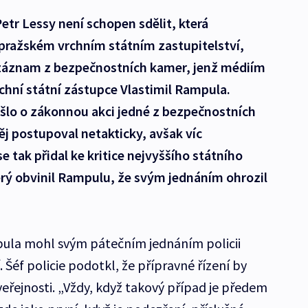
Petr Lessy není schopen sdělit, která
a pražském vrchním státním zastupitelství,
ozáznam z bezpečnostních kamer, jenž médiím
chní státní zástupce Vlastimil Rampula.
 šlo o zákonnou akci jedné z bezpečnostních
j postupoval netakticky, avšak víc
 tak přidal ke kritice nejvyššího státního
rý obvinil Rampulu, že svým jednáním ohrozil
pula mohl svým pátečním jednáním policii
 Šéf policie podotkl, že přípravné řízení by
řejnosti. „Vždy, když takový případ je předem