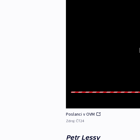
Poslanci v OVM
Zdroj:
ČT24
Petr Lessy