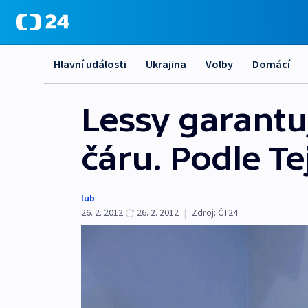
Hlavní události
Ukrajina
Volby
Domácí
Lessy garantuj
čáru. Podle Te
lub
26. 2. 2012
26. 2. 2012
|
Zdroj:
ČT24