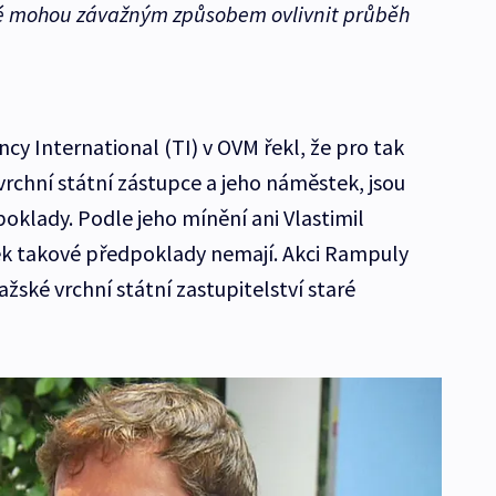
eré mohou závažným způsobem ovlivnit průběh
cy International (TI) v OVM řekl, že pro tak
vrchní státní zástupce a jeho náměstek, jsou
poklady. Podle jeho mínění ani Vlastimil
ek takové předpoklady nemají. Akci Rampuly
ažské vrchní státní zastupitelství staré