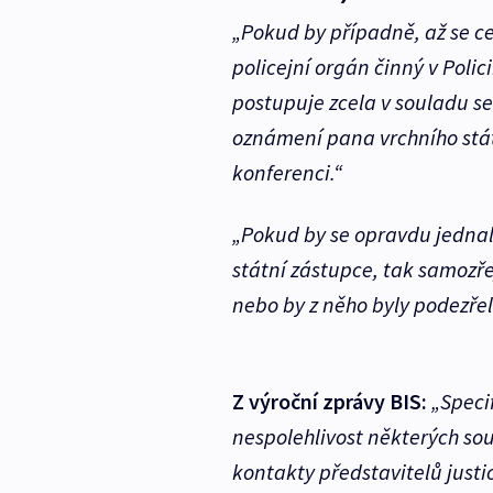
„Pokud by případně, až se cel
policejní orgán činný v Polici
postupuje zcela v souladu s
oznámení pana vrchního stát
konferenci.“
„Pokud by se opravdu jednalo
státní zástupce, tak samozře
nebo by z něho byly podezře
Z výroční zprávy BIS:
„Speci
nespolehlivost některých so
kontakty představitelů justic