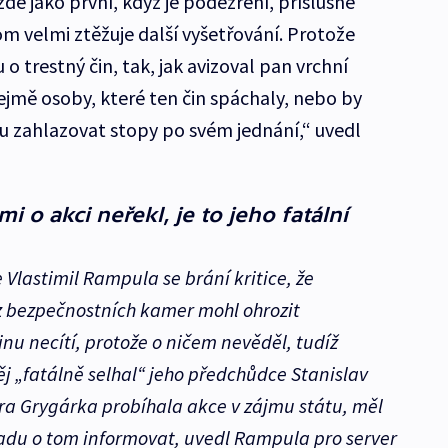
de jako první, když je podezření, příslušné
om velmi ztěžuje další vyšetřování. Protože
o trestný čin, tak, jak avizoval pan vrchní
ejmě osoby, které ten čin spáchaly, nebo by
 zahlazovat stopy po svém jednání,“ uvedl
 o akci neřekl, je to jeho fatální
 Vlastimil Rampula se brání kritice, že
 bezpečnostních kamer mohl ohrozit
nu necítí, protože o ničem nevěděl, tudíž
ěj „fatálně selhal“ jeho předchůdce Stanislav
ora Grygárka probíhala akce v zájmu státu, měl
řadu o tom informovat, uvedl Rampula pro server