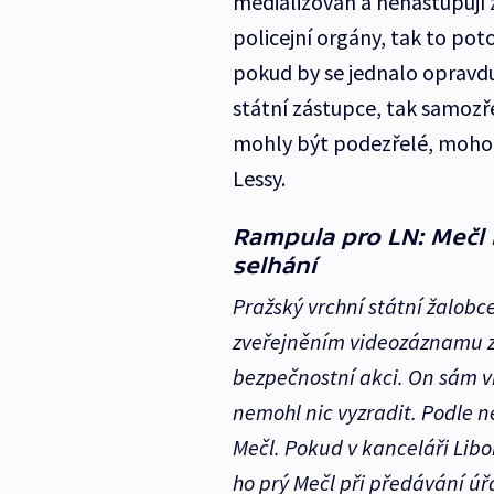
medializován a nenastupují z
policejní orgány, tak to pot
pokud by se jednalo opravdu 
státní zástupce, tak samozř
mohly být podezřelé, mohou
Lessy.
Rampula pro LN: Mečl mi
selhání
Pražský vrchní státní žalobce
zveřejněním videozáznamu z
bezpečnostní akci. On sám vi
nemohl nic vyzradit. Podle n
Mečl. Pokud v kanceláři Lib
ho prý Mečl při předávání ú