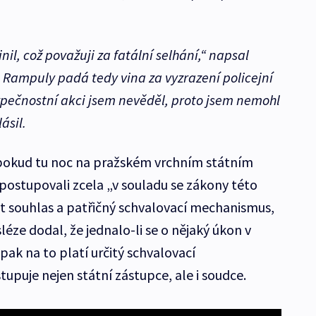
nil, což považuji za fatální selhání,“ napsal
 Rampuly padá tedy vina za vyzrazení policejní
pečnostní akci jsem nevěděl, proto jsem nemohl
ásil.
 pokud tu noc na pražském vrchním státním
, postupovali zcela „v souladu se zákony této
t souhlas a patřičný schvalovací mechanismus,
éze dodal, že jednalo-li se o nějaký úkon v
 pak na to platí určitý schvalovací
upuje nejen státní zástupce, ale i soudce.