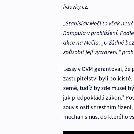
lidovky.cz.
„Stanislav Mečl to však neuči
Rampula v prohlášení. Podle
akce na Mečla. „O žádné bez
způsobit její vyzrazení,“ prohl
Lessy v OVM garantoval, že
zastupitelství byli policisté
země, tudíž by zde musel bý
jak předpokládá zákon.“ Posl
souvislosti s trestním řízení,
mechanismus, do kterého vst