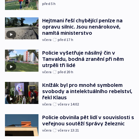
před 5
h
Hejtmani řeší chybějící peníze na
opravu silnic. Jsou nenárokové,
namítá ministerstvo
včera
před 17
h
Policie vyšetřuje násilný čin v
Tanvaldu, bodná zranění při něm
utrpěli tři lidé
včera
před 20
h
Knížák byl pro mnohé symbolem
svobody a intelektuálního rebelství,
řekl Klaus
včera
včera v 14:02
Policie obvinila pět lidí v souvislosti s
veřejnou soutěží Správy železnic
včera
včera v 13:21