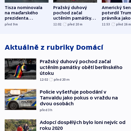
Tisza nominovala
Pražský duhový
Americký Sen
na maďarského
pochod začal
potvrdil Tru
prezidenta
uctěním památky
právníka jako
bývalého šéfa
obětí berlínského
ministra
před 9
m
12:02
před 20
m
12:53
před 26
nejvyššího soudu
útoku
spravedlnost
Aktuálně z rubriky
Domácí
Pražský duhový pochod začal
uctěním památky obětí berlínského
útoku
12:02
před 20
m
Policie vyšetřuje pobodání v
Tanvaldu jako pokus o vraždu na
dvou osobách
před 3
h
Adopcí dospělých bylo loni nejvíc od
roku 2020