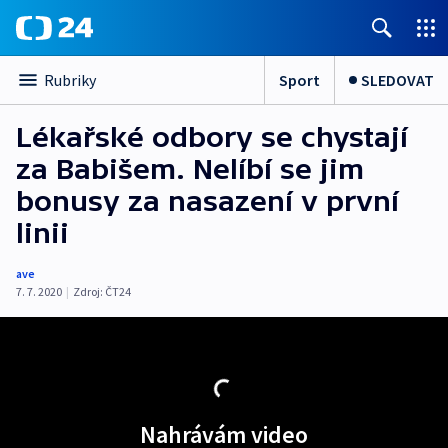
Sport
SLEDOVAT
Rubriky
Lékařské odbory se chystají
za Babišem. Nelíbí se jim
bonusy za nasazení v první
linii
ave
7. 7. 2020
|
Zdroj:
ČT24
Nahrávám video