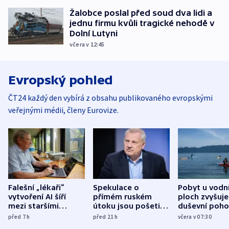
Žalobce poslal před soud dva lidi a
jednu firmu kvůli tragické nehodě v
Dolní Lutyni
včera v 12:45
Evropský pohled
ČT24 každý den vybírá z obsahu publikovaného evropskými
veřejnými médii, členy Eurovize.
Falešní „lékaři“
Spekulace o
Pobyt u vodn
vytvoření AI šíří
přímém ruském
ploch zvyšuje
mezi staršími
útoku jsou pošetilé,
duševní poho
Poláky nebezpečné
míní estonský
ukázala
před 7
h
před 21
h
včera v 07:30
zdravotní rady
bezpečnostní
mezinárodní 