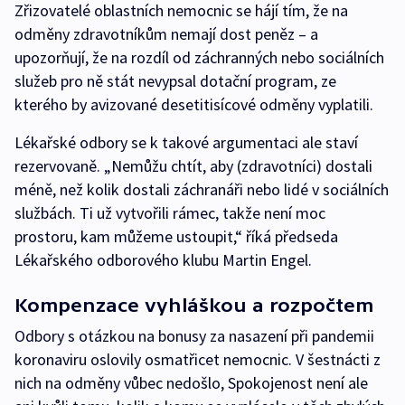
Zřizovatelé oblastních nemocnic se hájí tím, že na
odměny zdravotníkům nemají dost peněz – a
upozorňují, že na rozdíl od záchranných nebo sociálních
služeb pro ně stát nevypsal dotační program, ze
kterého by avizované desetitisícové odměny vyplatili.
Lékařské odbory se k takové argumentaci ale staví
rezervovaně. „Nemůžu chtít, aby (zdravotníci) dostali
méně, než kolik dostali záchranáři nebo lidé v sociálních
službách. Ti už vytvořili rámec, takže není moc
prostoru, kam můžeme ustoupit,“ říká předseda
Lékařského odborového klubu Martin Engel.
Kompenzace vyhláškou a rozpočtem
Odbory s otázkou na bonusy za nasazení při pandemii
koronaviru oslovily osmatřicet nemocnic. V šestnácti z
nich na odměny vůbec nedošlo, Spokojenost není ale