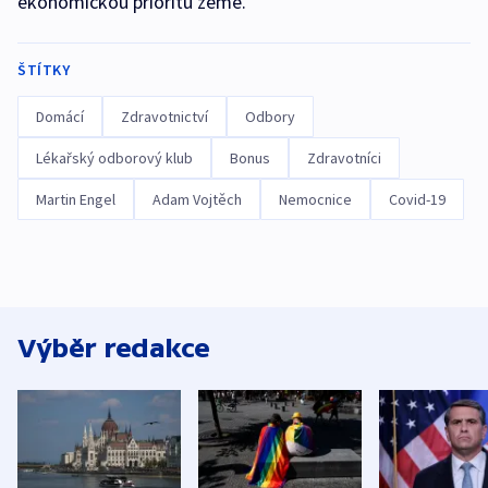
ekonomickou prioritu země.
ŠTÍTKY
Domácí
Zdravotnictví
Odbory
Lékařský odborový klub
Bonus
Zdravotníci
Martin Engel
Adam Vojtěch
Nemocnice
Covid-19
Výběr redakce