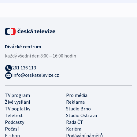
expert
Divácké centrum
každý všední den:
8:00—16:00 hodin
261 136 113
info@ceskatelevize.cz
TV program
Pro média
Živé vysílání
Reklama
TV poplatky
Studio Brno
Teletext
Studio Ostrava
Podcasty
Rada ČT
Počasí
Kariéra
E-shop
Podávání námětů