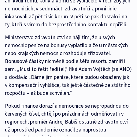
ani kvůli tomu, kolik a komu se vyplácelo v těch zbylých
nemocnicích; v sedmnácti zdravotníci z první linie
inkasovali až pět tisíc korun. V pěti se pak dostalo i na
ty, kteří s virem do bezprostředního kontaktu nepřišli.
Ministerstvo zdravotnictví se hájí tím, že u svých
nemocnic peníze na bonusy vyplatilo a že u městských
nebo krajských nemocnic rozhoduje zřizovatel.
Bonusové částky nicméně podle šéfa resortu zamíří i
sem. „Musí to řešit ředitel,“ říká Adam Vojtěch (za ANO)
a dodává: „Dáme jim peníze, které budou obsaženy jak
v kompenzační vyhlášce, tak ještě částečně ze státního
rozpočtu – až bude schválen.“
Pokud finance dorazí a nemocnice se nepropadnou do
červených čísel, chtějí po prázdninách odměňovat i v
regionech; premiér Andrej Babiš ostatně zdravotnictví
už uprostřed pandemie označil za naprostou