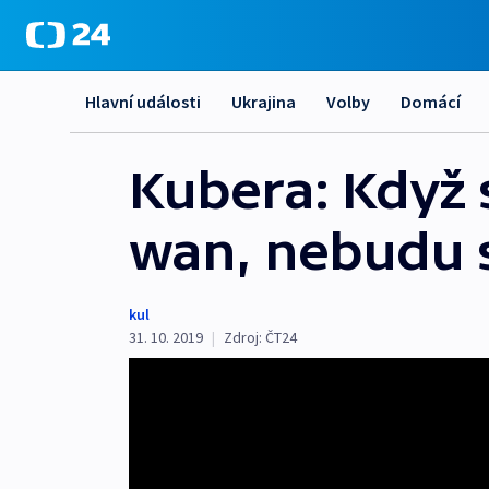
Hlavní události
Ukrajina
Volby
Domácí
Kubera: Když 
wan, nebudu s
kul
31. 10. 2019
|
Zdroj:
ČT24