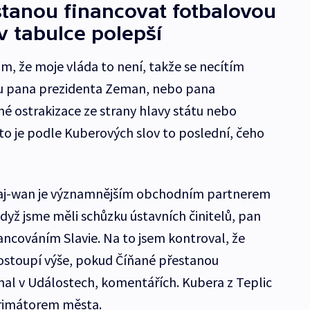
tanou financovat fotbalovou
 v tabulce polepší
m, že moje vláda to není, takže se necítím
ku pana prezidenta Zeman, nebo pana
né ostrakizace ze strany hlavy státu nebo
to je podle Kuberových slov to poslední, čeho
Tchaj-wan je významnějším obchodním partnerem
dyž jsme měli schůzku ústavních činitelů, pan
ncováním Slavie. Na to jsem kontroval, že
ostoupí výše, pokud Číňané přestanou
nal v Událostech, komentářích. Kubera z Teplic
primátorem města.