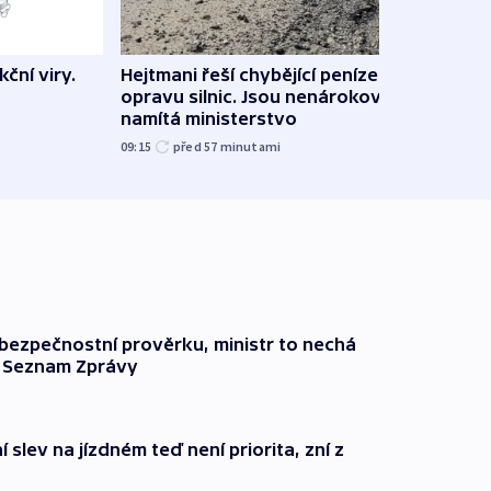
ční viry.
Hejtmani řeší chybějící peníze na
Virtu
opravu silnic. Jsou nenárokové,
Lékař
namítá ministerstvo
česk
09:15
před 57
minutami
před 1
l bezpečnostní prověrku, ministr to nechá
ší Seznam Zprávy
 slev na jízdném teď není priorita, zní z