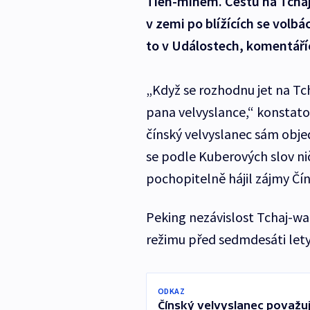
Ťien-minem. Cestu na Tchaj-
v zemi po blížících se volb
to v Událostech, komentáří
„Když se rozhodnu jet na T
pana velvyslance,“ konstato
čínský velvyslanec sám objed
se podle Kuberových slov n
pochopitelně hájil zájmy Čín
Peking nezávislost Tchaj-wa
režimu před sedmdesáti lety 
ODKAZ
Čínský velvyslanec považu