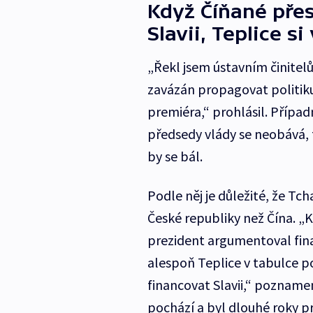
Když Číňané přes
Slavii, Teplice si
„Řekl jsem ústavním činitelů
zavázán propagovat politi
premiéra,“ prohlásil. Případ
předsedy vlády se neobává, 
by se bál.
Podle něj je důležité, že 
České republiky než Čína. „K
prezident argumentoval fina
alespoň Teplice v tabulce p
financovat Slavii,“ pozname
pochází a byl dlouhé roky 