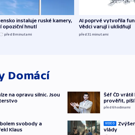
ensko instaluje ruské kamery,
AI poprvé vytvořila funk
í opoziční hnutí
Vědci varují i uklidňují
před 8
minutami
před 31
minutami
ky
Domácí
íze na opravu silnic. Jsou
Šéf ČD vráti
terstvo
prověřit, pí
před 6
hodinami
mbolem svobody a
Zvýšení
VIDEO
řekl Klaus
vlády