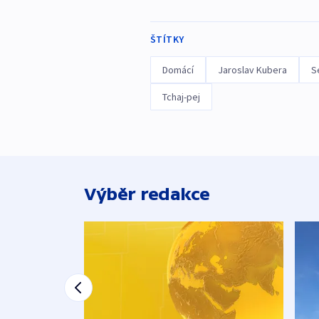
ŠTÍTKY
Domácí
Jaroslav Kubera
S
Tchaj-pej
Výběr redakce