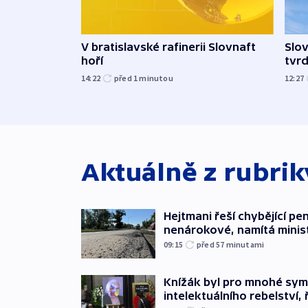
V bratislavské rafinerii Slovnaft
Slov
hoří
tvrd
14:22
před 1
minutou
12:27
Aktuálně z rubri
Hejtmani řeší chybějící pen
nenárokové, namítá minis
09:15
před 57
minutami
Knížák byl pro mnohé sy
intelektuálního rebelství, 