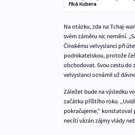
říká Kubera
Na otázku, zda na Tchaj-wan
svém záměru nic nemění. „S
Čínskému velvyslanci při úter
podnikatelskou, protože češ
obchodovat. Svou cestu do 
velvyslanci oznámil už dávn
Záležet bude na výsledku vo
začátku příštího roku. „Uvid
pokračujeme,“ konstatoval p
necítí vázán zájmy vlády ne