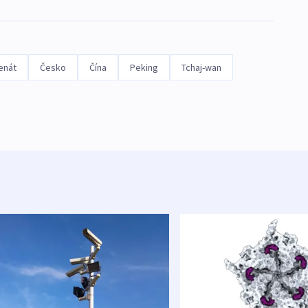
enát
Česko
Čína
Peking
Tchaj-wan