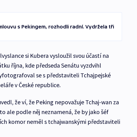
louvu s Pekingem, rozhodli radní. Vydržela tři
lvyslance si Kubera vysloužil svou účastí na
tku října, kde předseda Senátu vyzdvihl
fotografoval se s představiteli Tchajpejské
eláře v České republice.
vedl, že ví, že Peking nepovažuje Tchaj-wan za
o ale podle něj neznamená, že by jako šéf
ích komor neměl s tchajwanskými představiteli