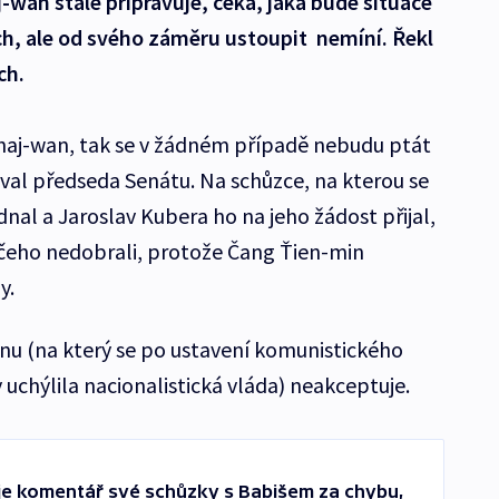
wan stále připravuje, čeká, jaká bude situace
ách, ale od svého záměru ustoupit nemíní. Řekl
ch.
chaj-wan, tak se v žádném případě nebudu ptát
val předseda Senátu. Na schůzce, na kterou se
nal a Jaroslav Kubera ho na jeho žádost přijal,
ičeho nedobrali, protože Čang Ťien-min
y.
nu (na který se po ustavení komunistického
uchýlila nacionalistická vláda) neakceptuje.
je komentář své schůzky s Babišem za chybu,