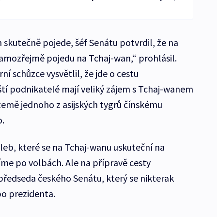
 skutečně pojede, šéf Senátu potvrdil, že na
amozřejmě pojedu na Tchaj-wan,“ prohlásil.
ní schůzce vysvětlil, že jde o cestu
tí podnikatelé mají veliký zájem s Tchaj-wanem
země jednoho z asijských tygrů čínskému
o.
leb, které se na Tchaj-wanu uskuteční na
íme po volbách. Ale na přípravě cesty
ředseda českého Senátu, který se nikterak
bo prezidenta.