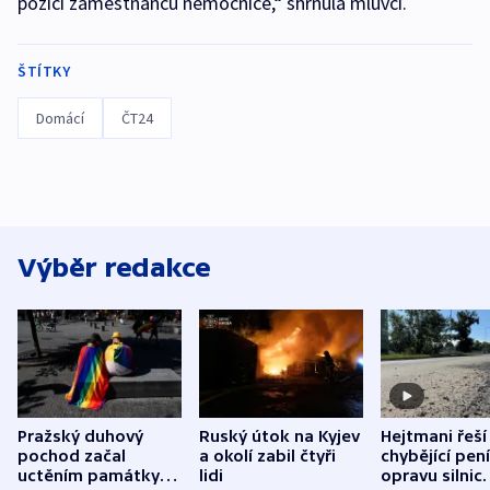
pozici zaměstnanců nemocnice,“ shrnula mluvčí.
ŠTÍTKY
Domácí
ČT24
Výběr redakce
Pražský duhový
Ruský útok na Kyjev
Hejtmani řeší
pochod začal
a okolí zabil čtyři
chybějící pen
uctěním památky
lidi
opravu silnic.