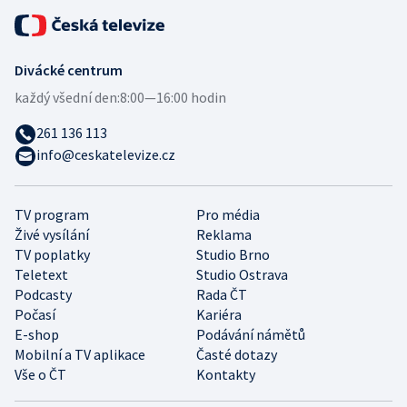
Divácké centrum
každý všední den:
8:00—16:00 hodin
261 136 113
info@ceskatelevize.cz
TV program
Pro média
Živé vysílání
Reklama
TV poplatky
Studio Brno
Teletext
Studio Ostrava
Podcasty
Rada ČT
Počasí
Kariéra
E-shop
Podávání námětů
Mobilní a TV aplikace
Časté dotazy
Vše o ČT
Kontakty