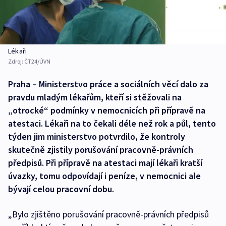
Lékaři
Zdroj:
ČT24/ÚVN
Praha – Ministerstvo práce a sociálních věcí dalo za
pravdu mladým lékařům, kteří si stěžovali na
„otrocké“ podmínky v nemocnicích při přípravě na
atestaci. Lékaři na to čekali déle než rok a půl, tento
týden jim ministerstvo potvrdilo, že kontroly
skutečně zjistily porušování pracovně-právních
předpisů. Při přípravě na atestaci mají lékaři kratší
úvazky, tomu odpovídají i peníze, v nemocnici ale
bývají celou pracovní dobu.
„Bylo zjištěno porušování pracovně-právních předpisů