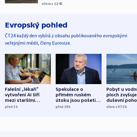
včera v 12:45
Evropský pohled
ČT24 každý den vybírá z obsahu publikovaného evropskými
veřejnými médii, členy Eurovize.
Falešní „lékaři“
Spekulace o
Pobyt u vodn
vytvoření AI šíří
přímém ruském
ploch zvyšuje
mezi staršími
útoku jsou pošetilé,
duševní poho
Poláky nebezpečné
míní estonský
ukázala
před 5
h
před 19
h
včera v 07:30
zdravotní rady
bezpečnostní
mezinárodní 
expert