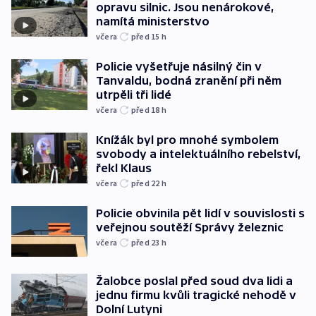
opravu silnic. Jsou nenárokové,
namítá ministerstvo
včera
před 15
h
Policie vyšetřuje násilný čin v
Tanvaldu, bodná zranění při něm
utrpěli tři lidé
včera
před 18
h
Knížák byl pro mnohé symbolem
svobody a intelektuálního rebelství,
řekl Klaus
včera
před 22
h
Policie obvinila pět lidí v souvislosti s
veřejnou soutěží Správy železnic
včera
před 23
h
Žalobce poslal před soud dva lidi a
jednu firmu kvůli tragické nehodě v
Dolní Lutyni