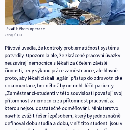
Lékaři během operace
Zdroj:
ČT24
Plívová uvedla, že kontroly problematičnost systému
potvrdily. Upozornila ale, že zkrácené pracovní úvazky
neuzavírají nemocnice s lékaři za účelem závislé
činnosti, tedy výkonu práce zaměstnance, ale hlavně
proto, aby lékaři získali legální přístup do zdravotnické
dokumentace, bez něhož by nemohli léčit pacienty.
„Zaměstnanci-studenti v této souvislosti považují svoji
přítomnost v nemocnici za přítomnost pracovní, za
kterou nejsou dostatečně odměňováni. Ministerstvo
navrhlo zvážit řešení způsobem, který by jednoznačně
definoval dobu studia a dobu, v níž tito studenti jsou v