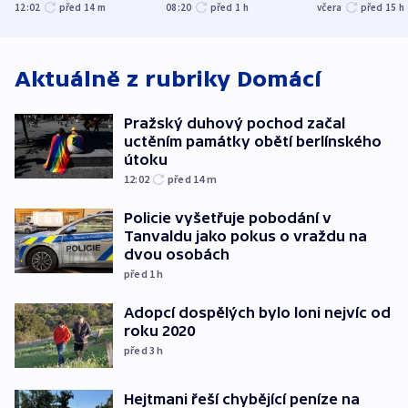
obětí berlínského
nenárokové, 
12:02
před 14
m
08:20
před 1
h
včera
před 15
h
útoku
ministerstvo
Aktuálně z rubriky
Domácí
Pražský duhový pochod začal
uctěním památky obětí berlínského
útoku
12:02
před 14
m
Policie vyšetřuje pobodání v
Tanvaldu jako pokus o vraždu na
dvou osobách
před 1
h
Adopcí dospělých bylo loni nejvíc od
roku 2020
před 3
h
Hejtmani řeší chybějící peníze na