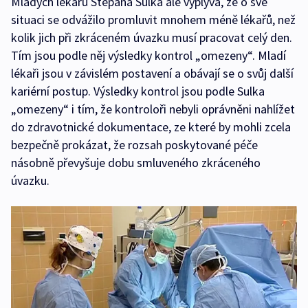
Mladých lékařů Štěpána Sulka ale vyplývá, že o své
situaci se odvážilo promluvit mnohem méně lékařů, než
kolik jich při zkráceném úvazku musí pracovat celý den.
Tím jsou podle něj výsledky kontrol „omezeny“. Mladí
lékaři jsou v závislém postavení a obávají se o svůj další
kariérní postup. Výsledky kontrol jsou podle Sulka
„omezeny“ i tím, že kontroloři nebyli oprávněni nahlížet
do zdravotnické dokumentace, ze které by mohli zcela
bezpečně prokázat, že rozsah poskytované péče
násobně převyšuje dobu smluveného zkráceného
úvazku.