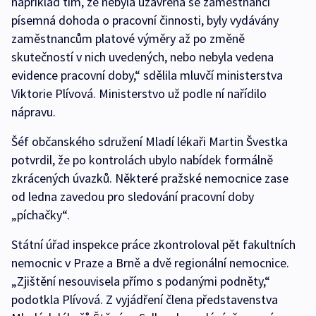
například tím, že nebyla uzavřena se zaměstnanci
písemná dohoda o pracovní činnosti, byly vydávány
zaměstnancům platové výměry až po změně
skutečností v nich uvedených, nebo nebyla vedena
evidence pracovní doby,“ sdělila mluvčí ministerstva
Viktorie Plívová. Ministerstvo už podle ní nařídilo
nápravu.
Šéf občanského sdružení Mladí lékaři Martin Švestka
potvrdil, že po kontrolách ubylo nabídek formálně
zkrácených úvazků. Některé pražské nemocnice zase
od ledna zavedou pro sledování pracovní doby
„píchačky“.
Státní úřad inspekce práce zkontroloval pět fakultních
nemocnic v Praze a Brně a dvě regionální nemocnice.
„Zjištění nesouvisela přímo s podanými podněty,“
podotkla Plívová. Z vyjádření člena představenstva