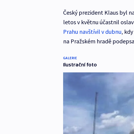
Český prezident Klaus byl n
letos v květnu účastnil osla
Prahu navštívil v dubnu
, kd
na Pražském hradě podepsa
GALERIE
Ilustrační foto