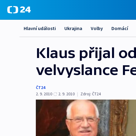
Hlavní události
Ukrajina
Volby
Domácí
Klaus přijal o
velvyslance F
ČT24
2. 9. 2010
2. 9. 2010
|
Zdroj:
ČT24