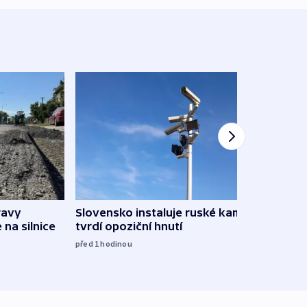
ravy
Slovensko instaluje ruské kamery,
Omez
 na silnice
tvrdí opoziční hnutí
hrozí
služ
před 1
hodinou
09:05