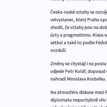
Česko-ruské vztahy se rozvíj
velvyslanec, který Prahu opo
shodli, že vztahy jsou na dob
úcty a pragmatismu. Klaus s
setkal a také to podle Fedo
ovzduší.
Změny se chystají i na post
odjede Petr Kolář, doposud 
nahradí Miroslava Kostelku.
Na atmosféru diskuse mezi 
diplomata nepochybně vliv i