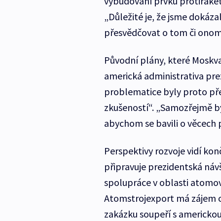
vybudování prvků protiraket
„Důležité je, že jsme dokáza
přesvědčovat o tom či onom, 
Původní plány, které Moskva 
americká administrativa pr
problematice byly proto pře
zkušeností“. „Samozřejmě b
abychom se bavili o věcech p
Perspektivy rozvoje vidí konč
připravuje prezidentská náv
spolupráce v oblasti atomo
Atomstrojexport má zájem o
zakázku soupeří s americko