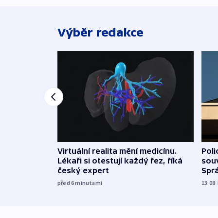
Výběr redakce
Virtuální realita mění medicínu.
Poli
Lékaři si otestují každý řez, říká
souv
český expert
Sprá
před 6
minutami
13:08