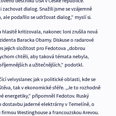
ového deštníku USA v České republice.
li zachovat dialog. Snažili jsme se vzájemně
ale podařilo se udržovat dialog,“ myslí si.
hlasitě kritizovala, nakonec loni zrušila nová
ezidenta Baracka Obamy. Diskuse o radarové
s jejich složitost pro Fedotova „dobrou
ychom chtěli, aby taková témata nebyla,
říjemnějších a užitečnějších,“ podotkl.
ící velvyslanec jak v politické oblasti, kde se
štěva, tak v ekonomické sféře. „Je to rozhodně
vé energetiky,“ připomněl Fedotov. Ruský
 dostavbu jaderné elektrárny v Temelíně, o
u firmou Westinghouse a francouzskou Arevou.