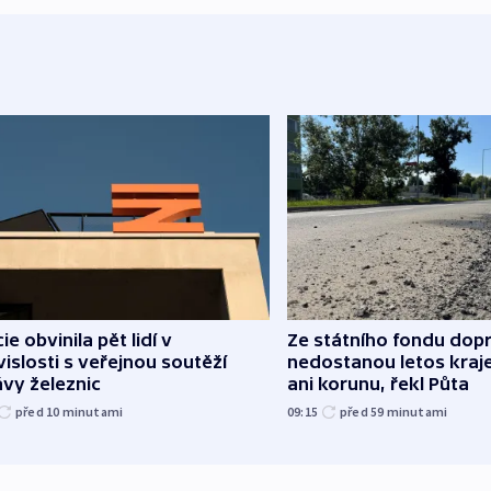
cie obvinila pět lidí v
Ze státního fondu dop
islosti s veřejnou soutěží
nedostanou letos kraje
vy železnic
ani korunu, řekl Půta
před 10
minutami
09:15
před 59
minutami