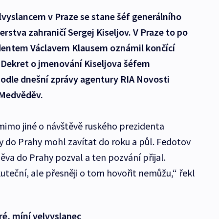
yslancem v Praze se stane šéf generálního
rstva zahraničí Sergej Kiseljov. V Praze to po
identem Václavem Klausem oznámil končící
 Dekret o jmenování Kiseljova šéfem
podle dnešní zprávy agentury RIA Novosti
 Medvěděv.
mimo jiné o návštěvě ruského prezidenta
y do Prahy mohl zavítat do roku a půl. Fedotov
va do Prahy pozval a ten pozvání přijal.
uteční, ale přesněji o tom hovořit nemůžu,“ řekl
é, míní velvyslanec