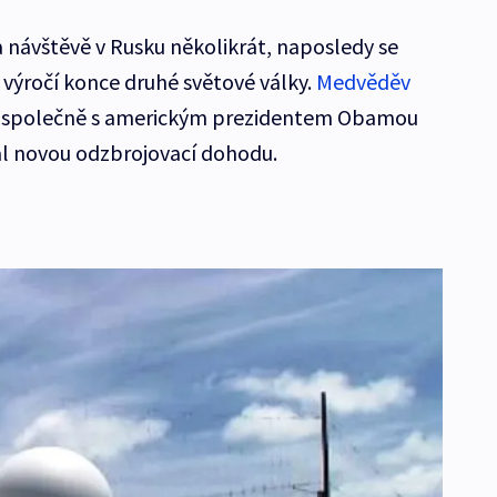
a návštěvě v Rusku několikrát, naposledy se
v výročí konce druhé světové války.
Medvěděv
y společně s americkým prezidentem Obamou
l novou odzbrojovací dohodu.