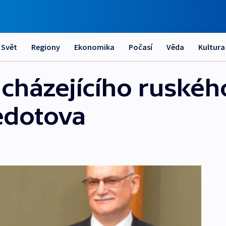
Svět
Regiony
Ekonomika
Počasí
Věda
Kultura
dcházejícího ruskéh
edotova