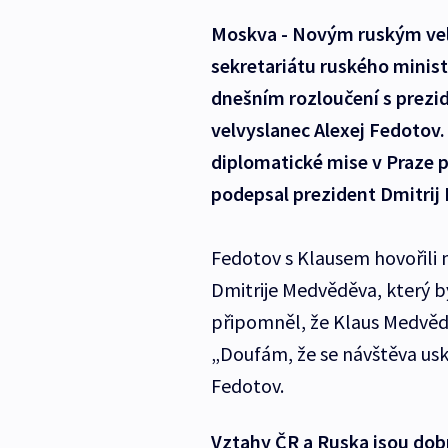
Moskva - Novým ruským velv
sekretariátu ruského ministe
dnešním rozloučení s prez
velvyslanec Alexej Fedotov.
diplomatické mise v Praze 
podepsal prezident Dmitrij
Fedotov s Klausem hovořili 
Dmitrije Medvěděva, který b
připomněl, že Klaus Medvědě
„Doufám, že se návštěva usk
Fedotov.
Vztahy ČR a Ruska jsou dobr