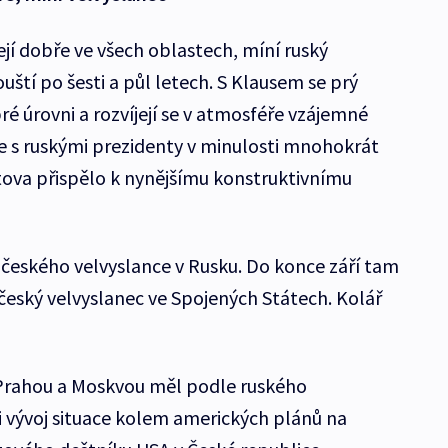
ejí dobře ve všech oblastech, míní ruský
uští po šesti a půl letech. S Klausem se prý
ré úrovni a rozvíjejí se v atmosféře vzájemné
e s ruskými prezidenty v minulosti mnohokrát
tova přispělo k nynějšímu konstruktivnímu
u českého velvyslance v Rusku. Do konce září tam
český velvyslanec ve Spojených Státech. Kolář
Prahou a Moskvou měl podle ruského
 vývoj situace kolem amerických plánů na